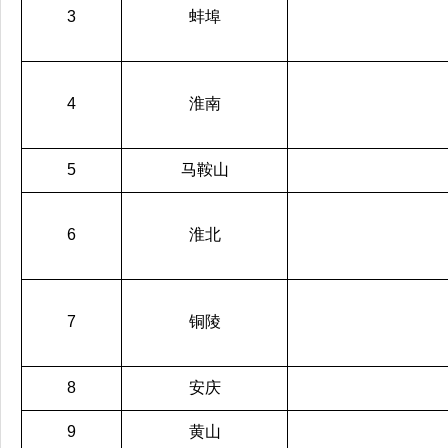
3
蚌埠
4
淮南
5
马鞍山
6
淮北
7
铜陵
8
安庆
9
黄山