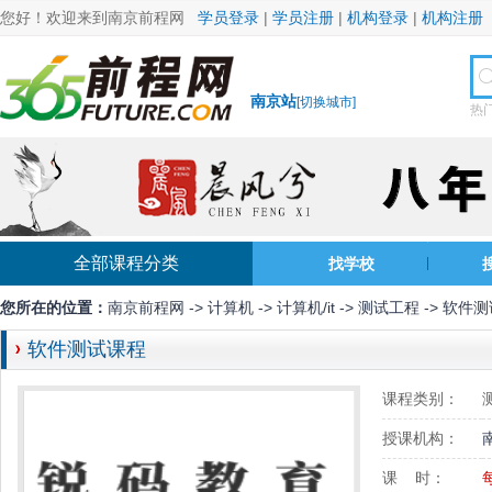
您好！欢迎来到南京前程网
学员登录
|
学员注册
|
机构登录
|
机构注册
南京站
[
切换城市
]
热
全部课程分类
找学校
您所在的位置：
南京前程网
->
计算机
->
计算机/it
->
测试工程
-> 软件
软件测试课程
课程类别：
授课机构：
课 时：