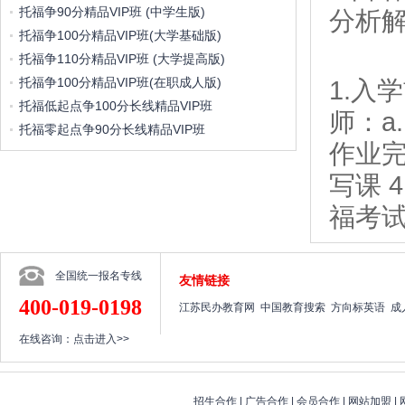
托福争90分精品VIP班 (中学生版)
分析解
托福争100分精品VIP班(大学基础版)
托福争110分精品VIP班 (大学提高版)
托福争100分精品VIP班(在职成人版)
1.入
托福低起点争100分长线精品VIP班
师：a
托福零起点争90分长线精品VIP班
作业完
写课 
福考
全国统一报名专线
友情链接
400-019-0198
江苏民办教育网
中国教育搜索
方向标英语
成
在线咨询：
点击进入>>
招生合作
|
广告合作
|
会员合作
|
网站加盟
|