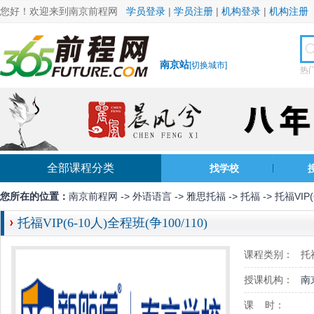
您好！欢迎来到南京前程网
学员登录
|
学员注册
|
机构登录
|
机构注册
南京站
[
切换城市
]
热
全部课程分类
找学校
您所在的位置：
南京前程网
->
外语语言
->
雅思托福
->
托福
-> 托福VIP
托福VIP(6-10人)全程班(争100/110)
课程类别：
托
授课机构：
南
课 时：