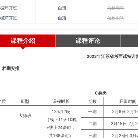
循环开班
白班
价格电询
循环开班
白班
价格电询
课程介绍
课程评论
202
3
年江苏省考面试特训
、
档期
安排
C类岗
性质
班型
课程时长
期数
开班时间
13天12晚
一期
2月8日-2月1
大师班
（线下11天10晚
二期
2月15日-2月
+线上24课时，
共168课时）
三期
2月25日-3月