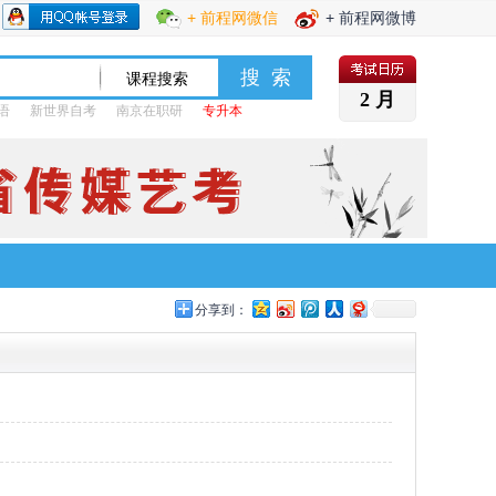
+ 前程网微信
+ 前程网微博
2 月
语
新世界自考
南京在职研
专升本
分享到：