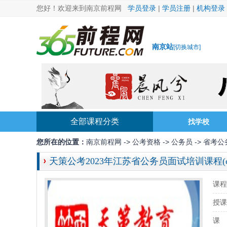
您好！欢迎来到南京前程网
学员登录
|
学员注册
|
机构登录
南京站
[
切换城市
]
全部课程分类
找学校
您所在的位置：
南京前程网
->
公考资格
->
公务员
->
省考公
天策公考2023年江苏省公务员面试培训课程(
课程
授课
课