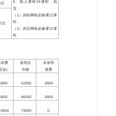
6、线上课程24课时，包
5日
含：
（1）训前网络必修课12课
时
17日
（2）训后网络必修课12课
时
基本费
录用后
未录用
定金)
补缴
退费
6800
42000
6800
6800
46000
6800
15800
73000
0