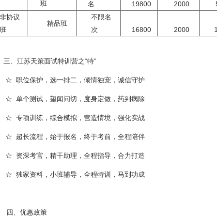
班
名
19800
2000
非协议
不限名
精品班
班
次
16800
2000
三、江苏天策面试特训营之“特”
☆ 职位保护，选一排二，倾情独宠，诚信守护
☆ 单个测试，望闻问切，度身定做，药到病除
☆ 专项训练，综合模拟，营造情境，强化实战
☆ 超长流程，始于报名，终于考前，全程陪伴
☆ 资深考官，精干助理，全程指导，合力打造
☆ 独家资料，小班辅导，全程特训，马到功成
四、优惠政策