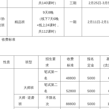
共140课时）
三期
2月25日-3月
9天8晚
非协
（线下7天6晚
精品班
一期
2月11日-2月
议班
+线上24课时，
共112课时）
、收费标准
招生要
收费
报名
性质
班型
求
标准
定金
(含
笔试第一
名
48800
5000
笔试第二
大师班
名
52800
5000
大师 ·逆袭
不限名
班
次
88800
5000