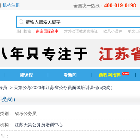
400-019-0198
|
机构注册
全国统一热线：
热门搜索：
南京国际高中
对外汉语教师资格证
欧风小语种
琅文口
搜课程
看新闻
前程网招聘
务员
-> 天策公考2023年江苏省公务员面试培训课程(c类岗）
c类岗）
类别：
省考公务员
机构：
江苏天策公务员培训中心
 时：