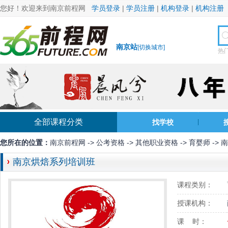
您好！欢迎来到南京前程网
学员登录
|
学员注册
|
机构登录
|
机构注册
南京站
[
切换城市
]
热
全部课程分类
找学校
您所在的位置：
南京前程网
->
公考资格
->
其他职业资格
->
育婴师
->
南京烘焙系列培训班
课程类别：
授课机构：
课 时：