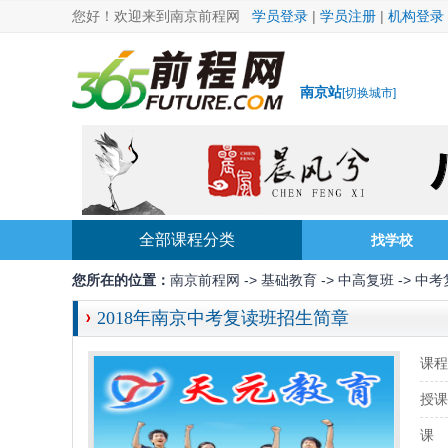
您好！欢迎来到南京前程网
学员登录
|
学员注册
|
机构登录
南京站
[
切换城市
]
全部课程分类
找学校
您所在的位置：
南京前程网
->
基础教育
->
中高复班
->
中考
2018年南京中考复读班招生简章
课程
授课
课