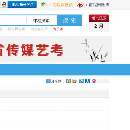
+ 前程网微信
+ 前程网微博
2 月
语
新世界自考
南京在职研
专升本
分享到：