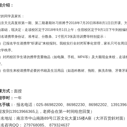
程介绍：
爱的同学及家长：
京天元高复班第一期、第二期暑期补习班將予2018年7月20日和和8月1日日开课。
的基础，现决定：走读校区定于2018年9月1日上午；住宿校区定于9月1日下午到校
报名请携带身份证、准考证、分数条、1寸照片3张及培训费等特别提示：
1）已报名学生请携带“听课证”来校报到。我校实行全封闭军事化管理，家长只可在周
教学秩序。
2）封闭校区学生请勿携带贵重物品（如电脑、手机、MP4等）及大额现金来校，走
管。
3）住宿生来校请携带必要的书籍及生活用品（如选科教材、拖鞋、换洗衣物、牙膏牙
。
课方式：
面授
程学时：
一年
名手续：
· 报名电话：025-86982200、86982230、86982202、
程发到13913966365上，老师会在第一时间给您回复）
 报名地址：南京市中山南路89号江苏文化大厦15楼A座（大洋百货斜对面
报名咨询QQ： 279768085、 879324637