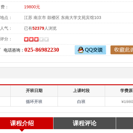
 费：
19800元
地点：
江苏 南京市 鼓楼区 东南大学文苑宾馆103
人气：
已有
52379
人浏览
评分：
025-86982230
电话咨询：
开班日期
上课时段
学费原
循环开班
白班
¥198
课程介绍
课程评论