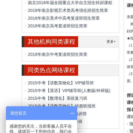
南京2018年届全国重点大学自主招生特训课程
课
2018年南京影视艺术类高考强化班招生简章
亲
2018年南京美术中高考复读班招生简章
南
2018年南京高考复读班招生简章
好
★
其他机构同类课程
更多+
（
常
2018年南京中考复读班招生简章
（
保
同类热点网络课程
（
票
2015中考【语数英物化】VIP辅导班
2015中考【英语】VIP辅导班(人教版/外研版)
授
2015中考【数理化】系统复习班
课
2015中考【语数英物化】特惠联报班
报
请您留言
中考语数英物化【15天】特训营
课
中考英语【15天】快速提分班
·
感谢您的关注，当前客服人员不在
· 
线，请填写一下您的信息，我们会