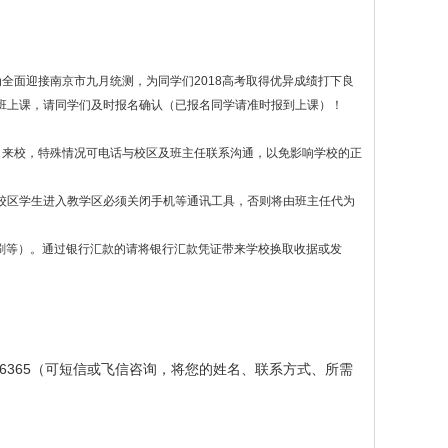
为全面迎接南京市九月统测，为同学们2018高考取得优异成绩打下良
编班上课，请同学们及时报名确认（已报名同学请准时报到上课）！
日来校，特殊情况可电话与校区及班主任联系沟通，以免影响学校的正
读校区学生进入教学区必须关闭手机等通讯工具，否则将由班主任代为
刷等）。通过银行汇款的请将银行汇款凭证带来学校换取收据或发
13913966365（可短信或飞信咨询，将您的姓名、联系方式、所需
）