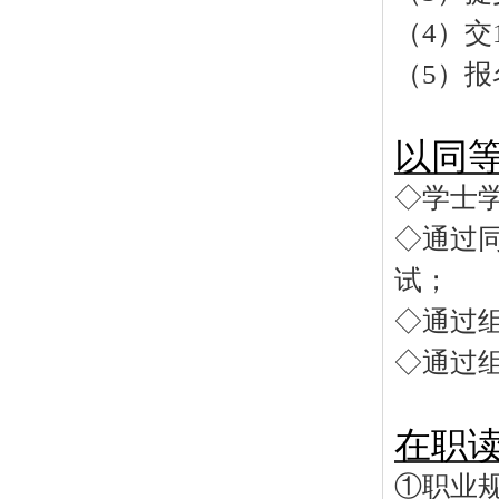
（
4
）交
（
5
）报
以同
◇学士
◇通过
试；
◇通过
◇通过
在职
①职业