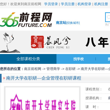
您好！欢迎来到南京前程网
学员登录
|
学员注册
|
机构登录
|
机构注册
南京站
[
切换城市
]
热
全部课程分类
找学校
您所在的位置：
南京前程网
->
管理商学
->
在职研
-> 南开大学在职研
南开大学在职研—企业管理在职研课程
课程类别：
授课机构：
课 时：