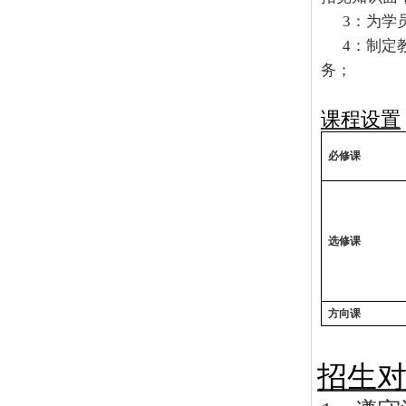
3
：为学
4
：制定
务；
课程设置
必修课
选修课
方向课
招生