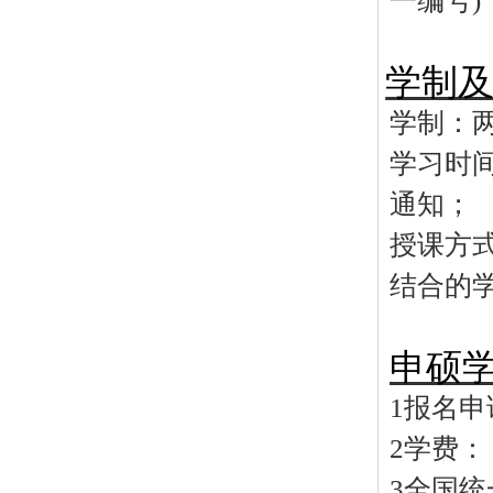
一编号
)
学制
学制：
学习时
通知；
授课方
结合的
申硕
1
报名申
2
学费：
3
全国统