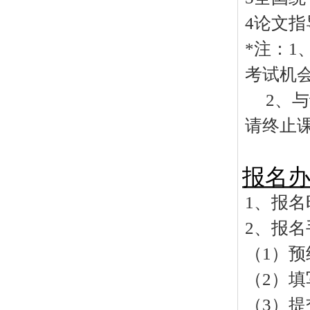
4
论文指
*
注：
1
考试机
2
、与
请终止
报名
1
、报名
2
、报名
（
1
）预
（
2
）填
（
3
）提