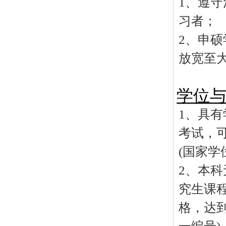
1
、遵守
习者；
2
、申硕
放宽至
学位
1
、具有
考试，
(
国家学
2
、本科
究生课
格，达