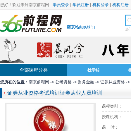
您好！欢迎来到南京前程网
学员登录
|
学员注册
|
机构登录
|
机构注册
南京站
[
切换城市
]
热
全部课程分类
找学校
您所在的位置：
南京前程网
->
公考资格
->
财务金融
->
证券从业资格
-
证券从业资格考试培训证券从业人员培训
课程类别：
授课机构：
课 时：