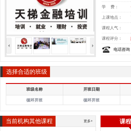
学 费：
上课地点：
课程人气：
课程评分：
<
>
电话咨询
选择合适的班级
班级名称
开班日期
循环开班
循环开班
当前机构其他课程
课
更多+