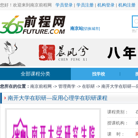
您好！欢迎来到南京前程网
学员登录
|
学员注册
|
机构登录
|
机构注册
南京站
[
切换城市
]
热
全部课程分类
找学校
您所在的位置：
南京前程网
->
管理商学
->
在职研
-> 南开大学在职研
南开大学在职研—应用心理学在职研课程
课程类别：
授课机构：
课 时：