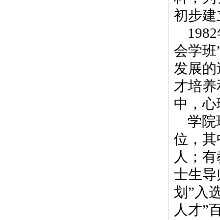
初步建
1982
会学班
发展的
才培养
中，心
学院
位，其
人；有
士生导
划
”
入
人才
”