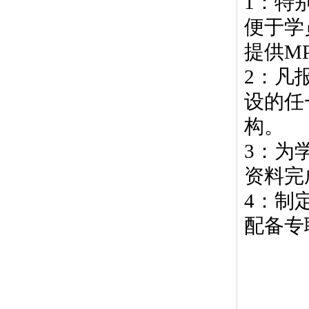
1
：特
便于学
提供
M
2
：凡
设的任
构。
3
：为
资料完
4
：制
配备专