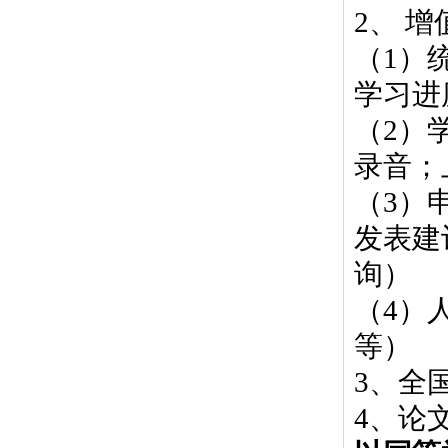
2
、 增
（
1
）
学习进
（
2
）
录音；
（
3
）
发表建
询）
（
4
）
等）
3
、全
4
、论