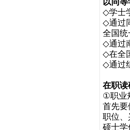
以同等
◇
学士
◇
通过
全国统
◇
通过
◇
在全
◇
通过
在职读
①
职业
首先要
职位、
硕士学