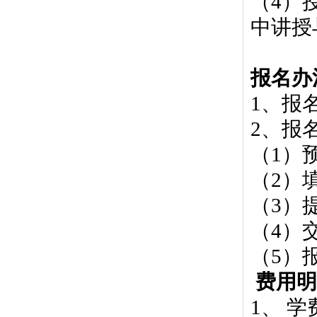
（
4
）
中讲授
报名办
1
、报
2
、报
（
1
）
（
2
）
（
3
）
（
4
）
（
5
）
费用明
1
、 学