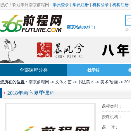
您好！欢迎来到南京前程网
学员登录
|
学员注册
|
机构登录
|
机构注册
南京站
[
切换城市
]
热
全部课程分类
找学校
您所在的位置：
南京前程网
->
文体才艺
->
书法美术
->
美术/绘画
-> 2
2018年画室夏季课程
课程类别：
授课机构：
课 时：