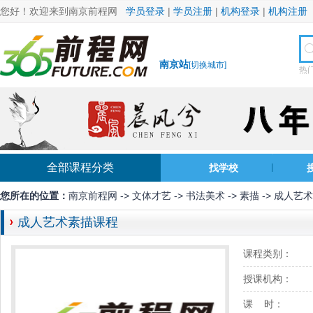
您好！欢迎来到南京前程网
学员登录
|
学员注册
|
机构登录
|
机构注册
南京站
[
切换城市
]
热
全部课程分类
找学校
您所在的位置：
南京前程网
->
文体才艺
->
书法美术
->
素描
-> 成人艺
成人艺术素描课程
课程类别：
授课机构：
课 时：