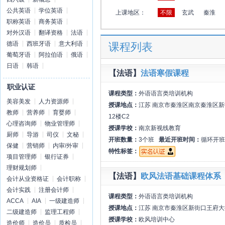
公共英语
学位英语
上课地区：
不限
玄武
秦淮
职称英语
商务英语
对外汉语
翻译资格
法语
德语
西班牙语
意大利语
课程列表
葡萄牙语
阿拉伯语
俄语
日语
韩语
【法语】
法语寒假课程
职业认证
课程类型：
外语语言类培训机构
美容美发
人力资源师
授课地点：
江苏 南京市秦淮区南京秦淮区
教师
营养师
育婴师
12楼C2
心理咨询师
物业管理师
授课学校：
南京新视线教育
厨师
导游
司仪
文秘
开班数量：
3个班
最近开班时间：
循环开班
保健
营销师
内审/外审
特性标签：
项目管理师
银行证券
理财规划师
【法语】
欧风法语基础课程体系
会计从业资格证
会计职称
会计实践
注册会计师
课程类型：
外语语言类培训机构
ACCA
AIA
一级建造师
授课地点：
江苏 南京市秦淮区新街口王府大
二级建造师
监理工程师
授课学校：
欧风培训中心
造价师
造价员
质检员