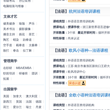
等级考试
办公应用
电脑组装与维修
【法语】
杭州法语培训课程
文体才艺
课程类型：
外语语言类培训机构
健美健身
瑜珈
声乐
授课地点：
授课学校：
浙江新世界语言进修
美术书法
摄影摄像
开班数量：
3个班
最近开班时间：
循环开班
播音主持
插花
茶艺
特性标签：
尚未认证
陶艺
蜡染
跆拳道
空手道
截拳道
太极拳
【法语】
欧风小语种—法语课程
散打
拳击
拉丁舞
课程类型：
外语语言类培训机构
管理商学
授课地点：
江苏 南京市秦淮区新街口王府大
在职研
MBA/EMBA
授课学校：
欧风培训中心
职前培训
研修班
团训
开班数量：
16个班
最近开班时间：
循环开
拓展
特性标签：
出国留学
【法语】
全欧小语种法语培训课
美国
加拿大
澳大利亚
新西兰
英国
法国
德国
课程类型：
外语语言类培训机构
荷兰
爱尔兰
瑞士
丹麦