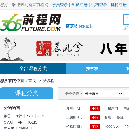
您好！欢迎来到南京前程网
学员登录
|
学员注册
|
机构登录
|
机构注册
南京站
[
切换城市
]
热
全部课程分类
找学校
您所在的位置：
首页
->
搜课程
课程分类
分类选择 >
外语语言
开班日期：
不限
一星期内
两
雅思
托福
SAT
GRE
上课时段：
不限
白班
晚班
GMAT
AP
TOEIC
价格区间：
不限
1000以内
10
四六级
新概念