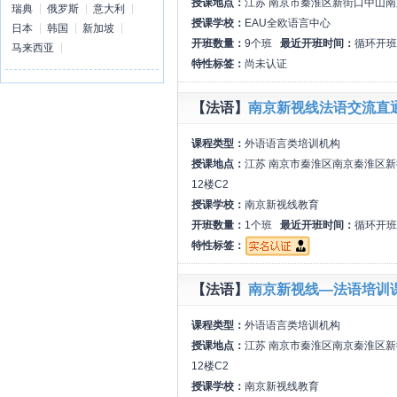
授课地点：
江苏 南京市秦淮区新街口中山南路
瑞典
俄罗斯
意大利
授课学校：
EAU全欧语言中心
日本
韩国
新加坡
开班数量：
9个班
最近开班时间：
循环开班
马来西亚
特性标签：
尚未认证
【法语】
南京新视线法语交流直
课程类型：
外语语言类培训机构
授课地点：
江苏 南京市秦淮区南京秦淮区
12楼C2
授课学校：
南京新视线教育
开班数量：
1个班
最近开班时间：
循环开班
特性标签：
【法语】
南京新视线—法语培训
课程类型：
外语语言类培训机构
授课地点：
江苏 南京市秦淮区南京秦淮区
12楼C2
授课学校：
南京新视线教育