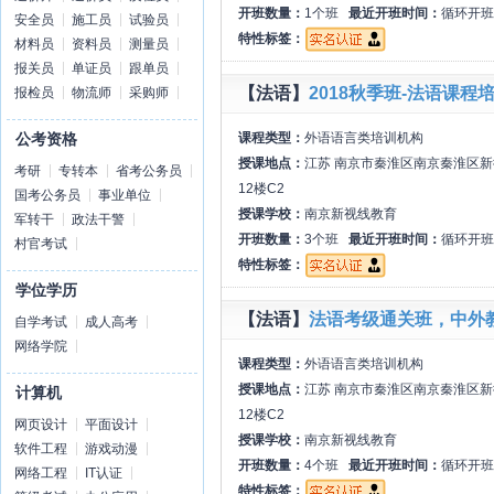
开班数量：
1个班
最近开班时间：
循环开班
安全员
施工员
试验员
特性标签：
材料员
资料员
测量员
报关员
单证员
跟单员
【法语】
2018秋季班-法语课程
报检员
物流师
采购师
课程类型：
外语语言类培训机构
公考资格
授课地点：
江苏 南京市秦淮区南京秦淮区
考研
专转本
省考公务员
12楼C2
国考公务员
事业单位
授课学校：
南京新视线教育
军转干
政法干警
开班数量：
3个班
最近开班时间：
循环开班
村官考试
特性标签：
学位学历
【法语】
法语考级通关班，中外
自学考试
成人高考
网络学院
课程类型：
外语语言类培训机构
授课地点：
江苏 南京市秦淮区南京秦淮区
计算机
12楼C2
网页设计
平面设计
授课学校：
南京新视线教育
软件工程
游戏动漫
开班数量：
4个班
最近开班时间：
循环开班
网络工程
IT认证
特性标签：