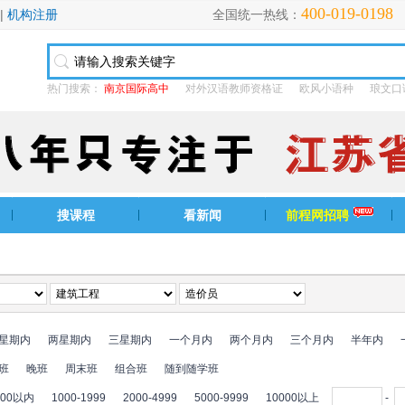
400-019-0198
|
机构注册
全国统一热线：
热门搜索：
南京国际高中
对外汉语教师资格证
欧风小语种
琅文口
搜课程
看新闻
前程网招聘
星期内
两星期内
三星期内
一个月内
两个月内
三个月内
半年内
班
晚班
周末班
组合班
随到随学班
000以内
1000-1999
2000-4999
5000-9999
10000以上
-