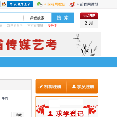
+ 前程网微信
+ 前程网微博
2 月
语
新世界自考
南京在职研
专升本
一年内