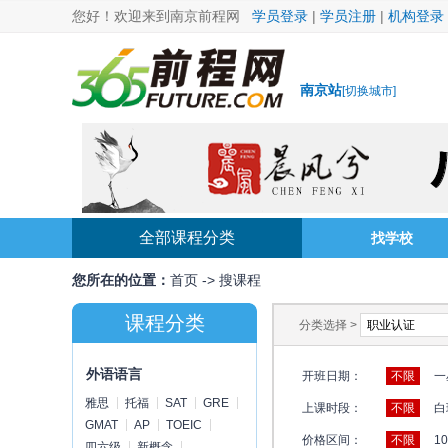
您好！欢迎来到南京前程网
学员登录
|
学员注册
|
机构登录
南京站
[
切换城市
]
全部课程分类
找学校
您所在的位置：
首页
->
搜课程
课程分类
分类选择 >
外语语言
开班日期：
不限
一
雅思
托福
SAT
GRE
上课时段：
不限
白
GMAT
AP
TOEIC
价格区间：
不限
1
四六级
新概念