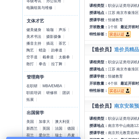
等级考试
办公应用
课程类型：
职业认证类培训机
电脑组装与维修
授课地点：
江苏 南京市秦淮区
授课学校：
恒健教育
文体才艺
开班数量：
1个班
最近开班时
健美健身
瑜珈
声乐
特性标签：
美术书法
摄影摄像
播音主持
插花
茶艺
【造价员】
造价员精品
陶艺
蜡染
跆拳道
空手道
截拳道
太极拳
课程类型：
职业认证类培训机
散打
拳击
拉丁舞
授课地点：
江苏 南京市秦淮区
授课学校：
恒健教育
管理商学
开班数量：
4个班
最近开班时
在职研
MBA/EMBA
特性标签：
职前培训
研修班
团训
拓展
【造价员】
南京安装预
出国留学
课程类型：
职业认证类培训机
美国
加拿大
澳大利亚
授课地点：
南京市中山南路12
新西兰
英国
法国
德国
授课学校：
南京邦元教育咨询
荷兰
爱尔兰
瑞士
丹麦