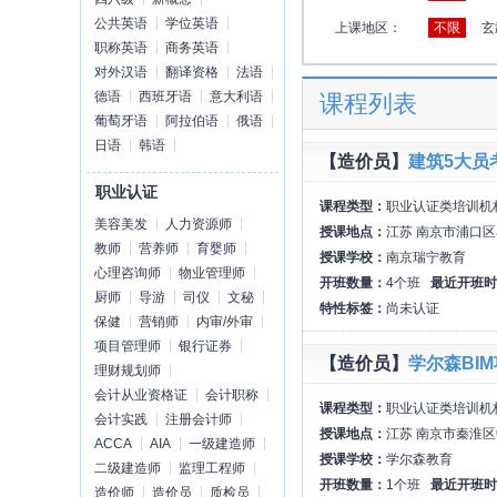
公共英语
学位英语
上课地区：
不限
玄
职称英语
商务英语
对外汉语
翻译资格
法语
德语
西班牙语
意大利语
课程列表
葡萄牙语
阿拉伯语
俄语
日语
韩语
【造价员】
建筑5大员
职业认证
课程类型：
职业认证类培训机
美容美发
人力资源师
授课地点：
江苏 南京市浦口区
教师
营养师
育婴师
授课学校：
南京瑞宁教育
心理咨询师
物业管理师
开班数量：
4个班
最近开班时
厨师
导游
司仪
文秘
特性标签：
尚未认证
保健
营销师
内审/外审
项目管理师
银行证券
【造价员】
学尔森BI
理财规划师
会计从业资格证
会计职称
课程类型：
职业认证类培训机
会计实践
注册会计师
授课地点：
江苏 南京市秦淮区
ACCA
AIA
一级建造师
授课学校：
学尔森教育
二级建造师
监理工程师
开班数量：
1个班
最近开班时
造价师
造价员
质检员