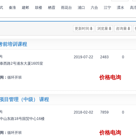
武
秦淮
建邺
鼓楼
栖霞
雨花台
浦口
六合
江宁
溧水
高
更新时间
浏览量
咨询量
考前培训课程
构
2019-07-22
2483
0
泰西路2号浦东大厦1605室
价格电询
间：
循环开班
M项目管理（中级） 课程
构
2018-02-02
7859
0
中山东路18号国贸中心16楼
价格电询
间：
循环开班