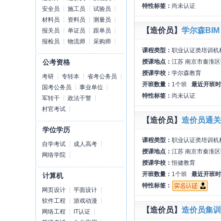
特性标签：
尚未认证
安全员
施工员
试验员
材料员
资料员
测量员
【造价员】
学尔森BIM
报关员
单证员
跟单员
报检员
物流师
采购师
课程类型：
职业认证类培训机
授课地点：
江苏 南京市秦淮区
公考资格
授课学校：
学尔森教育
考研
专转本
省考公务员
开班数量：
1个班
最近开班时
国考公务员
事业单位
特性标签：
尚未认证
军转干
政法干警
村官考试
【造价员】
造价员通关
学位学历
课程类型：
职业认证类培训机
自学考试
成人高考
授课地点：
江苏 南京市秦淮区
网络学院
授课学校：
恒健教育
开班数量：
1个班
最近开班时
计算机
特性标签：
网页设计
平面设计
软件工程
游戏动漫
【造价员】
造价员集训
网络工程
IT认证