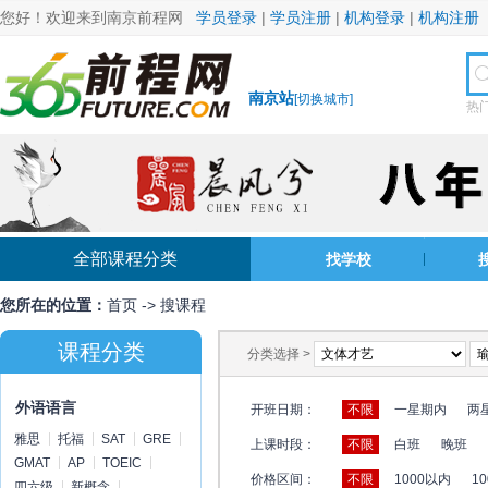
您好！欢迎来到南京前程网
学员登录
|
学员注册
|
机构登录
|
机构注册
南京站
[
切换城市
]
热
全部课程分类
找学校
您所在的位置：
首页
->
搜课程
课程分类
分类选择 >
外语语言
开班日期：
不限
一星期内
两
雅思
托福
SAT
GRE
上课时段：
不限
白班
晚班
GMAT
AP
TOEIC
价格区间：
不限
1000以内
10
四六级
新概念