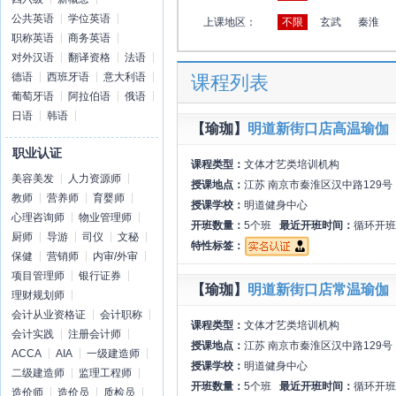
公共英语
学位英语
上课地区：
不限
玄武
秦淮
职称英语
商务英语
对外汉语
翻译资格
法语
德语
西班牙语
意大利语
课程列表
葡萄牙语
阿拉伯语
俄语
日语
韩语
【瑜珈】
明道新街口店高温瑜伽
职业认证
课程类型：
文体才艺类培训机构
美容美发
人力资源师
授课地点：
江苏 南京市秦淮区汉中路129号
教师
营养师
育婴师
授课学校：
明道健身中心
心理咨询师
物业管理师
开班数量：
5个班
最近开班时间：
循环开班
厨师
导游
司仪
文秘
特性标签：
保健
营销师
内审/外审
项目管理师
银行证券
【瑜珈】
明道新街口店常温瑜伽
理财规划师
会计从业资格证
会计职称
课程类型：
文体才艺类培训机构
会计实践
注册会计师
授课地点：
江苏 南京市秦淮区汉中路129号
ACCA
AIA
一级建造师
授课学校：
明道健身中心
二级建造师
监理工程师
开班数量：
5个班
最近开班时间：
循环开班
造价师
造价员
质检员