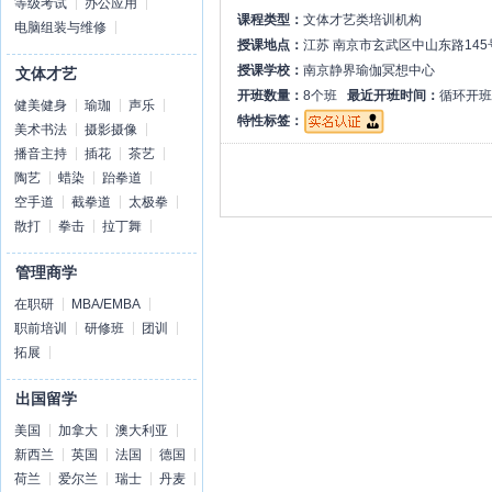
等级考试
办公应用
课程类型：
文体才艺类培训机构
电脑组装与维修
授课地点：
江苏 南京市玄武区中山东路145
授课学校：
南京静界瑜伽冥想中心
文体才艺
开班数量：
8个班
最近开班时间：
循环开班
健美健身
瑜珈
声乐
特性标签：
美术书法
摄影摄像
播音主持
插花
茶艺
陶艺
蜡染
跆拳道
空手道
截拳道
太极拳
散打
拳击
拉丁舞
管理商学
在职研
MBA/EMBA
职前培训
研修班
团训
拓展
出国留学
美国
加拿大
澳大利亚
新西兰
英国
法国
德国
荷兰
爱尔兰
瑞士
丹麦