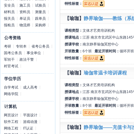
特性标签：
安全员
施工员
试验员
材料员
资料员
测量员
【瑜珈】
静界瑜伽——教练（系
报关员
单证员
跟单员
报检员
物流师
采购师
课程类型：
文体才艺类培训机构
授课地点：
江苏 南京市玄武区中山东路145
公考资格
授课学校：
南京静界瑜伽冥想中心
考研
专转本
省考公务员
开班数量：
6个班
最近开班时间：
循环开班
国考公务员
事业单位
特性标签：
军转干
政法干警
村官考试
【瑜珈】
瑜伽常温卡培训课程
学位学历
课程类型：
文体才艺类培训机构
自学考试
成人高考
授课地点：
江苏 南京市玄武区中山东路145
网络学院
授课学校：
南京静界瑜伽冥想中心
开班数量：
8个班
最近开班时间：
循环开班
计算机
特性标签：
网页设计
平面设计
软件工程
游戏动漫
【瑜珈】
静界瑜伽——充值卡与
网络工程
IT认证