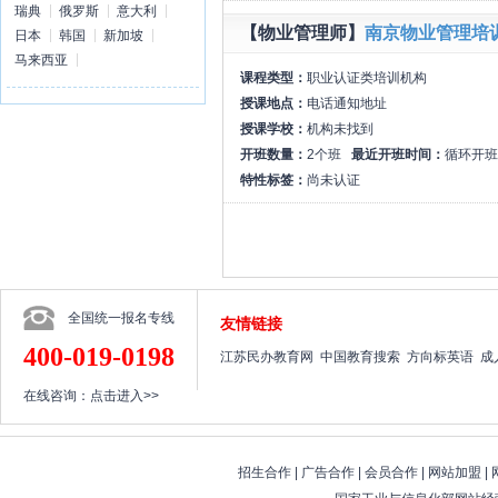
瑞典
俄罗斯
意大利
【物业管理师】
南京物业管理培
日本
韩国
新加坡
马来西亚
课程类型：
职业认证类培训机构
授课地点：
电话通知地址
授课学校：
机构未找到
开班数量：
2个班
最近开班时间：
循环开班
特性标签：
尚未认证
全国统一报名专线
友情链接
400-019-0198
江苏民办教育网
中国教育搜索
方向标英语
成
在线咨询：
点击进入>>
招生合作
|
广告合作
|
会员合作
|
网站加盟
|