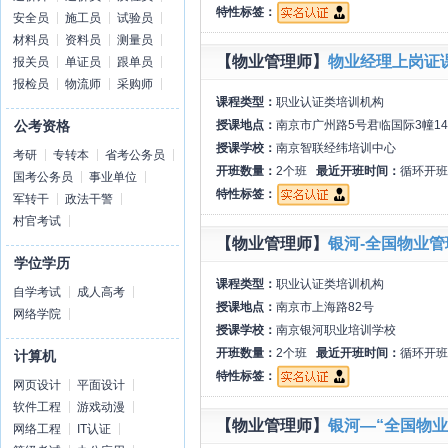
特性标签：
安全员
施工员
试验员
材料员
资料员
测量员
【物业管理师】
物业经理上岗证
报关员
单证员
跟单员
报检员
物流师
采购师
课程类型：
职业认证类培训机构
授课地点：
南京市广州路5号君临国际3幢14
公考资格
授课学校：
南京智联经纬培训中心
考研
专转本
省考公务员
开班数量：
2个班
最近开班时间：
循环开班
国考公务员
事业单位
特性标签：
军转干
政法干警
村官考试
【物业管理师】
银河-全国物业
学位学历
课程类型：
职业认证类培训机构
自学考试
成人高考
授课地点：
南京市上海路82号
网络学院
授课学校：
南京银河职业培训学校
开班数量：
2个班
最近开班时间：
循环开班
计算机
特性标签：
网页设计
平面设计
软件工程
游戏动漫
【物业管理师】
银河—“全国物
网络工程
IT认证