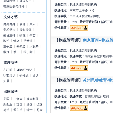
等级考试
办公应用
课程类型：
职业认证类培训机构
电脑组装与维修
授课地点：
南京市上海路82号
授课学校：
南京银河职业培训学校
文体才艺
开班数量：
2个班
最近开班时间：
循环开班
健美健身
瑜珈
声乐
特性标签：
美术书法
摄影摄像
播音主持
插花
茶艺
【物业管理师】
南京百泰--物业
陶艺
蜡染
跆拳道
空手道
截拳道
太极拳
课程类型：
职业认证类培训机构
散打
拳击
拉丁舞
授课地点：
授课学校：
南京百泰教育培训中
开班数量：
2个班
最近开班时间：
循环开班
管理商学
特性标签：
在职研
MBA/EMBA
职前培训
研修班
团训
【物业管理师】
苏州思睿教育-
拓展
课程类型：
职业认证类培训机构
出国留学
授课地点：
授课学校：
苏州思睿教育培训
美国
加拿大
澳大利亚
开班数量：
1个班
最近开班时间：
循环开班
新西兰
英国
法国
德国
特性标签：
荷兰
爱尔兰
瑞士
丹麦