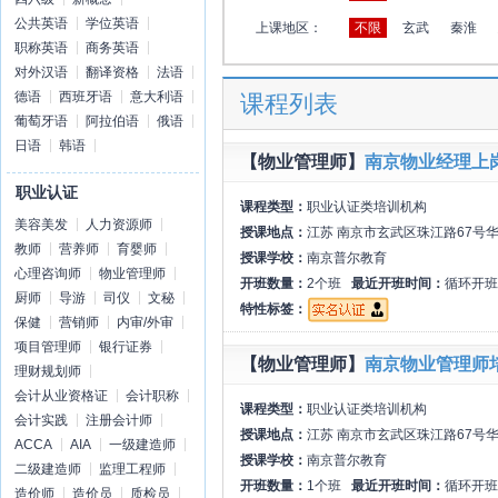
公共英语
学位英语
上课地区：
不限
玄武
秦淮
职称英语
商务英语
对外汉语
翻译资格
法语
德语
西班牙语
意大利语
课程列表
葡萄牙语
阿拉伯语
俄语
日语
韩语
【物业管理师】
南京物业经理上
职业认证
课程类型：
职业认证类培训机构
美容美发
人力资源师
授课地点：
江苏 南京市玄武区珠江路67号华
教师
营养师
育婴师
授课学校：
南京普尔教育
心理咨询师
物业管理师
开班数量：
2个班
最近开班时间：
循环开班
厨师
导游
司仪
文秘
特性标签：
保健
营销师
内审/外审
项目管理师
银行证券
【物业管理师】
南京物业管理师
理财规划师
会计从业资格证
会计职称
课程类型：
职业认证类培训机构
会计实践
注册会计师
授课地点：
江苏 南京市玄武区珠江路67号华
ACCA
AIA
一级建造师
授课学校：
南京普尔教育
二级建造师
监理工程师
开班数量：
1个班
最近开班时间：
循环开班
造价师
造价员
质检员