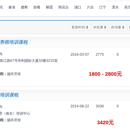
武
秦淮
建邺
鼓楼
栖霞
雨花台
浦口
六合
江宁
溧水
高
更新时间
浏览量
咨询量
养师培训课程
构
2016-03-07
2775
0
珠江路67号华利国际大厦32楼3215室
1800 - 2800元
间：
循环开班
培训课程
2014-08-22
3036
0
构
育（南京）培训中心
间：
循环开班
3420元