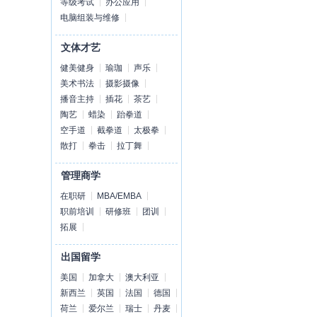
等级考试
办公应用
电脑组装与维修
文体才艺
健美健身
瑜珈
声乐
美术书法
摄影摄像
播音主持
插花
茶艺
陶艺
蜡染
跆拳道
空手道
截拳道
太极拳
散打
拳击
拉丁舞
管理商学
在职研
MBA/EMBA
职前培训
研修班
团训
拓展
出国留学
美国
加拿大
澳大利亚
新西兰
英国
法国
德国
荷兰
爱尔兰
瑞士
丹麦