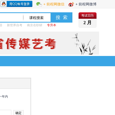
+ 前程网微信
+ 前程网微博
2 月
语
新世界自考
南京在职研
专升本
一年内