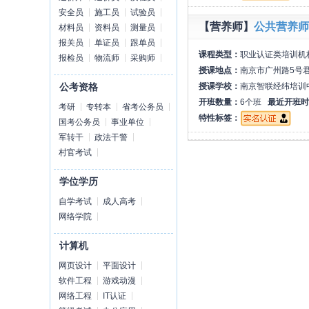
安全员
施工员
试验员
【营养师】
公共营养师
材料员
资料员
测量员
报关员
单证员
跟单员
课程类型：
职业认证类培训机
报检员
物流师
采购师
授课地点：
南京市广州路5号君
授课学校：
南京智联经纬培训
公考资格
开班数量：
6个班
最近开班时
考研
专转本
省考公务员
特性标签：
国考公务员
事业单位
军转干
政法干警
村官考试
学位学历
自学考试
成人高考
网络学院
计算机
网页设计
平面设计
软件工程
游戏动漫
网络工程
IT认证