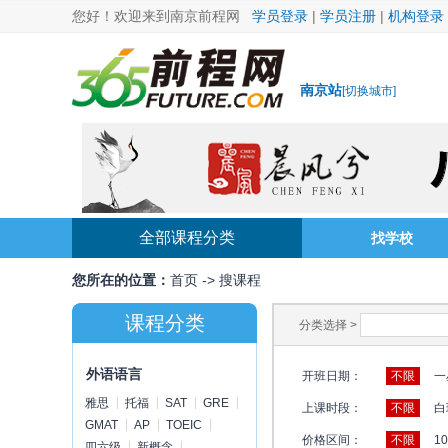
您好！欢迎来到南京前程网
学员登录
|
学员注册
|
机构登录
南京站
[
切换城市
]
全部课程分类
找学校
您所在的位置：
首页
->
搜课程
课程分类
分类选择 >
外语语言
开班日期：
不限
一
雅思
托福
SAT
GRE
上课时段：
不限
白
GMAT
AP
TOEIC
价格区间：
不限
1
四六级
新概念