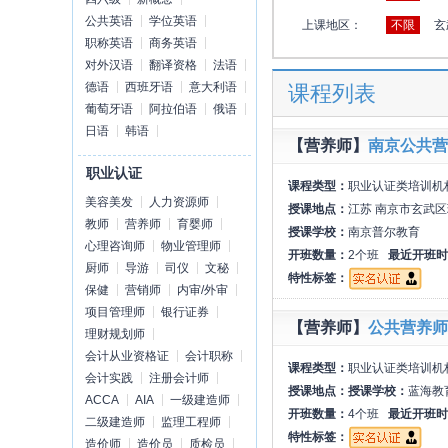
公共英语
学位英语
上课地区：
不限
玄
职称英语
商务英语
对外汉语
翻译资格
法语
德语
西班牙语
意大利语
课程列表
葡萄牙语
阿拉伯语
俄语
日语
韩语
【营养师】
南京公共营
职业认证
课程类型：
职业认证类培训机
美容美发
人力资源师
授课地点：
江苏 南京市玄武区
教师
营养师
育婴师
授课学校：
南京普尔教育
心理咨询师
物业管理师
开班数量：
2个班
最近开班时
厨师
导游
司仪
文秘
特性标签：
保健
营销师
内审/外审
项目管理师
银行证券
【营养师】
公共营养师
理财规划师
会计从业资格证
会计职称
课程类型：
职业认证类培训机
会计实践
注册会计师
授课地点：
授课学校：
蓝海教
ACCA
AIA
一级建造师
开班数量：
4个班
最近开班时
二级建造师
监理工程师
特性标签：
造价师
造价员
质检员