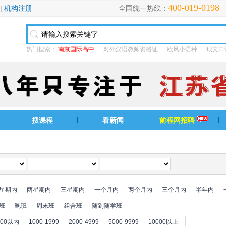
400-019-0198
|
机构注册
全国统一热线：
热门搜索：
南京国际高中
对外汉语教师资格证
欧风小语种
琅文口
搜课程
看新闻
前程网招聘
星期内
两星期内
三星期内
一个月内
两个月内
三个月内
半年内
班
晚班
周末班
组合班
随到随学班
000以内
1000-1999
2000-4999
5000-9999
10000以上
-