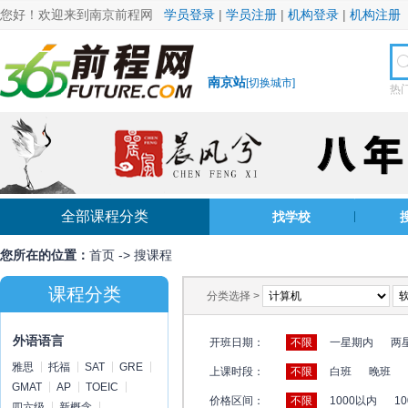
您好！欢迎来到南京前程网
学员登录
|
学员注册
|
机构登录
|
机构注册
南京站
[
切换城市
]
热
全部课程分类
找学校
您所在的位置：
首页
->
搜课程
课程分类
分类选择 >
外语语言
开班日期：
不限
一星期内
两
雅思
托福
SAT
GRE
上课时段：
不限
白班
晚班
GMAT
AP
TOEIC
价格区间：
不限
1000以内
10
四六级
新概念