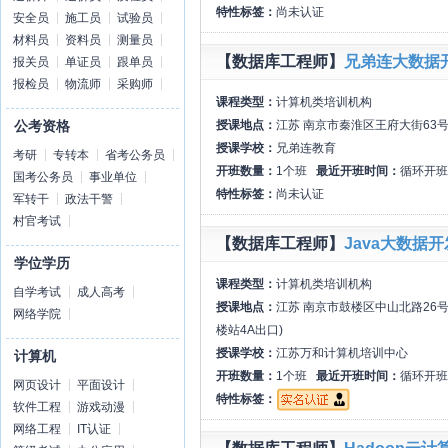
特性标签：
尚未认证
安全员
施工员
试验员
材料员
资料员
测量员
【数据库工程师】
兄弟连大数据
报关员
单证员
跟单员
报检员
物流师
采购师
课程类型：
计算机类培训机构
授课地点：
江苏 南京市秦淮区王府大街63号
公考资格
授课学校：
兄弟连教育
考研
专转本
省考公务员
开班数量：
1个班
最近开班时间：
循环开班
国考公务员
事业单位
特性标签：
尚未认证
军转干
政法干警
村官考试
【数据库工程师】
Java大数据
学位学历
课程类型：
计算机类培训机构
自学考试
成人高考
授课地点：
江苏 南京市鼓楼区中山北路26号
网络学院
楼站4A出口)
授课学校：
江苏万和计算机培训中心
计算机
开班数量：
1个班
最近开班时间：
循环开班
网页设计
平面设计
特性标签：
软件工程
游戏动漫
网络工程
IT认证