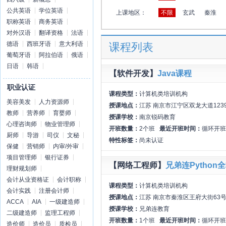
公共英语
学位英语
上课地区：
不限
玄武
秦淮
职称英语
商务英语
对外汉语
翻译资格
法语
德语
西班牙语
意大利语
课程列表
葡萄牙语
阿拉伯语
俄语
日语
韩语
【软件开发】
Java课程
职业认证
课程类型：
计算机类培训机构
美容美发
人力资源师
授课地点：
江苏 南京市江宁区双龙大道12
教师
营养师
育婴师
授课学校：
南京锐码教育
心理咨询师
物业管理师
开班数量：
2个班
最近开班时间：
循环开班
厨师
导游
司仪
文秘
特性标签：
尚未认证
保健
营销师
内审/外审
项目管理师
银行证券
【网络工程师】
兄弟连Pytho
理财规划师
会计从业资格证
会计职称
课程类型：
计算机类培训机构
会计实践
注册会计师
授课地点：
江苏 南京市秦淮区王府大街63号
ACCA
AIA
一级建造师
授课学校：
兄弟连教育
二级建造师
监理工程师
开班数量：
1个班
最近开班时间：
循环开班
造价师
造价员
质检员