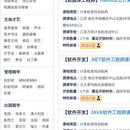
【数据库工程师】
Hadoop云
等级考试
办公应用
电脑组装与维修
课程类型：
计算机类培训机构
授课地点：
江苏 南京市鼓楼区中山北路26号
文体才艺
楼站4A出口)
健美健身
瑜珈
声乐
授课学校：
江苏万和计算机培训中心
美术书法
摄影摄像
开班数量：
1个班
最近开班时间：
循环开班
播音主持
插花
茶艺
特性标签：
陶艺
蜡染
跆拳道
空手道
截拳道
太极拳
【软件开发】
.NET软件工程师课
散打
拳击
拉丁舞
课程类型：
计算机类培训机构
管理商学
授课地点：
江苏 南京市鼓楼区中山北路28号
在职研
MBA/EMBA
授课学校：
北大青鸟南京鼓楼校区
职前培训
研修班
团训
开班数量：
1个班
最近开班时间：
循环开班
拓展
特性标签：
出国留学
【软件开发】
JAVA软件工程师
美国
加拿大
澳大利亚
新西兰
英国
法国
德国
课程类型：
计算机类培训机构
荷兰
爱尔兰
瑞士
丹麦