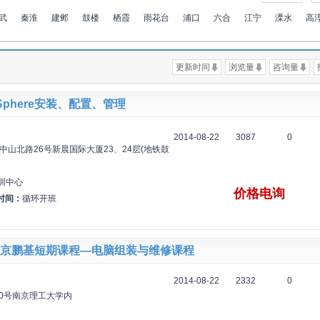
武
秦淮
建邺
鼓楼
栖霞
雨花台
浦口
六合
江宁
溧水
高
更新时间
浏览量
咨询量
Sphere安装、配置、管理
2014-08-22
3087
0
中山北路26号新晨国际大厦23、24层(地铁鼓
训中心
价格电询
时间：
循环开班
京鹏基短期课程—电脑组装与维修课程
2014-08-22
2332
0
00号南京理工大学内