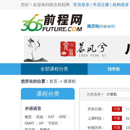
您好！欢迎来到南京前程网
学员登录
|
学员注册
|
机构登录
南京站
[
切换城市
]
全部课程分类
找学校
您所在的位置：
首页
->
搜课程
课程分类
分类选择 >
外语语言
开班日期：
不限
一
雅思
托福
SAT
GRE
上课时段：
不限
白
GMAT
AP
TOEIC
价格区间：
不限
1
四六级
新概念