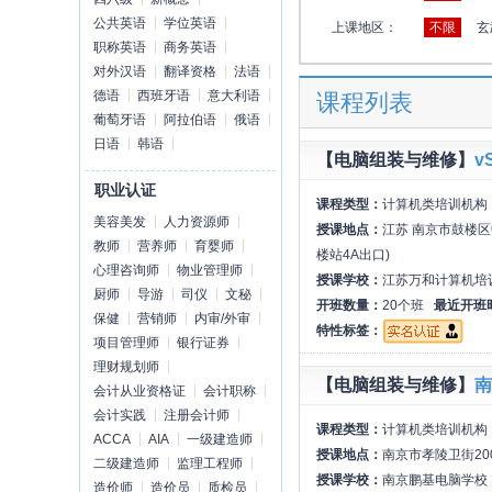
公共英语
学位英语
上课地区：
不限
玄
职称英语
商务英语
对外汉语
翻译资格
法语
德语
西班牙语
意大利语
课程列表
葡萄牙语
阿拉伯语
俄语
日语
韩语
【电脑组装与维修】
v
职业认证
课程类型：
计算机类培训机构
美容美发
人力资源师
授课地点：
江苏 南京市鼓楼区
教师
营养师
育婴师
楼站4A出口)
心理咨询师
物业管理师
授课学校：
江苏万和计算机培
厨师
导游
司仪
文秘
开班数量：
20个班
最近开班
保健
营销师
内审/外审
特性标签：
项目管理师
银行证券
理财规划师
【电脑组装与维修】
南
会计从业资格证
会计职称
会计实践
注册会计师
课程类型：
计算机类培训机构
ACCA
AIA
一级建造师
授课地点：
南京市孝陵卫街2
二级建造师
监理工程师
授课学校：
南京鹏基电脑学校
造价师
造价员
质检员