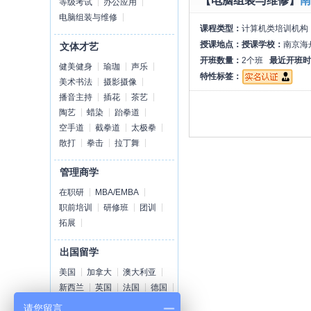
【电脑组装与维修】
南
等级考试
办公应用
电脑组装与维修
课程类型：
计算机类培训机构
授课地点：
授课学校：
南京海
文体才艺
开班数量：
2个班
最近开班时
健美健身
瑜珈
声乐
特性标签：
美术书法
摄影摄像
播音主持
插花
茶艺
陶艺
蜡染
跆拳道
空手道
截拳道
太极拳
散打
拳击
拉丁舞
管理商学
在职研
MBA/EMBA
职前培训
研修班
团训
拓展
出国留学
美国
加拿大
澳大利亚
新西兰
英国
法国
德国
荷兰
爱尔兰
瑞士
丹麦
请您留言