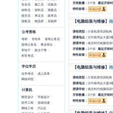
开班数量：
2个班
最近开班时
安全员
施工员
试验员
特性标签：
材料员
资料员
测量员
报关员
单证员
跟单员
【电脑组装与维修】
南
报检员
物流师
采购师
课程类型：
计算机类培训机构
公考资格
授课地点：
汉中路鸿运大厦3
考研
专转本
省考公务员
授课学校：
南京时代电脑培训
国考公务员
事业单位
开班数量：
2个班
最近开班时
军转干
政法干警
特性标签：
村官考试
学位学历
【电脑组装与维修】
南
自学考试
成人高考
课程类型：
计算机类培训机构
网络学院
授课地点：
汉中路鸿运大厦3
授课学校：
南京时代电脑培训
计算机
开班数量：
2个班
最近开班时
网页设计
平面设计
特性标签：
软件工程
游戏动漫
网络工程
IT认证