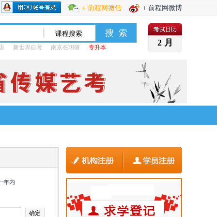
+ 前程网微信
+ 前程网微博
2 月
语
新世界自考
南京在职研
专升本
一年内