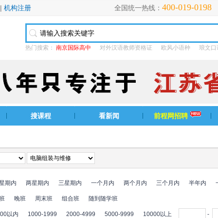
400-019-0198
|
机构注册
全国统一热线：
热门搜索：
南京国际高中
对外汉语教师资格证
欧风小语种
琅文口
搜课程
看新闻
前程网招聘
星期内
两星期内
三星期内
一个月内
两个月内
三个月内
半年内
班
晚班
周末班
组合班
随到随学班
000以内
1000-1999
2000-4999
5000-9999
10000以上
-