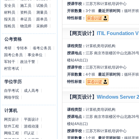
授课学校：
江苏万和计算机培训中心
安全员
施工员
试验员
开班数量：
3个班
最近开班时间：
循环开班
材料员
资料员
测量员
特性标签：
报关员
单证员
跟单员
报检员
物流师
采购师
【网页设计】
ITIL Foundation V
公考资格
课程类型：
计算机类培训机构
考研
专转本
省考公务员
授课地点：
江苏 南京市鼓楼区中山北路26号
国考公务员
事业单位
楼站4A出口)
军转干
政法干警
授课学校：
江苏万和计算机培训中心
村官考试
开班数量：
4个班
最近开班时间：
循环开班
学位学历
特性标签：
自学考试
成人高考
【网页设计】
Windows Server 
网络学院
课程类型：
计算机类培训机构
计算机
授课地点：
江苏 南京市鼓楼区中山北路26号
网页设计
平面设计
楼站4A出口)
软件工程
游戏动漫
授课学校：
江苏万和计算机培训中心
网络工程
IT认证
开班数量：
1个班
最近开班时间：
循环开班