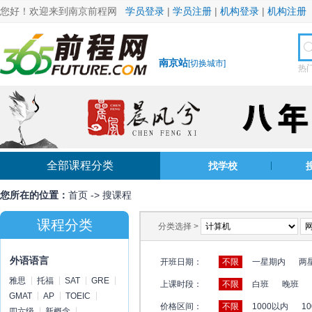
您好！欢迎来到南京前程网
学员登录
|
学员注册
|
机构登录
|
机构注册
南京站
[
切换城市
]
热
全部课程分类
找学校
您所在的位置：
首页
->
搜课程
课程分类
分类选择 >
外语语言
开班日期：
不限
一星期内
两
雅思
托福
SAT
GRE
上课时段：
不限
白班
晚班
GMAT
AP
TOEIC
价格区间：
不限
1000以内
10
四六级
新概念