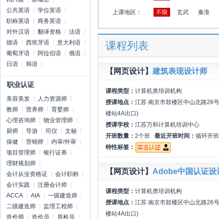
公共英语
学位英语
上课地区：
不限
玄武
秦淮
职称英语
商务英语
对外汉语
翻译资格
法语
德语
西班牙语
意大利语
课程列表
葡萄牙语
阿拉伯语
俄语
日语
韩语
【网页设计】
建筑表现设计师
职业认证
课程类型：
计算机类培训机构
美容美发
人力资源师
授课地点：
江苏 南京市鼓楼区中山北路26号
教师
营养师
育婴师
楼站4A出口)
心理咨询师
物业管理师
授课学校：
江苏万和计算机培训中心
厨师
导游
司仪
文秘
开班数量：
2个班
最近开班时间：
循环开班
保健
营销师
内审/外审
特性标签：
项目管理师
银行证券
理财规划师
【网页设计】
Adobe中国认证
会计从业资格证
会计职称
会计实践
注册会计师
课程类型：
计算机类培训机构
ACCA
AIA
一级建造师
授课地点：
江苏 南京市鼓楼区中山北路26号
二级建造师
监理工程师
楼站4A出口)
造价师
造价员
质检员