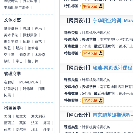
等级考试
办公应用
特性标签：
电脑组装与维修
文体才艺
【网页设计】
宁华职业培训- Mas
健美健身
瑜珈
声乐
课程类型：
计算机类培训机构
美术书法
摄影摄像
授课地点：
授课学校：
南京宁华职业技术培
播音主持
插花
茶艺
开班数量：
7个班
最近开班时间：
循环开班
陶艺
蜡染
跆拳道
特性标签：
空手道
截拳道
太极拳
散打
拳击
拉丁舞
【网页设计】
瑞迪-网页设计课程
管理商学
课程类型：
计算机类培训机构
在职研
MBA/EMBA
授课地点：
授课学校：
南京瑞迪网络科技有限公
职前培训
研修班
团训
开班数量：
5个班
最近开班时间：
循环开班
拓展
特性标签：
出国留学
【网页设计】
南京鹏基短期课程
美国
加拿大
澳大利亚
新西兰
英国
法国
德国
课程类型：
计算机类培训机构
荷兰
爱尔兰
瑞士
丹麦