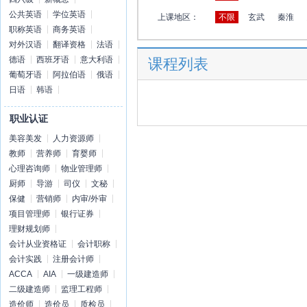
公共英语
学位英语
上课地区：
不限
玄武
秦淮
职称英语
商务英语
对外汉语
翻译资格
法语
德语
西班牙语
意大利语
课程列表
葡萄牙语
阿拉伯语
俄语
日语
韩语
职业认证
美容美发
人力资源师
教师
营养师
育婴师
心理咨询师
物业管理师
厨师
导游
司仪
文秘
保健
营销师
内审/外审
项目管理师
银行证券
理财规划师
会计从业资格证
会计职称
会计实践
注册会计师
ACCA
AIA
一级建造师
二级建造师
监理工程师
造价师
造价员
质检员