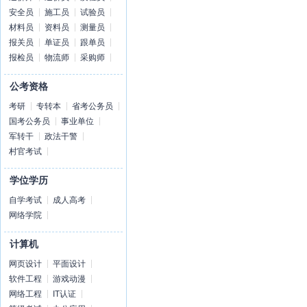
安全员
施工员
试验员
材料员
资料员
测量员
报关员
单证员
跟单员
报检员
物流师
采购师
公考资格
考研
专转本
省考公务员
国考公务员
事业单位
军转干
政法干警
村官考试
学位学历
自学考试
成人高考
网络学院
计算机
网页设计
平面设计
软件工程
游戏动漫
网络工程
IT认证