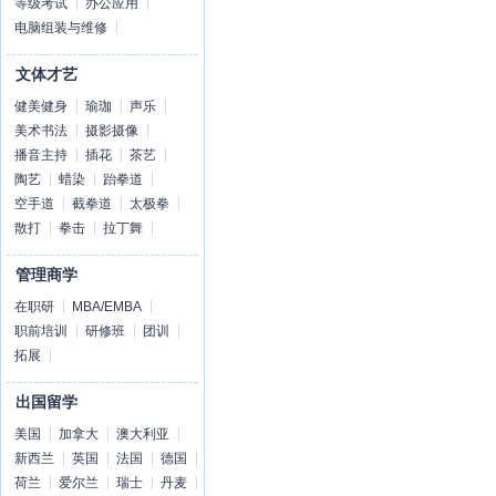
等级考试
办公应用
电脑组装与维修
文体才艺
健美健身
瑜珈
声乐
美术书法
摄影摄像
播音主持
插花
茶艺
陶艺
蜡染
跆拳道
空手道
截拳道
太极拳
散打
拳击
拉丁舞
管理商学
在职研
MBA/EMBA
职前培训
研修班
团训
拓展
出国留学
美国
加拿大
澳大利亚
新西兰
英国
法国
德国
荷兰
爱尔兰
瑞士
丹麦