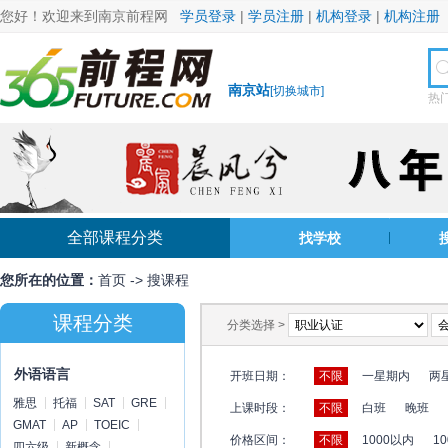
您好！欢迎来到南京前程网
学员登录
|
学员注册
|
机构登录
|
机构注册
南京站
[
切换城市
]
热
全部课程分类
找学校
您所在的位置：
首页
->
搜课程
课程分类
分类选择 >
外语语言
开班日期：
不限
一星期内
两
雅思
托福
SAT
GRE
上课时段：
不限
白班
晚班
GMAT
AP
TOEIC
价格区间：
不限
1000以内
10
四六级
新概念