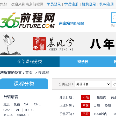
您好！欢迎来到南京前程网
学员登录
|
学员注册
|
机构登录
|
机构注册
南京站
[
切换城市
]
热
全部课程分类
找学校
您所在的位置：
首页
->
搜课程
课程分类
分类选择 >
外语语言
开班日期：
不限
一星期内
两
雅思
托福
SAT
GRE
上课时段：
不限
白班
晚班
GMAT
AP
TOEIC
价格区间：
不限
1000以内
10
四六级
新概念