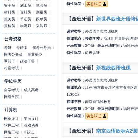
特性标签：
安全员
施工员
试验员
材料员
资料员
测量员
【西班牙语】
新世界西班牙语培
报关员
单证员
跟单员
报检员
物流师
采购师
课程类型：
外语语言类培训机构
授课地点：
授课学校：
浙江新世界语言进修
公考资格
开班数量：
3个班
最近开班时间：
循环开班
考研
专转本
省考公务员
特性标签：
尚未认证
国考公务员
事业单位
军转干
政法干警
【西班牙语】
新视线西语班课
村官考试
课程类型：
外语语言类培训机构
学位学历
授课地点：
江苏 南京市秦淮区南京秦淮区
自学考试
成人高考
12楼C2
网络学院
授课学校：
南京新视线教育
开班数量：
3个班
最近开班时间：
循环开班
计算机
特性标签：
网页设计
平面设计
软件工程
游戏动漫
【西班牙语】
南京西语欧标A2课
网络工程
IT认证