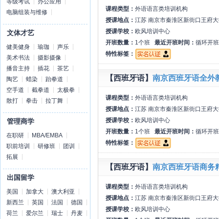
等级考试
办公应用
课程类型：
外语语言类培训机构
电脑组装与维修
授课地点：
江苏 南京市秦淮区新街口王府大
授课学校：
欧风培训中心
文体才艺
开班数量：
1个班
最近开班时间：
循环开班
健美健身
瑜珈
声乐
特性标签：
美术书法
摄影摄像
播音主持
插花
茶艺
【西班牙语】
南京西班牙语全外教
陶艺
蜡染
跆拳道
空手道
截拳道
太极拳
课程类型：
外语语言类培训机构
散打
拳击
拉丁舞
授课地点：
江苏 南京市秦淮区新街口王府大
授课学校：
欧风培训中心
管理商学
开班数量：
1个班
最近开班时间：
循环开班
在职研
MBA/EMBA
特性标签：
职前培训
研修班
团训
拓展
【西班牙语】
南京西班牙语商务
出国留学
课程类型：
外语语言类培训机构
美国
加拿大
澳大利亚
授课地点：
江苏 南京市秦淮区新街口王府大
新西兰
英国
法国
德国
授课学校：
欧风培训中心
荷兰
爱尔兰
瑞士
丹麦