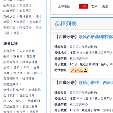
公共英语
学位英语
上课地区：
不限
玄武
秦淮
职称英语
商务英语
对外汉语
翻译资格
法语
德语
西班牙语
意大利语
课程列表
葡萄牙语
阿拉伯语
俄语
日语
韩语
【西班牙语】
欧风西语基础课程
职业认证
课程类型：
外语语言类培训机构
美容美发
人力资源师
授课地点：
江苏 南京市秦淮区新街口王府大
教师
营养师
育婴师
授课学校：
欧风培训中心
心理咨询师
物业管理师
开班数量：
1个班
最近开班时间：
循环开班
厨师
导游
司仪
文秘
特性标签：
保健
营销师
内审/外审
项目管理师
银行证券
【西班牙语】
欧风小语种—西班
理财规划师
会计从业资格证
会计职称
课程类型：
外语语言类培训机构
会计实践
注册会计师
授课地点：
江苏 南京市秦淮区新街口王府大
ACCA
AIA
一级建造师
授课学校：
欧风培训中心
二级建造师
监理工程师
开班数量：
11个班
最近开班时间：
循环开
造价师
造价员
质检员