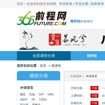
您好！欢迎来到南京前程网
学员登录
|
学员注册
|
机构登录
南京站
[
切换城市
]
全部课程分类
找学校
您所在的位置：
首页
->
搜课程
课程分类
分类选择 >
外语语言
开班日期：
不限
一
雅思
托福
SAT
GRE
上课时段：
不限
白
GMAT
AP
TOEIC
价格区间：
不限
1
四六级
新概念