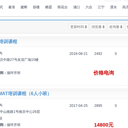
武
秦淮
建邺
鼓楼
栖霞
雨花台
浦口
六合
江宁
溧水
高
更新时间
浏览量
咨询量
T培训课程
构
2018-08-21
2492
0
汉中路27号友谊广场15楼
价格电询
间：
循环开班
MAT培训课程（6人小班）
构
2017-04-25
2895
0
中山南路1号南京中心26层
校
14800元
间：
循环开班