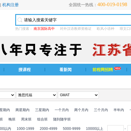
400-019-0198
|
机构注册
全国统一热线：
热门搜索：
南京国际高中
对外汉语教师资格证
欧风小语种
琅文口
搜课程
看新闻
前程网招聘
星期内
两星期内
三星期内
一个月内
两个月内
三个月内
半年内
班
晚班
周末班
组合班
随到随学班
000以内
1000-1999
2000-4999
5000-9999
10000以上
-