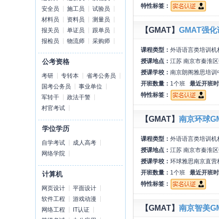
特性标签：
安全员
施工员
试验员
材料员
资料员
测量员
【GMAT】
GMAT强
报关员
单证员
跟单员
报检员
物流师
采购师
课程类型：
外语语言类培训机
授课地点：
江苏 南京市秦淮区
公考资格
授课学校：
南京朗阁雅思培训
考研
专转本
省考公务员
开班数量：
1个班
最近开班时
国考公务员
事业单位
特性标签：
军转干
政法干警
村官考试
【GMAT】
南京环球G
学位学历
课程类型：
外语语言类培训机
自学考试
成人高考
授课地点：
江苏 南京市秦淮区
网络学院
授课学校：
环球雅思南京直营
开班数量：
1个班
最近开班时
计算机
特性标签：
网页设计
平面设计
软件工程
游戏动漫
【GMAT】
南京智美G
网络工程
IT认证