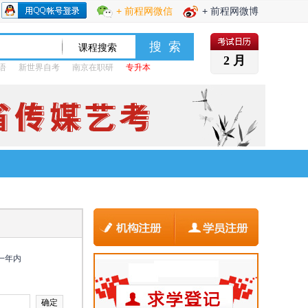
+ 前程网微信
+ 前程网微博
2 月
语
新世界自考
南京在职研
专升本
一年内