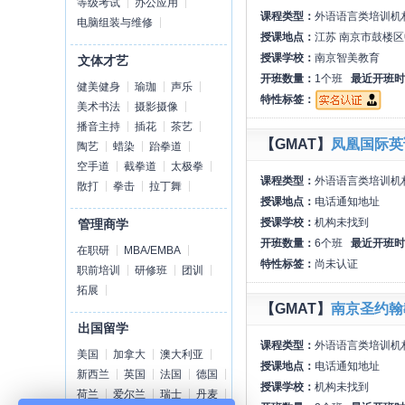
等级考试
办公应用
课程类型：
外语语言类培训机
电脑组装与维修
授课地点：
江苏 南京市鼓楼区
授课学校：
南京智美教育
文体才艺
开班数量：
1个班
最近开班时
健美健身
瑜珈
声乐
特性标签：
美术书法
摄影摄像
播音主持
插花
茶艺
【GMAT】
凤凰国际英
陶艺
蜡染
跆拳道
空手道
截拳道
太极拳
课程类型：
外语语言类培训机
散打
拳击
拉丁舞
授课地点：
电话通知地址
授课学校：
机构未找到
管理商学
开班数量：
6个班
最近开班时
在职研
MBA/EMBA
特性标签：
尚未认证
职前培训
研修班
团训
拓展
【GMAT】
南京圣约翰
出国留学
课程类型：
外语语言类培训机
美国
加拿大
澳大利亚
授课地点：
电话通知地址
新西兰
英国
法国
德国
授课学校：
机构未找到
荷兰
爱尔兰
瑞士
丹麦