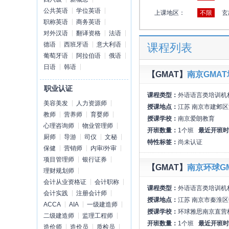
公共英语
学位英语
上课地区：
不限
玄
职称英语
商务英语
对外汉语
翻译资格
法语
德语
西班牙语
意大利语
课程列表
葡萄牙语
阿拉伯语
俄语
日语
韩语
【GMAT】
南京GMA
职业认证
课程类型：
外语语言类培训机
美容美发
人力资源师
授课地点：
江苏 南京市建邺区
教师
营养师
育婴师
授课学校：
南京爱朗教育
心理咨询师
物业管理师
开班数量：
1个班
最近开班时
厨师
导游
司仪
文秘
特性标签：
尚未认证
保健
营销师
内审/外审
项目管理师
银行证券
【GMAT】
南京环球G
理财规划师
会计从业资格证
会计职称
课程类型：
外语语言类培训机
会计实践
注册会计师
授课地点：
江苏 南京市秦淮区
ACCA
AIA
一级建造师
授课学校：
环球雅思南京直营
二级建造师
监理工程师
开班数量：
1个班
最近开班时
造价师
造价员
质检员