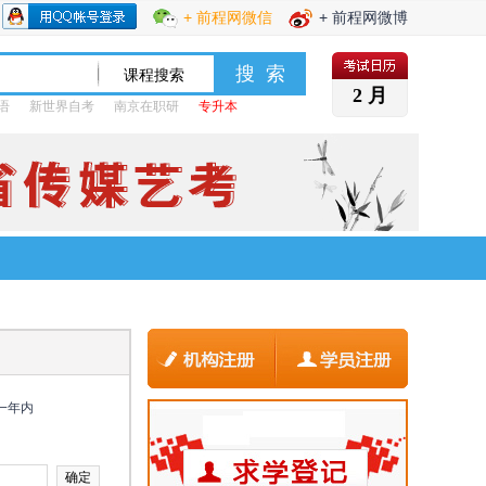
+ 前程网微信
+ 前程网微博
2 月
语
新世界自考
南京在职研
专升本
一年内