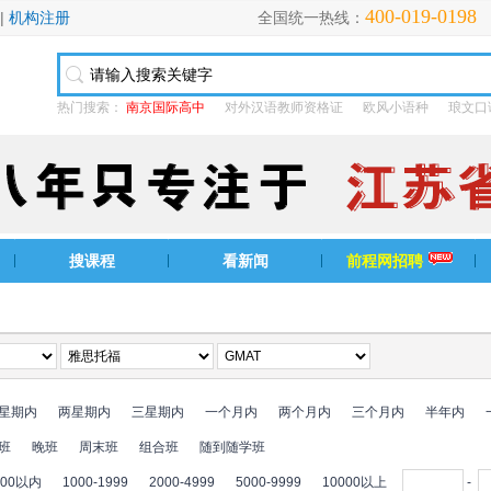
400-019-0198
|
机构注册
全国统一热线：
热门搜索：
南京国际高中
对外汉语教师资格证
欧风小语种
琅文口
搜课程
看新闻
前程网招聘
星期内
两星期内
三星期内
一个月内
两个月内
三个月内
半年内
班
晚班
周末班
组合班
随到随学班
000以内
1000-1999
2000-4999
5000-9999
10000以上
-