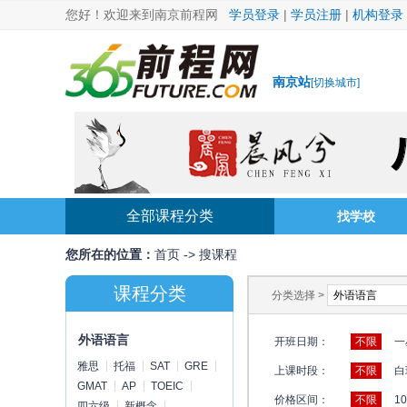
您好！欢迎来到南京前程网
学员登录
|
学员注册
|
机构登录
南京站
[
切换城市
]
全部课程分类
找学校
您所在的位置：
首页
->
搜课程
课程分类
分类选择 >
外语语言
开班日期：
不限
一
雅思
托福
SAT
GRE
上课时段：
不限
白
GMAT
AP
TOEIC
价格区间：
不限
1
四六级
新概念