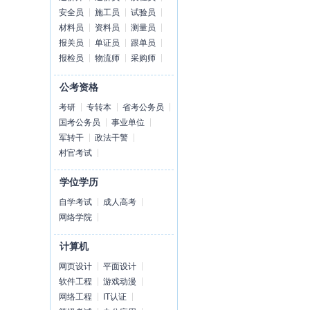
安全员
施工员
试验员
材料员
资料员
测量员
报关员
单证员
跟单员
报检员
物流师
采购师
公考资格
考研
专转本
省考公务员
国考公务员
事业单位
军转干
政法干警
村官考试
学位学历
自学考试
成人高考
网络学院
计算机
网页设计
平面设计
软件工程
游戏动漫
网络工程
IT认证