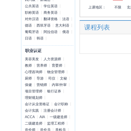
公共英语
学位英语
上课地区：
不限
玄
职称英语
商务英语
对外汉语
翻译资格
法语
德语
西班牙语
意大利语
课程列表
葡萄牙语
阿拉伯语
俄语
日语
韩语
职业认证
美容美发
人力资源师
教师
营养师
育婴师
心理咨询师
物业管理师
厨师
导游
司仪
文秘
保健
营销师
内审/外审
项目管理师
银行证券
理财规划师
会计从业资格证
会计职称
会计实践
注册会计师
ACCA
AIA
一级建造师
二级建造师
监理工程师
造价师
造价员
质检员