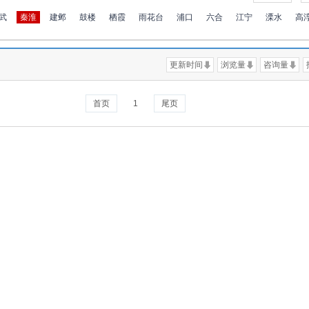
武
秦淮
建邺
鼓楼
栖霞
雨花台
浦口
六合
江宁
溧水
高
更新时间
浏览量
咨询量
首页
1
尾页