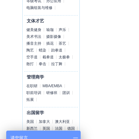
等级考试
办公应用
电脑组装与维修
文体才艺
健美健身
瑜珈
声乐
美术书法
摄影摄像
播音主持
插花
茶艺
陶艺
蜡染
跆拳道
空手道
截拳道
太极拳
散打
拳击
拉丁舞
管理商学
在职研
MBA/EMBA
职前培训
研修班
团训
拓展
出国留学
美国
加拿大
澳大利亚
新西兰
英国
法国
德国
荷兰
爱尔兰
瑞士
丹麦
请您留言