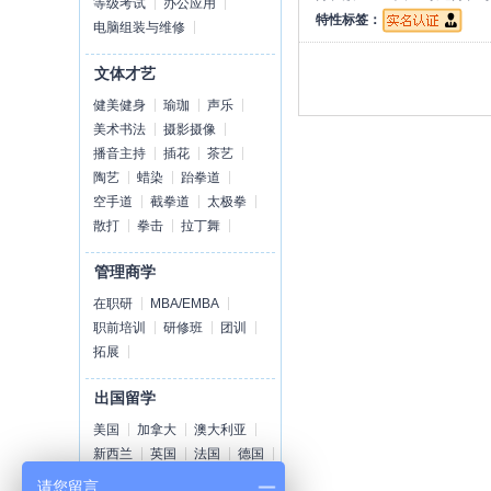
等级考试
办公应用
特性标签：
电脑组装与维修
文体才艺
健美健身
瑜珈
声乐
美术书法
摄影摄像
播音主持
插花
茶艺
陶艺
蜡染
跆拳道
空手道
截拳道
太极拳
散打
拳击
拉丁舞
管理商学
在职研
MBA/EMBA
职前培训
研修班
团训
拓展
出国留学
美国
加拿大
澳大利亚
新西兰
英国
法国
德国
荷兰
爱尔兰
瑞士
丹麦
请您留言