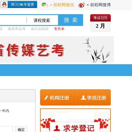
+ 前程网微信
+ 前程网微博
2 月
语
新世界自考
南京在职研
专升本
一年内