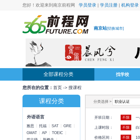
您好！欢迎来到南京前程网
学员登录
|
学员注册
|
机构登录
南京站
[
切换城市
]
全部课程分类
找学校
您所在的位置：
首页
->
搜课程
课程分类
分类选择 >
外语语言
开班日期：
不限
一
雅思
托福
SAT
GRE
上课时段：
不限
白
GMAT
AP
TOEIC
价格区间：
不限
1
四六级
新概念