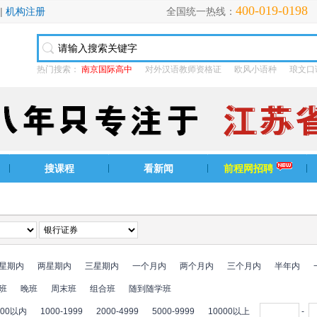
400-019-0198
|
机构注册
全国统一热线：
热门搜索：
南京国际高中
对外汉语教师资格证
欧风小语种
琅文口
搜课程
看新闻
前程网招聘
星期内
两星期内
三星期内
一个月内
两个月内
三个月内
半年内
班
晚班
周末班
组合班
随到随学班
000以内
1000-1999
2000-4999
5000-9999
10000以上
-