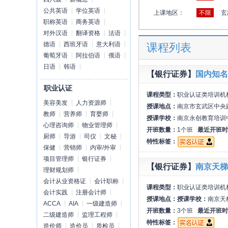
公共英语
学位英语
上课地区：
不限
玄
职称英语
商务英语
对外汉语
翻译资格
法语
德语
西班牙语
意大利语
课程列表
葡萄牙语
阿拉伯语
俄语
日语
韩语
【银行证券】
国内知名
职业认证
课程类型：
职业认证类培训机
美容美发
人力资源师
授课地点：
南京市玄武区中央路
教师
营养师
育婴师
授课学校：
南京永创教育培训
心理咨询师
物业管理师
开班数量：
1个班
最近开班时
厨师
导游
司仪
文秘
特性标签：
保健
营销师
内审/外审
项目管理师
银行证券
【银行证券】
南京天梯
理财规划师
会计从业资格证
会计职称
课程类型：
职业认证类培训机
会计实践
注册会计师
授课地点：
授课学校：
南京天
ACCA
AIA
一级建造师
开班数量：
3个班
最近开班时
二级建造师
监理工程师
特性标签：
造价师
造价员
质检员