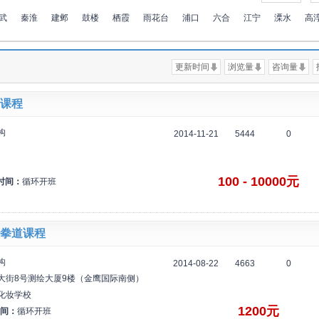
武
秦淮
建邺
鼓楼
栖霞
雨花台
浦口
六合
江宁
溧水
高
更新时间
浏览量
咨询量
课程
构
2014-11-21
5444
0
100 - 10000元
时间：
循环开班
拳道课程
构
2014-08-22
4663
0
大街8号测绘大厦9楼（金鹰国际南侧）
化妆学校
1200元
间：
循环开班