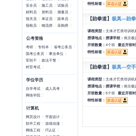
特性标签：
安全员
施工员
试验员
材料员
资料员
测量员
【跆拳道】
极真—跆拳
报关员
单证员
跟单员
报检员
物流师
采购师
课程类型：
文体才艺类培训机
授课地点：
授课学校：
南京极
公考资格
开班数量：
4个班
最近开班时
考研
专转本
省考公务员
特性标签：
国考公务员
事业单位
军转干
政法干警
【跆拳道】
极真—空手
村官考试
课程类型：
文体才艺类培训机
学位学历
授课地点：
授课学校：
南京极
自学考试
成人高考
开班数量：
6个班
最近开班时
网络学院
特性标签：
计算机
网页设计
平面设计
软件工程
游戏动漫
网络工程
IT认证