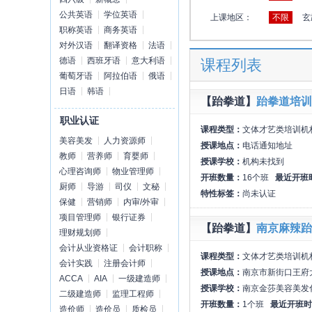
公共英语
学位英语
上课地区：
不限
玄
职称英语
商务英语
对外汉语
翻译资格
法语
德语
西班牙语
意大利语
课程列表
葡萄牙语
阿拉伯语
俄语
日语
韩语
【跆拳道】
跆拳道培训
职业认证
课程类型：
文体才艺类培训机
美容美发
人力资源师
授课地点：
电话通知地址
教师
营养师
育婴师
授课学校：
机构未找到
心理咨询师
物业管理师
开班数量：
16个班
最近开班
厨师
导游
司仪
文秘
特性标签：
尚未认证
保健
营销师
内审/外审
项目管理师
银行证券
【跆拳道】
南京麻辣跆
理财规划师
会计从业资格证
会计职称
课程类型：
文体才艺类培训机
会计实践
注册会计师
授课地点：
南京市新街口王府
ACCA
AIA
一级建造师
授课学校：
南京金莎美容美发
二级建造师
监理工程师
开班数量：
1个班
最近开班时
造价师
造价员
质检员