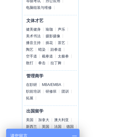
等级考试
办公应用
电脑组装与维修
文体才艺
健美健身
瑜珈
声乐
美术书法
摄影摄像
播音主持
插花
茶艺
陶艺
蜡染
跆拳道
空手道
截拳道
太极拳
散打
拳击
拉丁舞
管理商学
在职研
MBA/EMBA
职前培训
研修班
团训
拓展
出国留学
美国
加拿大
澳大利亚
新西兰
英国
法国
德国
荷兰
爱尔兰
瑞士
丹麦
请您留言