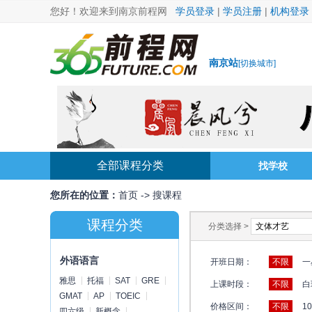
您好！欢迎来到南京前程网
学员登录
|
学员注册
|
机构登录
南京站
[
切换城市
]
全部课程分类
找学校
您所在的位置：
首页
->
搜课程
课程分类
分类选择 >
外语语言
开班日期：
不限
一
雅思
托福
SAT
GRE
上课时段：
不限
白
GMAT
AP
TOEIC
价格区间：
不限
1
四六级
新概念