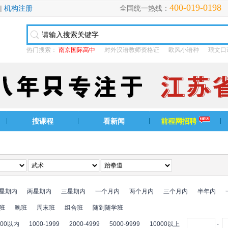
400-019-0198
|
机构注册
全国统一热线：
热门搜索：
南京国际高中
对外汉语教师资格证
欧风小语种
琅文口
搜课程
看新闻
前程网招聘
星期内
两星期内
三星期内
一个月内
两个月内
三个月内
半年内
班
晚班
周末班
组合班
随到随学班
000以内
1000-1999
2000-4999
5000-9999
10000以上
-