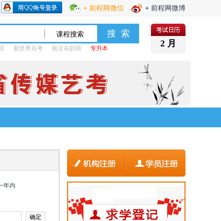
+ 前程网微信
+ 前程网微博
2 月
语
新世界自考
南京在职研
专升本
一年内