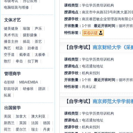
等级考试
办公应用
课程类型：
学位学历类培训机构
电脑组装与维修
授课地点：
南京市中央路323号利奥大厦20
授课学校：
南京睿思敏企业管理咨询有限公
文体才艺
开班数量：
1个班
最近开班时间：
循环开班
健美健身
瑜珈
声乐
特性标签：
美术书法
摄影摄像
播音主持
插花
茶艺
【自学考试】
南京财经大学《采
陶艺
蜡染
跆拳道
空手道
截拳道
太极拳
课程类型：
学位学历类培训机构
散打
拳击
拉丁舞
授课地点：
电话通知地址
授课学校：
机构未找到
管理商学
开班数量：
1个班
最近开班时间：
循环开班
在职研
MBA/EMBA
特性标签：
尚未认证
职前培训
研修班
团训
拓展
【自学考试】
南京师范大学学前
出国留学
课程类型：
学位学历类培训机构
美国
加拿大
澳大利亚
授课地点：
电话通知地址
新西兰
英国
法国
德国
授课学校：
机构未找到
荷兰
爱尔兰
瑞士
丹麦