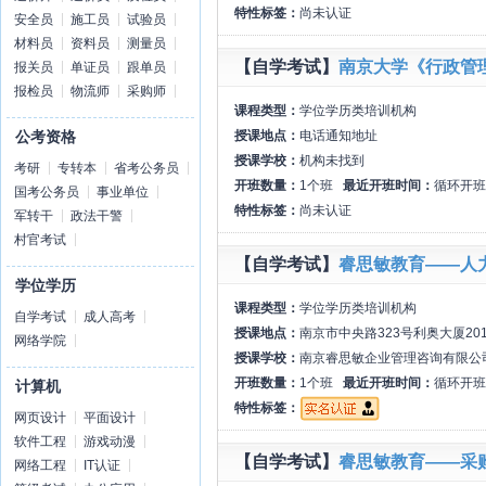
特性标签：
尚未认证
安全员
施工员
试验员
材料员
资料员
测量员
【自学考试】
南京大学《行政管
报关员
单证员
跟单员
报检员
物流师
采购师
课程类型：
学位学历类培训机构
授课地点：
电话通知地址
公考资格
授课学校：
机构未找到
考研
专转本
省考公务员
开班数量：
1个班
最近开班时间：
循环开班
国考公务员
事业单位
特性标签：
尚未认证
军转干
政法干警
村官考试
【自学考试】
睿思敏教育——人
学位学历
课程类型：
学位学历类培训机构
自学考试
成人高考
授课地点：
南京市中央路323号利奥大厦20
网络学院
授课学校：
南京睿思敏企业管理咨询有限公
开班数量：
1个班
最近开班时间：
循环开班
计算机
特性标签：
网页设计
平面设计
软件工程
游戏动漫
【自学考试】
睿思敏教育——采
网络工程
IT认证