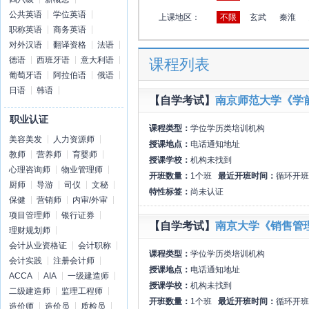
公共英语
学位英语
上课地区：
不限
玄武
秦淮
职称英语
商务英语
对外汉语
翻译资格
法语
德语
西班牙语
意大利语
课程列表
葡萄牙语
阿拉伯语
俄语
日语
韩语
【自学考试】
南京师范大学《学
职业认证
课程类型：
学位学历类培训机构
美容美发
人力资源师
授课地点：
电话通知地址
教师
营养师
育婴师
授课学校：
机构未找到
心理咨询师
物业管理师
开班数量：
1个班
最近开班时间：
循环开班
厨师
导游
司仪
文秘
特性标签：
尚未认证
保健
营销师
内审/外审
项目管理师
银行证券
【自学考试】
南京大学《销售管
理财规划师
会计从业资格证
会计职称
课程类型：
学位学历类培训机构
会计实践
注册会计师
授课地点：
电话通知地址
ACCA
AIA
一级建造师
授课学校：
机构未找到
二级建造师
监理工程师
开班数量：
1个班
最近开班时间：
循环开班
造价师
造价员
质检员