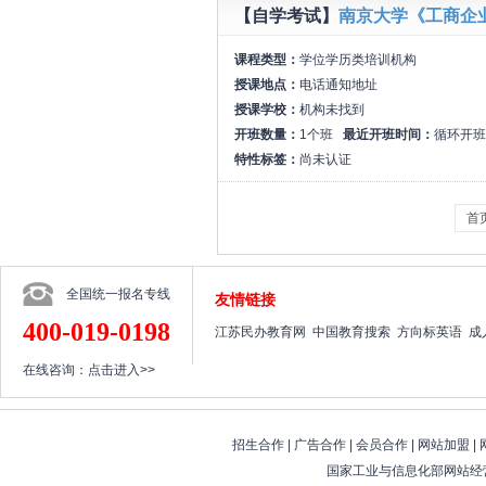
【自学考试】
南京大学《工商企
课程类型：
学位学历类培训机构
授课地点：
电话通知地址
授课学校：
机构未找到
开班数量：
1个班
最近开班时间：
循环开班
特性标签：
尚未认证
首
全国统一报名专线
友情链接
400-019-0198
江苏民办教育网
中国教育搜索
方向标英语
成
在线咨询：
点击进入>>
招生合作
|
广告合作
|
会员合作
|
网站加盟
|
国家工业与信息化部网站经营