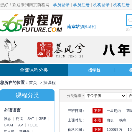
您好！欢迎来到南京前程网
学员登录
|
学员注册
|
机构登录
|
机构注册
南京站
[
切换城市
]
热
全部课程分类
找学校
您所在的位置：
首页
->
搜课程
课程分类
分类选择 >
外语语言
开班日期：
不限
一星期内
两
雅思
托福
SAT
GRE
上课时段：
不限
白班
晚班
GMAT
AP
TOEIC
价格区间：
不限
1000以内
10
四六级
新概念