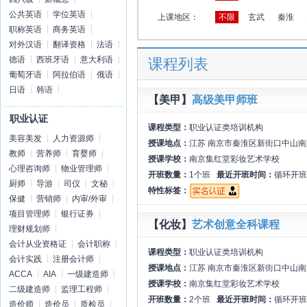
公共英语
学位英语
上课地区：
不限
玄武
秦淮
职称英语
商务英语
对外汉语
翻译资格
法语
德语
西班牙语
意大利语
课程列表
葡萄牙语
阿拉伯语
俄语
日语
韩语
【美甲】
高级美甲师班
职业认证
课程类型：
职业认证类培训机构
美容美发
人力资源师
授课地点：
江苏 南京市秦淮区新街口中山南
教师
营养师
育婴师
授课学校：
南京集红堂彩妆艺术学校
心理咨询师
物业管理师
开班数量：
1个班
最近开班时间：
循环开班
厨师
导游
司仪
文秘
特性标签：
保健
营销师
内审/外审
项目管理师
银行证券
【化妆】
艺术创意全科课程
理财规划师
会计从业资格证
会计职称
课程类型：
职业认证类培训机构
会计实践
注册会计师
授课地点：
江苏 南京市秦淮区新街口中山南
ACCA
AIA
一级建造师
授课学校：
南京集红堂彩妆艺术学校
二级建造师
监理工程师
开班数量：
2个班
最近开班时间：
循环开班
造价师
造价员
质检员