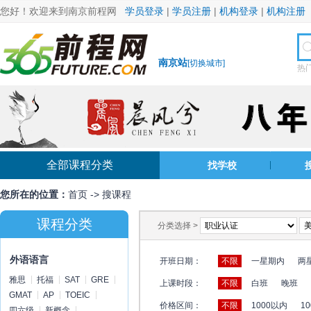
您好！欢迎来到南京前程网
学员登录
|
学员注册
|
机构登录
|
机构注册
南京站
[
切换城市
]
热
全部课程分类
找学校
您所在的位置：
首页
->
搜课程
课程分类
分类选择 >
外语语言
开班日期：
不限
一星期内
两
雅思
托福
SAT
GRE
上课时段：
不限
白班
晚班
GMAT
AP
TOEIC
价格区间：
不限
1000以内
10
四六级
新概念