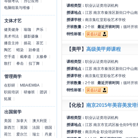
等级考试
办公应用
课程类型：
职业认证类培训机构
电脑组装与维修
授课地点：
江苏 南京市秦淮区新街口中山南
授课学校：
南京集红堂彩妆艺术学校
文体才艺
开班数量：
2个班
最近开班时间：
循环开班
健美健身
瑜珈
声乐
特性标签：
美术书法
摄影摄像
播音主持
插花
茶艺
【美甲】
高级美甲师课程
陶艺
蜡染
跆拳道
空手道
截拳道
太极拳
课程类型：
职业认证类培训机构
散打
拳击
拉丁舞
授课地点：
江苏 南京市秦淮区新街口中山南
授课学校：
南京集红堂彩妆艺术学校
管理商学
开班数量：
2个班
最近开班时间：
循环开班
在职研
MBA/EMBA
特性标签：
职前培训
研修班
团训
拓展
【化妆】
南京2015年美容美发
出国留学
课程类型：
职业认证类培训机构
美国
加拿大
澳大利亚
授课地点：
江苏 南京市玄武区板仓街9号世界
新西兰
英国
法国
德国
授课学校：
南京尚金 职业培训学校
荷兰
爱尔兰
瑞士
丹麦