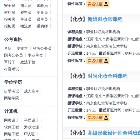
特性标签：
安全员
施工员
试验员
材料员
资料员
测量员
【化妆】
新娘跟妆师课程
报关员
单证员
跟单员
报检员
物流师
采购师
课程类型：
职业认证类培训机构
授课地点：
江苏 南京市秦淮区新街口中山南
公考资格
授课学校：
南京集红堂彩妆艺术学校
考研
专转本
省考公务员
开班数量：
1个班
最近开班时间：
循环开班
国考公务员
事业单位
特性标签：
军转干
政法干警
村官考试
【化妆】
时尚化妆全科课程
学位学历
课程类型：
职业认证类培训机构
自学考试
成人高考
授课地点：
江苏 南京市秦淮区新街口中山南
网络学院
授课学校：
南京集红堂彩妆艺术学校
开班数量：
1个班
最近开班时间：
循环开班
计算机
特性标签：
网页设计
平面设计
软件工程
游戏动漫
【化妆】
高级形象设计师全科班
网络工程
IT认证