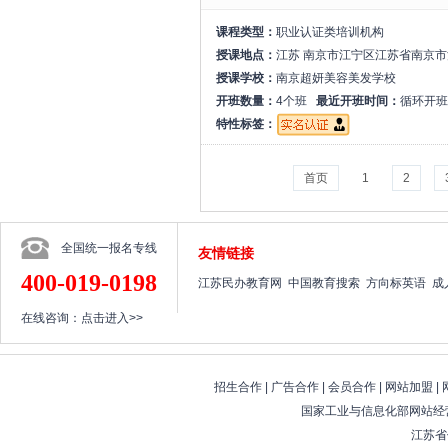
课程类型：
职业认证类培训机构
授课地点：
江苏 南京市江宁区江苏省南京市
授课学校：
南京超妍美容美发学校
开班数量：
4个班
最近开班时间：
循环开班
特性标签：
首页
1
2
全国统一报名专线
友情链接
400-019-0198
江苏民办教育网
中国教育搜索
方向标英语
成
在线咨询：
点击进入>>
招生合作
|
广告合作
|
会员合作
|
网站加盟
|
国家工业与信息化部网站经营
江苏省