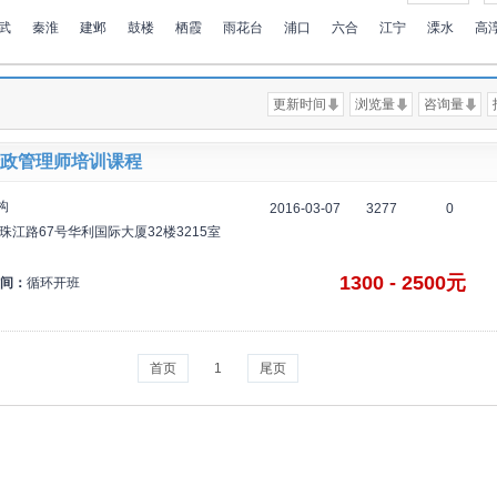
武
秦淮
建邺
鼓楼
栖霞
雨花台
浦口
六合
江宁
溧水
高
更新时间
浏览量
咨询量
政管理师培训课程
构
2016-03-07
3277
0
珠江路67号华利国际大厦32楼3215室
1300 - 2500元
间：
循环开班
首页
1
尾页