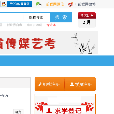
+ 前程网微信
+ 前程网微博
2 月
语
新世界自考
南京在职研
专升本
一年内