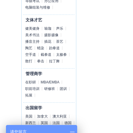
等级考试
办公应用
电脑组装与维修
文体才艺
健美健身
瑜珈
声乐
美术书法
摄影摄像
播音主持
插花
茶艺
陶艺
蜡染
跆拳道
空手道
截拳道
太极拳
散打
拳击
拉丁舞
管理商学
在职研
MBA/EMBA
职前培训
研修班
团训
拓展
出国留学
美国
加拿大
澳大利亚
新西兰
英国
法国
德国
荷兰
爱尔兰
瑞士
丹麦
请您留言