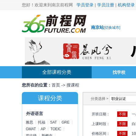
您好！欢迎来到南京前程网
学员登录
|
学员注册
|
机构登录
南京站
[
切换城市
]
全部课程分类
找学校
您所在的位置：
首页
->
搜课程
课程分类
分类选择 >
外语语言
开班日期：
不限
一
雅思
托福
SAT
GRE
上课时段：
不限
白
GMAT
AP
TOEIC
价格区间：
不限
1
四六级
新概念