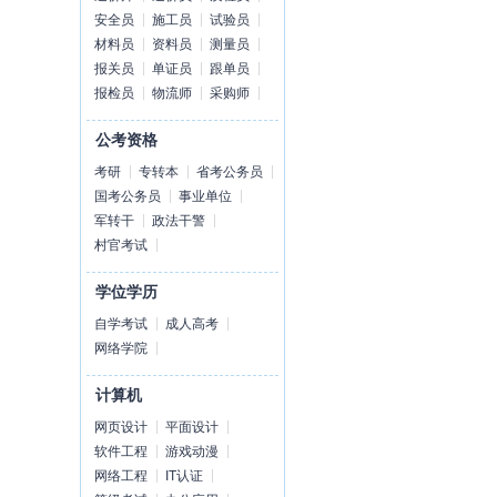
安全员
施工员
试验员
材料员
资料员
测量员
报关员
单证员
跟单员
报检员
物流师
采购师
公考资格
考研
专转本
省考公务员
国考公务员
事业单位
军转干
政法干警
村官考试
学位学历
自学考试
成人高考
网络学院
计算机
网页设计
平面设计
软件工程
游戏动漫
网络工程
IT认证