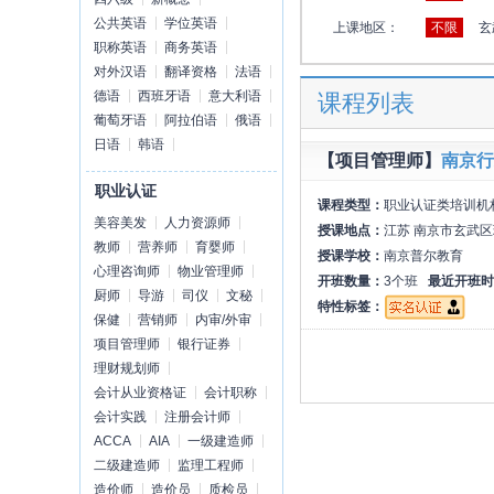
公共英语
学位英语
上课地区：
不限
玄
职称英语
商务英语
对外汉语
翻译资格
法语
德语
西班牙语
意大利语
课程列表
葡萄牙语
阿拉伯语
俄语
日语
韩语
【项目管理师】
南京行
职业认证
课程类型：
职业认证类培训机
美容美发
人力资源师
授课地点：
江苏 南京市玄武区
教师
营养师
育婴师
授课学校：
南京普尔教育
心理咨询师
物业管理师
开班数量：
3个班
最近开班时
厨师
导游
司仪
文秘
特性标签：
保健
营销师
内审/外审
项目管理师
银行证券
理财规划师
会计从业资格证
会计职称
会计实践
注册会计师
ACCA
AIA
一级建造师
二级建造师
监理工程师
造价师
造价员
质检员