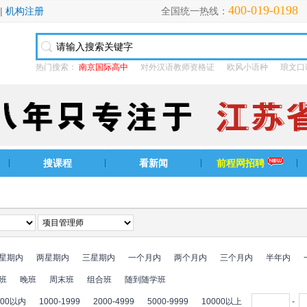
400-019-0198
|
机构注册
全国统一热线：
热门搜索：
南京国际高中
对外汉语教师资格证
欧风小语种
琅文口
搜课程
看新闻
前程网招聘
星期内
两星期内
三星期内
一个月内
两个月内
三个月内
半年内
班
晚班
周末班
组合班
随到随学班
000以内
1000-1999
2000-4999
5000-9999
10000以上
-