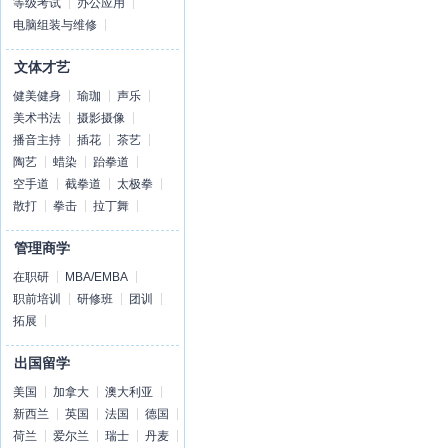
等级考试
办公应用
电脑组装与维修
文体才艺
健美健身
瑜珈
声乐
美术书法
摄影摄像
播音主持
插花
茶艺
陶艺
蜡染
跆拳道
空手道
截拳道
太极拳
散打
拳击
拉丁舞
管理商学
在职研
MBA/EMBA
职前培训
研修班
团训
拓展
出国留学
美国
加拿大
澳大利亚
新西兰
英国
法国
德国
荷兰
爱尔兰
瑞士
丹麦