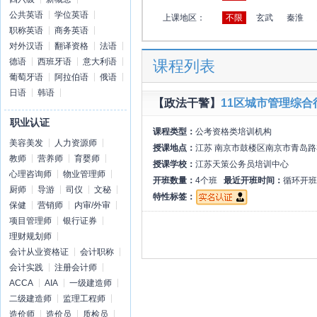
公共英语
学位英语
上课地区：
不限
玄武
秦淮
职称英语
商务英语
对外汉语
翻译资格
法语
德语
西班牙语
意大利语
课程列表
葡萄牙语
阿拉伯语
俄语
日语
韩语
【政法干警】
11区城市管理综
职业认证
课程类型：
公考资格类培训机构
美容美发
人力资源师
授课地点：
江苏 南京市鼓楼区南京市青岛路
教师
营养师
育婴师
授课学校：
江苏天策公务员培训中心
心理咨询师
物业管理师
开班数量：
4个班
最近开班时间：
循环开班
厨师
导游
司仪
文秘
特性标签：
保健
营销师
内审/外审
项目管理师
银行证券
理财规划师
会计从业资格证
会计职称
会计实践
注册会计师
ACCA
AIA
一级建造师
二级建造师
监理工程师
造价师
造价员
质检员