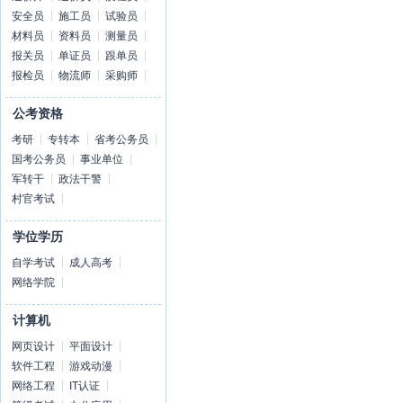
安全员
施工员
试验员
材料员
资料员
测量员
报关员
单证员
跟单员
报检员
物流师
采购师
公考资格
考研
专转本
省考公务员
国考公务员
事业单位
军转干
政法干警
村官考试
学位学历
自学考试
成人高考
网络学院
计算机
网页设计
平面设计
软件工程
游戏动漫
网络工程
IT认证