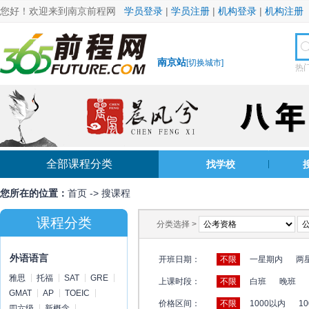
您好！欢迎来到南京前程网
学员登录
|
学员注册
|
机构登录
|
机构注册
南京站
[
切换城市
]
热
全部课程分类
找学校
您所在的位置：
首页
->
搜课程
课程分类
分类选择 >
外语语言
开班日期：
不限
一星期内
两
雅思
托福
SAT
GRE
上课时段：
不限
白班
晚班
GMAT
AP
TOEIC
价格区间：
不限
1000以内
10
四六级
新概念