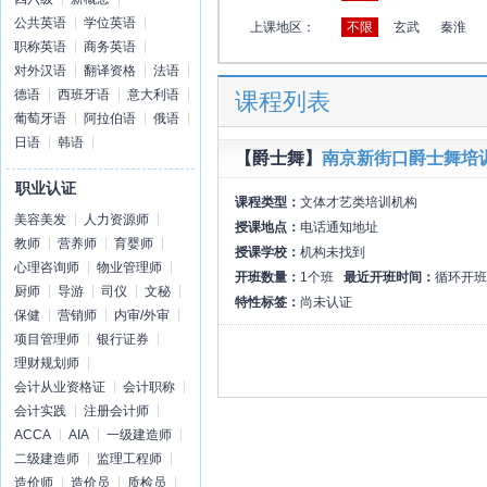
公共英语
学位英语
上课地区：
不限
玄武
秦淮
职称英语
商务英语
对外汉语
翻译资格
法语
德语
西班牙语
意大利语
课程列表
葡萄牙语
阿拉伯语
俄语
日语
韩语
【爵士舞】
南京新街口爵士舞培
职业认证
课程类型：
文体才艺类培训机构
美容美发
人力资源师
授课地点：
电话通知地址
教师
营养师
育婴师
授课学校：
机构未找到
心理咨询师
物业管理师
开班数量：
1个班
最近开班时间：
循环开班
厨师
导游
司仪
文秘
特性标签：
尚未认证
保健
营销师
内审/外审
项目管理师
银行证券
理财规划师
会计从业资格证
会计职称
会计实践
注册会计师
ACCA
AIA
一级建造师
二级建造师
监理工程师
造价师
造价员
质检员