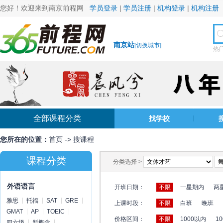
您好！欢迎来到南京前程网
学员登录
|
学员注册
|
机构登录
|
机构注册
南京站
[
切换城市
]
热
全部课程分类
找学校
您所在的位置：
首页
->
搜课程
课程分类
分类选择 >
外语语言
开班日期：
不限
一星期内
两
雅思
托福
SAT
GRE
上课时段：
不限
白班
晚班
GMAT
AP
TOEIC
价格区间：
不限
1000以内
10
四六级
新概念