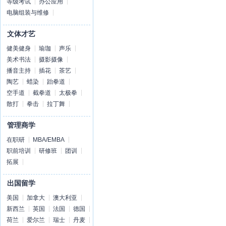
等级考试
办公应用
电脑组装与维修
文体才艺
健美健身
瑜珈
声乐
美术书法
摄影摄像
播音主持
插花
茶艺
陶艺
蜡染
跆拳道
空手道
截拳道
太极拳
散打
拳击
拉丁舞
管理商学
在职研
MBA/EMBA
职前培训
研修班
团训
拓展
出国留学
美国
加拿大
澳大利亚
新西兰
英国
法国
德国
荷兰
爱尔兰
瑞士
丹麦