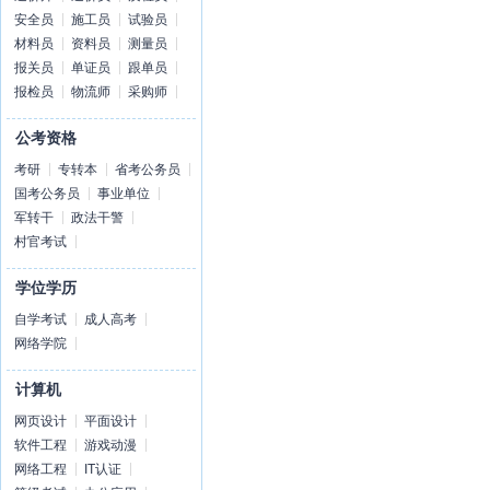
安全员
施工员
试验员
材料员
资料员
测量员
报关员
单证员
跟单员
报检员
物流师
采购师
公考资格
考研
专转本
省考公务员
国考公务员
事业单位
军转干
政法干警
村官考试
学位学历
自学考试
成人高考
网络学院
计算机
网页设计
平面设计
软件工程
游戏动漫
网络工程
IT认证