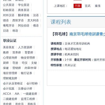
公共英语
学位英语
上课地区：
不限
玄武
秦淮
职称英语
商务英语
对外汉语
翻译资格
法语
德语
西班牙语
意大利语
课程列表
葡萄牙语
阿拉伯语
俄语
日语
韩语
【羽毛球】
南京羽毛球培训课青
职业认证
课程类型：
文体才艺类培训机构
美容美发
人力资源师
授课地点：
电话通知地址
教师
营养师
育婴师
授课学校：
机构未找到
心理咨询师
物业管理师
开班数量：
1个班
最近开班时间：
循环开班
厨师
导游
司仪
文秘
特性标签：
尚未认证
保健
营销师
内审/外审
项目管理师
银行证券
理财规划师
会计从业资格证
会计职称
会计实践
注册会计师
ACCA
AIA
一级建造师
二级建造师
监理工程师
造价师
造价员
质检员