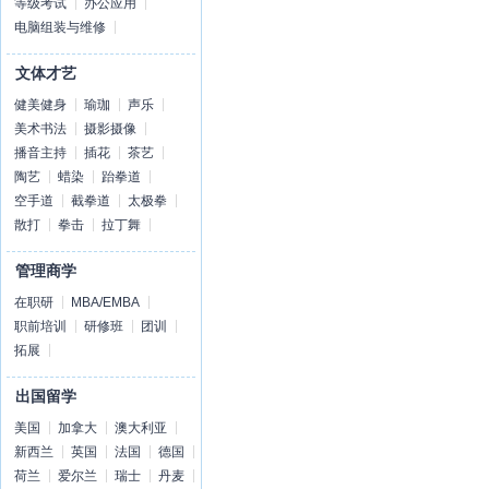
等级考试
办公应用
电脑组装与维修
文体才艺
健美健身
瑜珈
声乐
美术书法
摄影摄像
播音主持
插花
茶艺
陶艺
蜡染
跆拳道
空手道
截拳道
太极拳
散打
拳击
拉丁舞
管理商学
在职研
MBA/EMBA
职前培训
研修班
团训
拓展
出国留学
美国
加拿大
澳大利亚
新西兰
英国
法国
德国
荷兰
爱尔兰
瑞士
丹麦