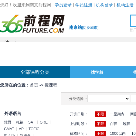
您好！欢迎来到南京前程网
学员登录
|
学员注册
|
机构登录
|
机构注册
南京站
[
切换城市
]
热
全部课程分类
找学校
您所在的位置：
首页
->
搜课程
课程分类
分类选择 >
外语语言
开班日期：
不限
一星期内
两
雅思
托福
SAT
GRE
上课时段：
不限
白班
晚班
GMAT
AP
TOEIC
价格区间：
不限
1000以内
10
四六级
新概念