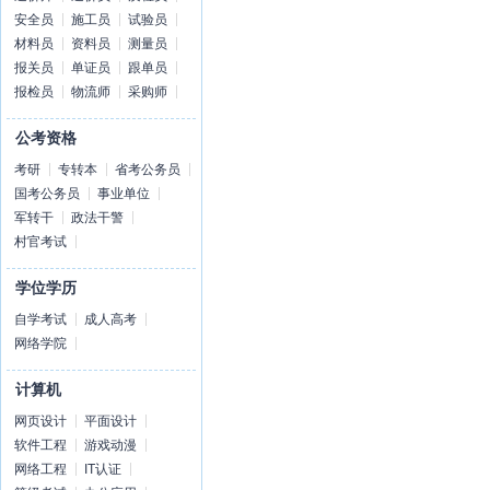
安全员
施工员
试验员
材料员
资料员
测量员
报关员
单证员
跟单员
报检员
物流师
采购师
公考资格
考研
专转本
省考公务员
国考公务员
事业单位
军转干
政法干警
村官考试
学位学历
自学考试
成人高考
网络学院
计算机
网页设计
平面设计
软件工程
游戏动漫
网络工程
IT认证