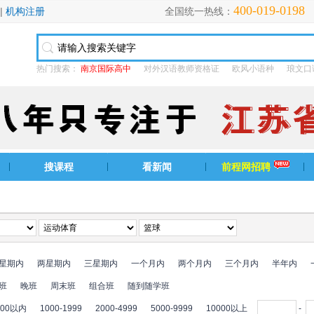
400-019-0198
|
机构注册
全国统一热线：
热门搜索：
南京国际高中
对外汉语教师资格证
欧风小语种
琅文口
搜课程
看新闻
前程网招聘
星期内
两星期内
三星期内
一个月内
两个月内
三个月内
半年内
班
晚班
周末班
组合班
随到随学班
000以内
1000-1999
2000-4999
5000-9999
10000以上
-