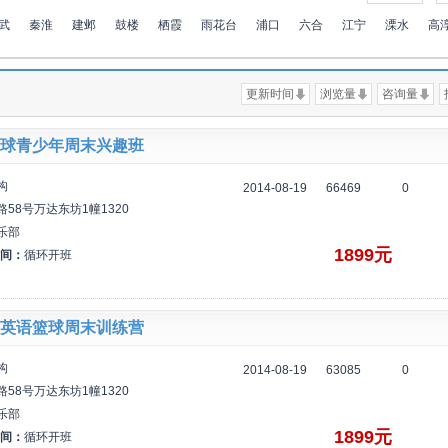
武
秦淮
建邺
鼓楼
栖霞
雨花台
浦口
六合
江宁
溧水
高
更新时间
浏览量
咨询量
球青少年周末兴趣班
构
2014-08-19
66469
0
58号万达东坊1幢1320
乐部
1899元
间：
循环开班
英语篮球周末训练营
构
2014-08-19
63085
0
58号万达东坊1幢1320
乐部
1899元
间：
循环开班