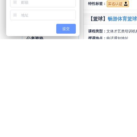
特性标签：
安全员
施工员
试验员
材料员
资料员
测量员
【篮球】
畅游体育篮球
报关员
单证员
跟单员
报检员
物流师
采购师
提交
课程类型：
文体才艺类培训机
授课地点：
电话通知地址
公考资格
授课学校：
机构未找到
考研
专转本
省考公务员
开班数量：
1个班
最近开班时
国考公务员
事业单位
特性标签：
尚未认证
军转干
政法干警
村官考试
【篮球】
畅游体育篮球
学位学历
课程类型：
文体才艺类培训机
自学考试
成人高考
授课地点：
电话通知地址
网络学院
授课学校：
机构未找到
开班数量：
1个班
最近开班时
计算机
特性标签：
尚未认证
网页设计
平面设计
软件工程
游戏动漫
网络工程
IT认证