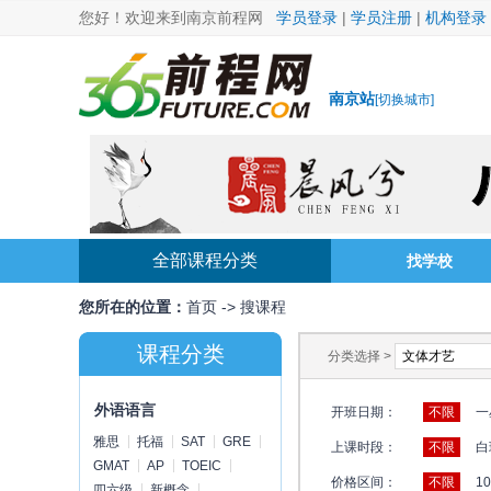
您好！欢迎来到南京前程网
学员登录
|
学员注册
|
机构登录
南京站
[
切换城市
]
全部课程分类
找学校
您所在的位置：
首页
->
搜课程
课程分类
分类选择 >
外语语言
开班日期：
不限
一
雅思
托福
SAT
GRE
上课时段：
不限
白
GMAT
AP
TOEIC
价格区间：
不限
1
四六级
新概念