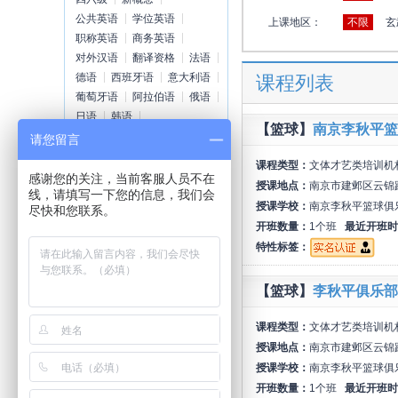
公共英语
学位英语
上课地区：
不限
玄
职称英语
商务英语
对外汉语
翻译资格
法语
德语
西班牙语
意大利语
课程列表
葡萄牙语
阿拉伯语
俄语
日语
韩语
【篮球】
南京李秋平篮
请您留言
职业认证
课程类型：
文体才艺类培训机
感谢您的关注，当前客服人员不在
美容美发
人力资源师
授课地点：
南京市建邺区云锦路
线，请填写一下您的信息，我们会
教师
营养师
育婴师
授课学校：
南京李秋平篮球俱
尽快和您联系。
心理咨询师
物业管理师
开班数量：
1个班
最近开班时
厨师
导游
司仪
文秘
特性标签：
保健
营销师
内审/外审
项目管理师
银行证券
【篮球】
李秋平俱乐部
理财规划师
会计从业资格证
会计职称
课程类型：
文体才艺类培训机
会计实践
注册会计师
授课地点：
南京市建邺区云锦路
ACCA
AIA
一级建造师
授课学校：
南京李秋平篮球俱
二级建造师
监理工程师
开班数量：
1个班
最近开班时
造价师
造价员
质检员