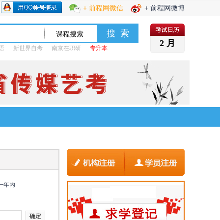
+ 前程网微信
+ 前程网微博
2 月
语
新世界自考
南京在职研
专升本
一年内