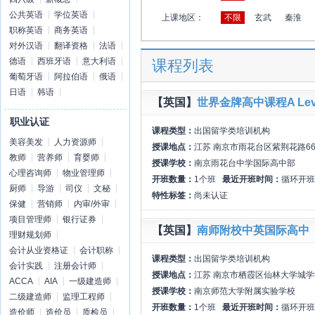
公共英语
学位英语
上课地区：
不限
玄武
秦淮
职称英语
商务英语
对外汉语
翻译资格
法语
德语
西班牙语
意大利语
课程列表
葡萄牙语
阿拉伯语
俄语
日语
韩语
【英国】
世界金牌高中课程A Lev
职业认证
课程类型：
出国留学类培训机构
美容美发
人力资源师
授课地点：
江苏 南京市雨花台区紫荆花路6
教师
营养师
育婴师
授课学校：
南京雨花台中学国际高中部
心理咨询师
物业管理师
开班数量：
1个班
最近开班时间：
循环开班
厨师
导游
司仪
文秘
特性标签：
尚未认证
保健
营销师
内审/外审
项目管理师
银行证券
【英国】
南师附校中英国际高中
理财规划师
会计从业资格证
会计职称
课程类型：
出国留学类培训机构
会计实践
注册会计师
授课地点：
江苏 南京市栖霞区仙林大学城学
ACCA
AIA
一级建造师
授课学校：
南京师范大学附属实验学校
二级建造师
监理工程师
开班数量：
1个班
最近开班时间：
循环开班
造价师
造价员
质检员