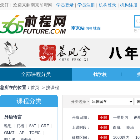
您好！欢迎来到南京前程网
学员登录
|
学员注册
|
机构登录
|
机构注册
南京站
[
切换城市
]
热
全部课程分类
找学校
您所在的位置：
首页
->
搜课程
课程分类
分类选择 >
外语语言
开班日期：
不限
一星期内
两
雅思
托福
SAT
GRE
上课时段：
不限
白班
晚班
GMAT
AP
TOEIC
价格区间：
不限
1000以内
10
四六级
新概念