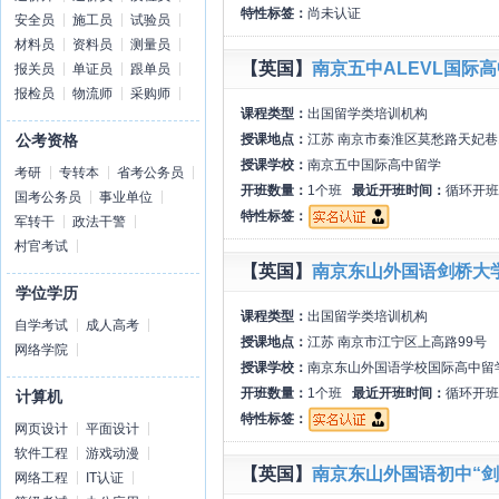
特性标签：
尚未认证
安全员
施工员
试验员
材料员
资料员
测量员
【英国】
南京五中ALEVL国际
报关员
单证员
跟单员
报检员
物流师
采购师
课程类型：
出国留学类培训机构
授课地点：
江苏 南京市秦淮区莫愁路天妃巷1
公考资格
授课学校：
南京五中国际高中留学
考研
专转本
省考公务员
开班数量：
1个班
最近开班时间：
循环开班
国考公务员
事业单位
特性标签：
军转干
政法干警
村官考试
【英国】
南京东山外国语剑桥大学A
学位学历
课程类型：
出国留学类培训机构
自学考试
成人高考
授课地点：
江苏 南京市江宁区上高路99号
网络学院
授课学校：
南京东山外国语学校国际高中留
开班数量：
1个班
最近开班时间：
循环开班
计算机
特性标签：
网页设计
平面设计
软件工程
游戏动漫
【英国】
南京东山外国语初中“剑
网络工程
IT认证