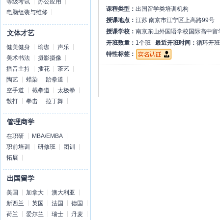
等级考试
办公应用
课程类型：
出国留学类培训机构
电脑组装与维修
授课地点：
江苏 南京市江宁区上高路99号
授课学校：
南京东山外国语学校国际高中留
文体才艺
开班数量：
1个班
最近开班时间：
循环开班
健美健身
瑜珈
声乐
特性标签：
美术书法
摄影摄像
播音主持
插花
茶艺
陶艺
蜡染
跆拳道
空手道
截拳道
太极拳
散打
拳击
拉丁舞
管理商学
在职研
MBA/EMBA
职前培训
研修班
团训
拓展
出国留学
美国
加拿大
澳大利亚
新西兰
英国
法国
德国
荷兰
爱尔兰
瑞士
丹麦