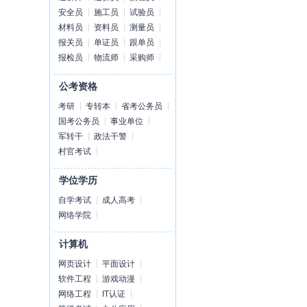
安全员
施工员
试验员
材料员
资料员
测量员
报关员
单证员
跟单员
报检员
物流师
采购师
公考资格
考研
专转本
省考公务员
国考公务员
事业单位
军转干
政法干警
村官考试
学位学历
自学考试
成人高考
网络学院
计算机
网页设计
平面设计
软件工程
游戏动漫
网络工程
IT认证