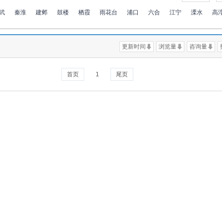
武
秦淮
建邺
鼓楼
栖霞
雨花台
浦口
六合
江宁
溧水
高
更新时间
浏览量
咨询量
首页
1
尾页