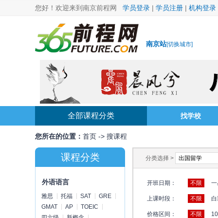
您好！欢迎来到南京前程网
学员登录
|
学员注册
|
机构登录
南京站
[
切换城市
]
全部课程分类
找学校
您所在的位置：
首页
->
搜课程
课程分类
分类选择 >
外语语言
开班日期：
不限
一
雅思
托福
SAT
GRE
上课时段：
不限
白
GMAT
AP
TOEIC
价格区间：
不限
1
四六级
新概念