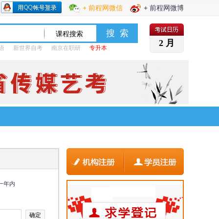
+ 前程网微信
+ 前程网微博
2 月
语
新世界自考
南京在职研
专升本
一年内