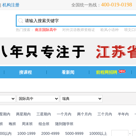
400-019-0198
|
机构注册
全国统一热线：
热门搜索：
南京国际高中
对外汉语教师资格证
欧风小语种
琅文口
搜课程
看新闻
前程网招聘
星期内
两星期内
三星期内
一个月内
两个月内
三个月内
半年内
班
晚班
周末班
组合班
随到随学班
000以内
1000-1999
2000-4999
5000-9999
10000以上
-