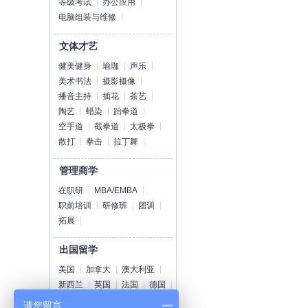
等级考试
办公应用
电脑组装与维修
文体才艺
健美健身
瑜珈
声乐
美术书法
摄影摄像
播音主持
插花
茶艺
陶艺
蜡染
跆拳道
空手道
截拳道
太极拳
散打
拳击
拉丁舞
管理商学
在职研
MBA/EMBA
职前培训
研修班
团训
拓展
出国留学
美国
加拿大
澳大利亚
新西兰
英国
法国
德国
荷兰
爱尔兰
瑞士
丹麦
请您留言