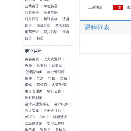
公共英语
学位英语
上课地区：
不限
玄
职称英语
商务英语
对外汉语
翻译资格
法语
德语
西班牙语
意大利语
课程列表
葡萄牙语
阿拉伯语
俄语
日语
韩语
职业认证
美容美发
人力资源师
教师
营养师
育婴师
心理咨询师
物业管理师
厨师
导游
司仪
文秘
保健
营销师
内审/外审
项目管理师
银行证券
理财规划师
会计从业资格证
会计职称
会计实践
注册会计师
ACCA
AIA
一级建造师
二级建造师
监理工程师
造价师
造价员
质检员