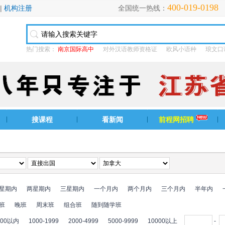
400-019-0198
|
机构注册
全国统一热线：
热门搜索：
南京国际高中
对外汉语教师资格证
欧风小语种
琅文口
搜课程
看新闻
前程网招聘
星期内
两星期内
三星期内
一个月内
两个月内
三个月内
半年内
班
晚班
周末班
组合班
随到随学班
000以内
1000-1999
2000-4999
5000-9999
10000以上
-