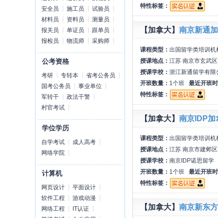
特性标签：
安全员
施工员
试验员
材料员
资料员
测量员
【加拿大】
南京新通加
报关员
单证员
跟单员
报检员
物流师
采购师
课程类型：
出国留学类培训机
授课地点：
江苏 南京市玄武区
公考资格
授课学校：
浙江新通留学有限
考研
专转本
省考公务员
开班数量：
1个班
最近开班时
国考公务员
事业单位
特性标签：
军转干
政法干警
村官考试
【加拿大】
南京IDP
学位学历
课程类型：
出国留学类培训机
自学考试
成人高考
授课地点：
江苏 南京市建邺区
网络学院
授课学校：
南京IDP诺思留学
开班数量：
1个班
最近开班时
计算机
特性标签：
网页设计
平面设计
软件工程
游戏动漫
【加拿大】
南京新东方
网络工程
IT认证