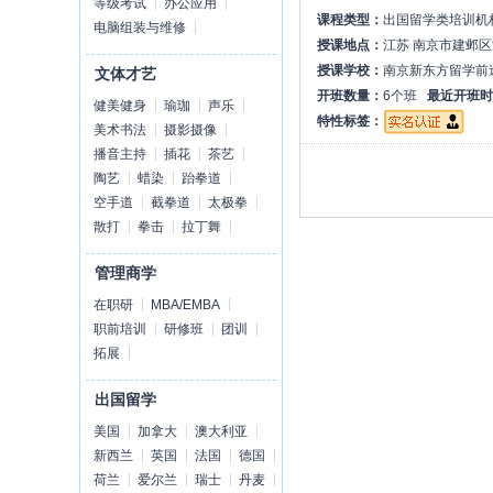
等级考试
办公应用
课程类型：
出国留学类培训机
电脑组装与维修
授课地点：
江苏 南京市建邺区
授课学校：
南京新东方留学前
文体才艺
开班数量：
6个班
最近开班时
健美健身
瑜珈
声乐
特性标签：
美术书法
摄影摄像
播音主持
插花
茶艺
陶艺
蜡染
跆拳道
空手道
截拳道
太极拳
散打
拳击
拉丁舞
管理商学
在职研
MBA/EMBA
职前培训
研修班
团训
拓展
出国留学
美国
加拿大
澳大利亚
新西兰
英国
法国
德国
荷兰
爱尔兰
瑞士
丹麦