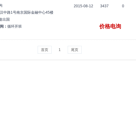
构
2015-08-12
3437
0
汉中路1号南京国际金融中心45楼
途出国
价格电询
间：
循环开班
首页
1
尾页