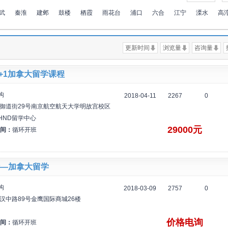
武
秦淮
建邺
鼓楼
栖霞
雨花台
浦口
六合
江宁
溧水
高
更新时间
浏览量
咨询量
3+1加拿大留学课程
构
2018-04-11
2267
0
区御道街29号南京航空航天大学明故宫校区
HND留学中心
29000元
间：
循环开班
—加拿大留学
构
2018-03-09
2757
0
汉中路89号金鹰国际商城26楼
价格电询
间：
循环开班