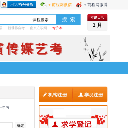
+ 前程网微信
+ 前程网微博
2 月
语
新世界自考
南京在职研
专升本
一年内