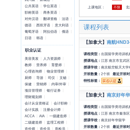
公共英语
学位英语
上课地区：
不限
玄
职称英语
商务英语
对外汉语
翻译资格
法语
德语
西班牙语
意大利语
课程列表
葡萄牙语
阿拉伯语
俄语
日语
韩语
【加拿大】
南航HND
职业认证
课程类型：
出国留学类培训机
美容美发
人力资源师
授课地点：
江苏 南京市玄武
教师
营养师
育婴师
授课学校：
南京航空航天大学
心理咨询师
物业管理师
开班数量：
2个班
最近开班时
厨师
导游
司仪
文秘
特性标签：
保健
营销师
内审/外审
项目管理师
银行证券
【加拿大】
南京好年华
理财规划师
会计从业资格证
会计职称
课程类型：
出国留学类培训机
会计实践
注册会计师
授课地点：
江苏 南京市秦淮区
ACCA
AIA
一级建造师
授课学校：
南京好年华留学
二级建造师
监理工程师
开班数量：
2个班
最近开班时
造价师
造价员
质检员