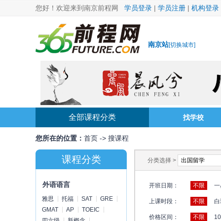
您好！欢迎来到南京前程网
学员登录
|
学员注册
|
机构登录
南京站
[
切换城市
]
全部课程分类
找学校
您所在的位置：
首页
->
搜课程
课程分类
分类选择 >
外语语言
开班日期：
不限
一
雅思
托福
SAT
GRE
上课时段：
不限
白
GMAT
AP
TOEIC
价格区间：
不限
1
四六级
新概念