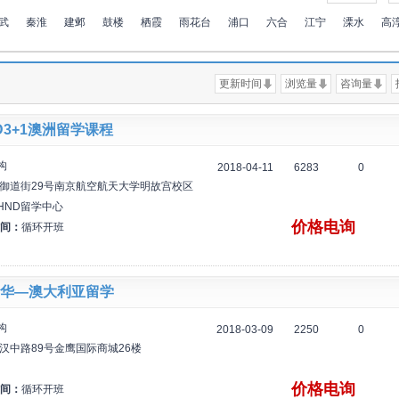
武
秦淮
建邺
鼓楼
栖霞
雨花台
浦口
六合
江宁
溧水
高
更新时间
浏览量
咨询量
D3+1澳洲留学课程
构
2018-04-11
6283
0
区御道街29号南京航空航天大学明故宫校区
HND留学中心
价格电询
间：
循环开班
华—澳大利亚留学
构
2018-03-09
2250
0
汉中路89号金鹰国际商城26楼
价格电询
间：
循环开班