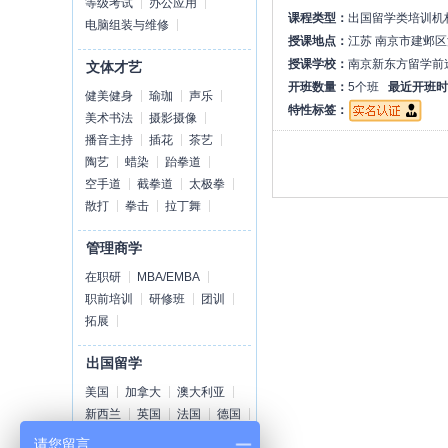
等级考试
办公应用
课程类型：
出国留学类培训机
电脑组装与维修
授课地点：
江苏 南京市建邺区
授课学校：
南京新东方留学前
文体才艺
开班数量：
5个班
最近开班时
健美健身
瑜珈
声乐
特性标签：
美术书法
摄影摄像
播音主持
插花
茶艺
陶艺
蜡染
跆拳道
空手道
截拳道
太极拳
散打
拳击
拉丁舞
管理商学
在职研
MBA/EMBA
职前培训
研修班
团训
拓展
出国留学
美国
加拿大
澳大利亚
新西兰
英国
法国
德国
荷兰
爱尔兰
瑞士
丹麦
请您留言