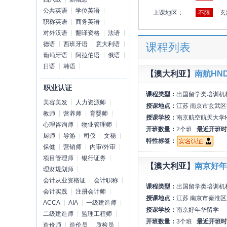
公共英语
学位英语
上课地区：
不限
玄
职称英语
商务英语
对外汉语
翻译资格
法语
德语
西班牙语
意大利语
课程列表
葡萄牙语
阿拉伯语
俄语
日语
韩语
【澳大利亚】
南航HN
职业认证
课程类型：
出国留学类培训机
美容美发
人力资源师
授课地点：
江苏 南京市玄武
教师
营养师
育婴师
授课学校：
南京航空航天大学
心理咨询师
物业管理师
开班数量：
2个班
最近开班时
厨师
导游
司仪
文秘
特性标签：
保健
营销师
内审/外审
项目管理师
银行证券
【澳大利亚】
南京好年
理财规划师
会计从业资格证
会计职称
课程类型：
出国留学类培训机
会计实践
注册会计师
授课地点：
江苏 南京市秦淮区
ACCA
AIA
一级建造师
授课学校：
南京好年华留学
二级建造师
监理工程师
开班数量：
3个班
最近开班时
造价师
造价员
质检员