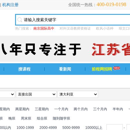
400-019-0198
|
机构注册
全国统一热线：
热门搜索：
南京国际高中
对外汉语教师资格证
欧风小语种
琅文口
搜课程
看新闻
前程网招聘
星期内
两星期内
三星期内
一个月内
两个月内
三个月内
半年内
班
晚班
周末班
组合班
随到随学班
000以内
1000-1999
2000-4999
5000-9999
10000以上
-