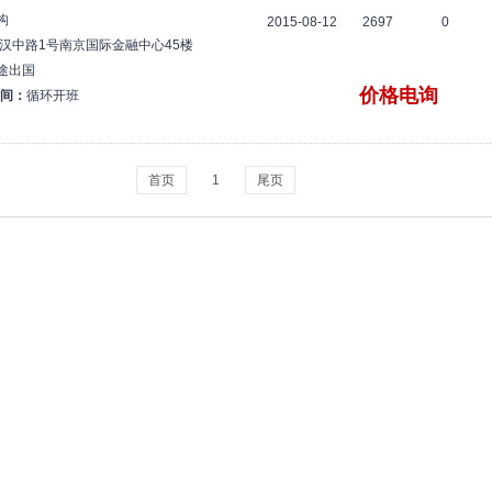
构
2015-08-12
2697
0
汉中路1号南京国际金融中心45楼
途出国
价格电询
间：
循环开班
首页
1
尾页