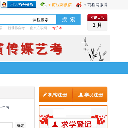
+ 前程网微信
+ 前程网微博
2 月
语
新世界自考
南京在职研
专升本
一年内