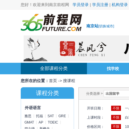
您好！欢迎来到南京前程网
学员登录
|
学员注册
|
机构登录
南京站
[
切换城市
]
全部课程分类
找学校
您所在的位置：
首页
->
搜课程
课程分类
分类选择 >
外语语言
开班日期：
不限
一
雅思
托福
SAT
GRE
上课时段：
不限
白
GMAT
AP
TOEIC
价格区间：
不限
1
四六级
新概念