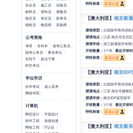
特性标签：
安全员
施工员
试验员
材料员
资料员
测量员
【澳大利亚】
南京新通
报关员
单证员
跟单员
报检员
物流师
采购师
课程类型：
出国留学类培训机
授课地点：
江苏 南京市玄武区
公考资格
授课学校：
浙江新通留学有限
考研
专转本
省考公务员
开班数量：
1个班
最近开班时
国考公务员
事业单位
特性标签：
军转干
政法干警
村官考试
【澳大利亚】
南京ID
学位学历
课程类型：
出国留学类培训机
自学考试
成人高考
授课地点：
江苏 南京市建邺区
网络学院
授课学校：
南京IDP诺思留学
开班数量：
1个班
最近开班时
计算机
特性标签：
网页设计
平面设计
软件工程
游戏动漫
【澳大利亚】
南京新东
网络工程
IT认证