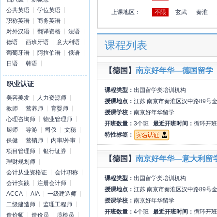
公共英语
学位英语
上课地区：
不限
玄武
秦淮
职称英语
商务英语
对外汉语
翻译资格
法语
德语
西班牙语
意大利语
课程列表
葡萄牙语
阿拉伯语
俄语
日语
韩语
【德国】
南京好年华—德国留学
职业认证
课程类型：
出国留学类培训机构
美容美发
人力资源师
授课地点：
江苏 南京市秦淮区汉中路89号
教师
营养师
育婴师
授课学校：
南京好年华留学
心理咨询师
物业管理师
开班数量：
3个班
最近开班时间：
循环开班
厨师
导游
司仪
文秘
特性标签：
保健
营销师
内审/外审
项目管理师
银行证券
【德国】
南京好年华—意大利留
理财规划师
会计从业资格证
会计职称
课程类型：
出国留学类培训机构
会计实践
注册会计师
授课地点：
江苏 南京市秦淮区汉中路89号
ACCA
AIA
一级建造师
授课学校：
南京好年华留学
二级建造师
监理工程师
开班数量：
4个班
最近开班时间：
循环开班
造价师
造价员
质检员