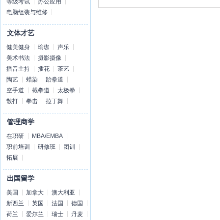
等级考试
办公应用
电脑组装与维修
文体才艺
健美健身
瑜珈
声乐
美术书法
摄影摄像
播音主持
插花
茶艺
陶艺
蜡染
跆拳道
空手道
截拳道
太极拳
散打
拳击
拉丁舞
管理商学
在职研
MBA/EMBA
职前培训
研修班
团训
拓展
出国留学
美国
加拿大
澳大利亚
新西兰
英国
法国
德国
荷兰
爱尔兰
瑞士
丹麦