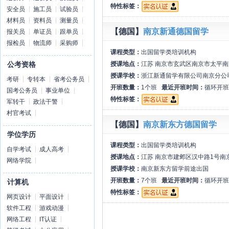
特性标签：
安全员
施工员
试验员
材料员
资料员
测量员
【德国】
南京新通德国留学
报关员
单证员
跟单员
报检员
物流师
采购师
课程类型：
出国留学类培训机构
授课地点：
江苏 南京市玄武区南京市太平南
公考资格
授课学校：
浙江新通留学有限公司南京分公
考研
专转本
省考公务员
开班数量：
1个班
最近开班时间：
循环开班
国考公务员
事业单位
特性标签：
军转干
政法干警
村官考试
【德国】
南京新东方德国留学
学位学历
课程类型：
出国留学类培训机构
自学考试
成人高考
授课地点：
江苏 南京市建邺区汉中路1号南
网络学院
授课学校：
南京新东方留学前途出国
开班数量：
7个班
最近开班时间：
循环开班
计算机
特性标签：
网页设计
平面设计
软件工程
游戏动漫
网络工程
IT认证