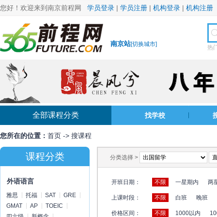
您好！欢迎来到南京前程网
学员登录
|
学员注册
|
机构登录
|
机构注册
南京站
[
切换城市
]
热
全部课程分类
找学校
您所在的位置：
首页
->
搜课程
课程分类
分类选择 >
外语语言
开班日期：
不限
一星期内
两
雅思
托福
SAT
GRE
上课时段：
不限
白班
晚班
GMAT
AP
TOEIC
价格区间：
不限
1000以内
10
四六级
新概念