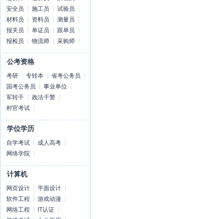
安全员
施工员
试验员
材料员
资料员
测量员
报关员
单证员
跟单员
报检员
物流师
采购师
公考资格
考研
专转本
省考公务员
国考公务员
事业单位
军转干
政法干警
村官考试
学位学历
自学考试
成人高考
网络学院
计算机
网页设计
平面设计
软件工程
游戏动漫
网络工程
IT认证