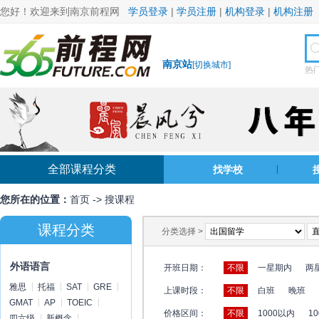
您好！欢迎来到南京前程网
学员登录
|
学员注册
|
机构登录
|
机构注册
南京站
[
切换城市
]
热
全部课程分类
找学校
您所在的位置：
首页
->
搜课程
课程分类
分类选择 >
外语语言
开班日期：
不限
一星期内
两
雅思
托福
SAT
GRE
上课时段：
不限
白班
晚班
GMAT
AP
TOEIC
价格区间：
不限
1000以内
10
四六级
新概念