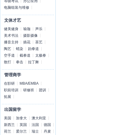
等级考试
办公应用
电脑组装与维修
文体才艺
健美健身
瑜珈
声乐
美术书法
摄影摄像
播音主持
插花
茶艺
陶艺
蜡染
跆拳道
空手道
截拳道
太极拳
散打
拳击
拉丁舞
管理商学
在职研
MBA/EMBA
职前培训
研修班
团训
拓展
出国留学
美国
加拿大
澳大利亚
新西兰
英国
法国
德国
荷兰
爱尔兰
瑞士
丹麦