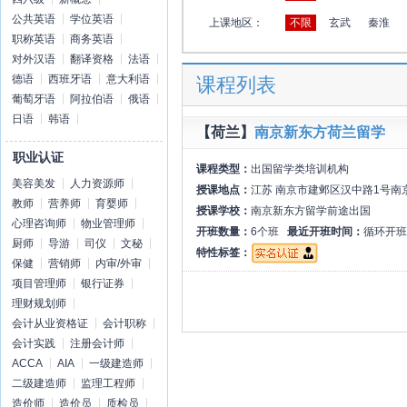
公共英语
学位英语
上课地区：
不限
玄武
秦淮
职称英语
商务英语
对外汉语
翻译资格
法语
德语
西班牙语
意大利语
课程列表
葡萄牙语
阿拉伯语
俄语
日语
韩语
【荷兰】
南京新东方荷兰留学
职业认证
课程类型：
出国留学类培训机构
美容美发
人力资源师
授课地点：
江苏 南京市建邺区汉中路1号南
教师
营养师
育婴师
授课学校：
南京新东方留学前途出国
心理咨询师
物业管理师
开班数量：
6个班
最近开班时间：
循环开班
厨师
导游
司仪
文秘
特性标签：
保健
营销师
内审/外审
项目管理师
银行证券
理财规划师
会计从业资格证
会计职称
会计实践
注册会计师
ACCA
AIA
一级建造师
二级建造师
监理工程师
造价师
造价员
质检员