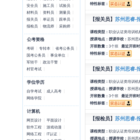
特性标签：
安全员
施工员
试验员
材料员
资料员
测量员
【报关员】
苏州思睿-报
报关员
单证员
跟单员
报检员
物流师
采购师
课程类型：
职业认证类培训机
授课地点：
授课学校：
苏州思
公考资格
开班数量：
3个班
最近开班时
考研
专转本
省考公务员
特性标签：
国考公务员
事业单位
军转干
政法干警
【报关员】
苏州思睿-
村官考试
课程类型：
职业认证类培训机
学位学历
授课地点：
授课学校：
苏州思
自学考试
成人高考
开班数量：
3个班
最近开班时
网络学院
特性标签：
计算机
【报检员】
苏州思睿-
网页设计
平面设计
软件工程
游戏动漫
课程类型：
职业认证类培训机
网络工程
IT认证
授课地点：
授课学校：
苏州思