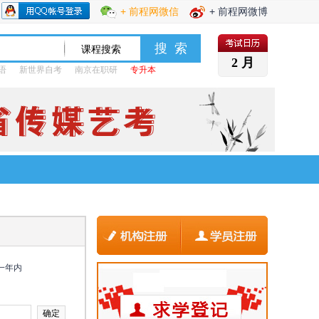
+ 前程网微信
+ 前程网微博
2 月
语
新世界自考
南京在职研
专升本
一年内