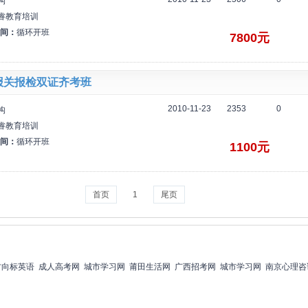
构
睿教育培训
间：
循环开班
7800元
报关报检双证齐考班
2010-11-23
2353
0
构
睿教育培训
间：
循环开班
1100元
首页
1
尾页
方向标英语
成人高考网
城市学习网
莆田生活网
广西招考网
城市学习网
南京心理咨