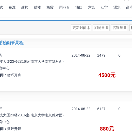
武
秦淮
建邺
鼓楼
栖霞
雨花台
浦口
六合
江宁
溧水
高
更新时间
浏览量
咨询量
能操作课程
构
2014-08-22
2479
0
技大厦23楼2316室(南京大学南京斜对面)
育中心
4500元
间：
循环开班
构
2014-08-22
6127
0
技大厦23楼2316室(南京大学南京斜对面)
育中心
880元
间：
循环开班