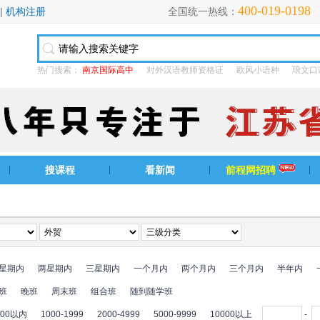
400-019-0198
|
机构注册
全国统一热线：
热门搜索：
南京国际高中
对外汉语教师资格证
欧风小语种
琅文口
搜课程
看新闻
前程网招聘
星期内
两星期内
三星期内
一个月内
两个月内
三个月内
半年内
班
晚班
周末班
组合班
随到随学班
000以内
1000-1999
2000-4999
5000-9999
10000以上
-