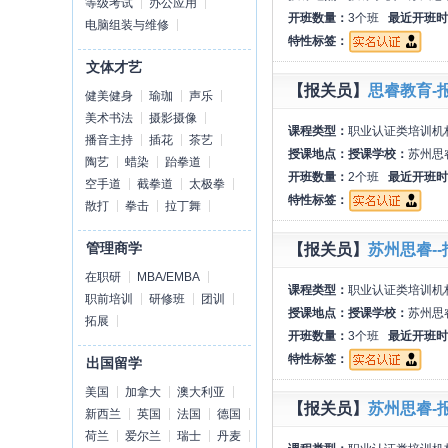
等级考试
办公应用
开班数量：
3个班
最近开班时
电脑组装与维修
特性标签：
文体才艺
【报关员】
思睿教育-
健美健身
瑜珈
声乐
美术书法
摄影摄像
课程类型：
职业认证类培训机
播音主持
插花
茶艺
授课地点：
授课学校：
苏州思
陶艺
蜡染
跆拳道
开班数量：
2个班
最近开班时
空手道
截拳道
太极拳
特性标签：
散打
拳击
拉丁舞
管理商学
【报关员】
苏州思睿-
在职研
MBA/EMBA
课程类型：
职业认证类培训机
职前培训
研修班
团训
授课地点：
授课学校：
苏州思
拓展
开班数量：
3个班
最近开班时
特性标签：
出国留学
美国
加拿大
澳大利亚
【报关员】
苏州思睿-
新西兰
英国
法国
德国
荷兰
爱尔兰
瑞士
丹麦