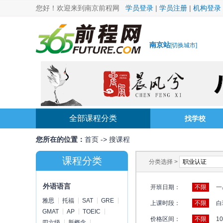
您好！欢迎来到南京前程网
学员登录
|
学员注册
|
机构登录
南京站
[
切换城市
]
全部课程分类
找学校
您所在的位置：
首页
->
搜课程
课程分类
分类选择 >
外语语言
开班日期：
不限
一
雅思
托福
SAT
GRE
上课时段：
不限
白
GMAT
AP
TOEIC
价格区间：
不限
1
四六级
新概念