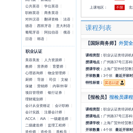
公共英语
学位英语
上课地区：
不限
玄
职称英语
商务英语
对外汉语
翻译资格
法语
德语
西班牙语
意大利语
课程列表
葡萄牙语
阿拉伯语
俄语
日语
韩语
【国际商务师】
外贸全
职业认证
课程类型：
职业认证类培训机
美容美发
人力资源师
授课地点：
广州路37号江苏科
教师
营养师
育婴师
授课学校：
上海广贸外经贸教
心理咨询师
物业管理师
开班数量：
3个班
最近开班时
厨师
导游
司仪
文秘
特性标签：
保健
营销师
内审/外审
项目管理师
银行证券
【报检员】
报检员课程
理财规划师
会计从业资格证
会计职称
课程类型：
职业认证类培训机
会计实践
注册会计师
授课地点：
广州路37号江苏科
ACCA
AIA
一级建造师
授课学校：
上海广贸外经贸教
二级建造师
监理工程师
开班数量：
4个班
最近开班时
造价师
造价员
质检员