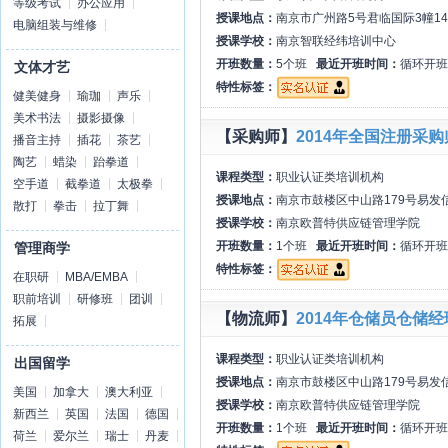
等级考试
办公应用
授课地点：
南京市广州路5号君临国际3幢14
电脑组装与维修
授课学校：
南京智联经纬培训中心
开班数量：
5个班
最近开班时间：
循环开班
文体才艺
特性标签：
健美健身
瑜珈
声乐
美术书法
摄影摄像
【采购师】
2014年全国注册采购
播音主持
插花
茶艺
陶艺
蜡染
跆拳道
课程类型：
职业认证类培训机构
空手道
截拳道
太极拳
授课地点：
南京市鼓楼区中山路179号易发
散打
拳击
拉丁舞
授课学校：
南京欧普特供应链管理学院
开班数量：
1个班
最近开班时间：
循环开班
管理商学
特性标签：
在职研
MBA/EMBA
职前培训
研修班
团训
【物流师】
2014年仓储员仓储
拓展
课程类型：
职业认证类培训机构
出国留学
授课地点：
南京市鼓楼区中山路179号易发
美国
加拿大
澳大利亚
授课学校：
南京欧普特供应链管理学院
新西兰
英国
法国
德国
开班数量：
1个班
最近开班时间：
循环开班
荷兰
爱尔兰
瑞士
丹麦