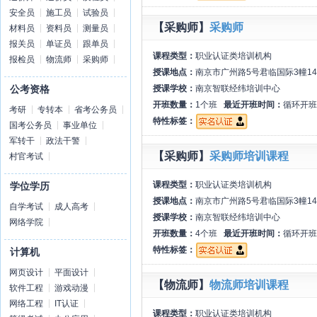
安全员
施工员
试验员
【采购师】
采购师
材料员
资料员
测量员
报关员
单证员
跟单员
课程类型：
职业认证类培训机构
报检员
物流师
采购师
授课地点：
南京市广州路5号君临国际3幢14
授课学校：
南京智联经纬培训中心
公考资格
开班数量：
1个班
最近开班时间：
循环开班
考研
专转本
省考公务员
特性标签：
国考公务员
事业单位
军转干
政法干警
【采购师】
采购师培训课程
村官考试
课程类型：
职业认证类培训机构
学位学历
授课地点：
南京市广州路5号君临国际3幢14
自学考试
成人高考
授课学校：
南京智联经纬培训中心
网络学院
开班数量：
4个班
最近开班时间：
循环开班
特性标签：
计算机
网页设计
平面设计
【物流师】
物流师培训课程
软件工程
游戏动漫
网络工程
IT认证
课程类型：
职业认证类培训机构