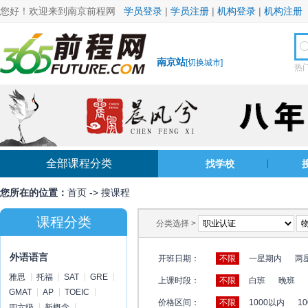
您好！欢迎来到南京前程网
学员登录
|
学员注册
|
机构登录
|
机构注册
南京站
[
切换城市
]
热
全部课程分类
找学校
您所在的位置：
首页
->
搜课程
课程分类
分类选择 >
外语语言
开班日期：
不限
一星期内
两
雅思
托福
SAT
GRE
上课时段：
不限
白班
晚班
GMAT
AP
TOEIC
价格区间：
不限
1000以内
10
四六级
新概念