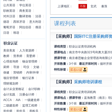
公共英语
学位英语
上课地区：
不限
玄武
秦淮
职称英语
商务英语
对外汉语
翻译资格
法语
德语
西班牙语
意大利语
课程列表
葡萄牙语
阿拉伯语
俄语
日语
韩语
【采购师】
国际ITC注册采购师
职业认证
课程类型：
职业认证类培训机构
美容美发
人力资源师
授课地点：
南京市中央路323号利奥大厦20
教师
营养师
育婴师
授课学校：
南京睿思敏企业管理咨询有限公
心理咨询师
物业管理师
开班数量：
3个班
最近开班时间：
循环开班
厨师
导游
司仪
文秘
特性标签：
保健
营销师
内审/外审
项目管理师
银行证券
【采购师】
采购师培训课程
理财规划师
会计从业资格证
会计职称
课程类型：
职业认证类培训机构
会计实践
注册会计师
授课地点：
授课学校：
蓝海教育（南京）培
ACCA
AIA
一级建造师
开班数量：
3个班
最近开班时间：
循环开班
二级建造师
监理工程师
特性标签：
造价师
造价员
质检员