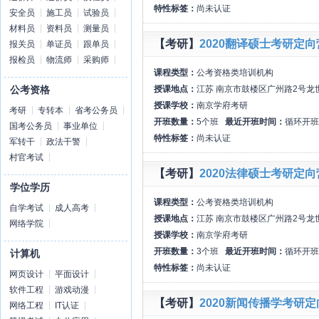
特性标签：
尚未认证
安全员
施工员
试验员
材料员
资料员
测量员
【考研】
2020翻译硕士考研定向
报关员
单证员
跟单员
报检员
物流师
采购师
课程类型：
公考资格类培训机构
授课地点：
江苏 南京市鼓楼区广州路2号龙
公考资格
授课学校：
南京学府考研
考研
专转本
省考公务员
开班数量：
5个班
最近开班时间：
循环开班
国考公务员
事业单位
特性标签：
尚未认证
军转干
政法干警
村官考试
【考研】
2020法律硕士考研定向
学位学历
课程类型：
公考资格类培训机构
自学考试
成人高考
授课地点：
江苏 南京市鼓楼区广州路2号龙
网络学院
授课学校：
南京学府考研
开班数量：
3个班
最近开班时间：
循环开班
计算机
特性标签：
尚未认证
网页设计
平面设计
软件工程
游戏动漫
【考研】
2020新闻传播学考研定
网络工程
IT认证