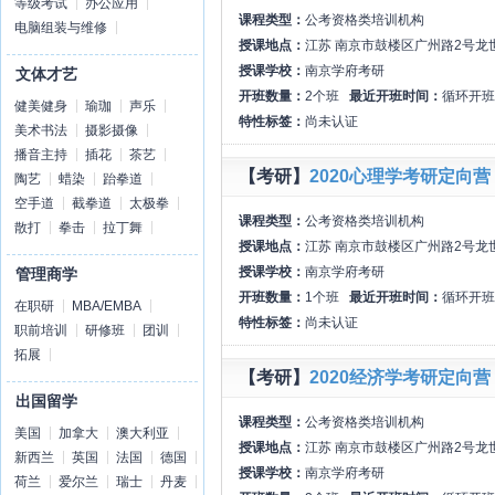
等级考试
办公应用
课程类型：
公考资格类培训机构
电脑组装与维修
授课地点：
江苏 南京市鼓楼区广州路2号龙
授课学校：
南京学府考研
文体才艺
开班数量：
2个班
最近开班时间：
循环开班
健美健身
瑜珈
声乐
特性标签：
尚未认证
美术书法
摄影摄像
播音主持
插花
茶艺
【考研】
2020心理学考研定向营
陶艺
蜡染
跆拳道
空手道
截拳道
太极拳
课程类型：
公考资格类培训机构
散打
拳击
拉丁舞
授课地点：
江苏 南京市鼓楼区广州路2号龙
授课学校：
南京学府考研
管理商学
开班数量：
1个班
最近开班时间：
循环开班
在职研
MBA/EMBA
特性标签：
尚未认证
职前培训
研修班
团训
拓展
【考研】
2020经济学考研定向营
出国留学
课程类型：
公考资格类培训机构
美国
加拿大
澳大利亚
授课地点：
江苏 南京市鼓楼区广州路2号龙
新西兰
英国
法国
德国
授课学校：
南京学府考研
荷兰
爱尔兰
瑞士
丹麦