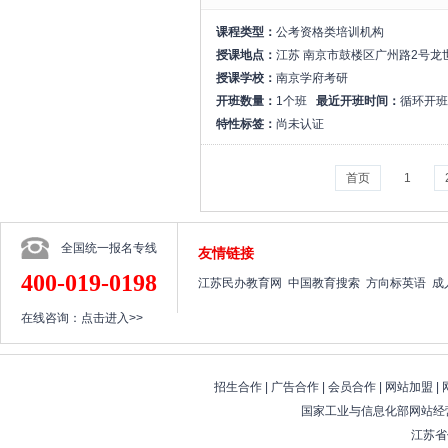
课程类型：
公考资格类培训机构
授课地点：
江苏 南京市鼓楼区广州路2号龙
授课学校：
南京学府考研
开班数量：
1个班
最近开班时间：
循环开班
特性标签：
尚未认证
首页
1
全国统一报名专线
友情链接
400-019-0198
江苏民办教育网
中国教育搜索
方向标英语
成
在线咨询：
点击进入>>
招生合作
|
广告合作
|
会员合作
|
网站加盟
|
国家工业与信息化部网站经营
江苏省