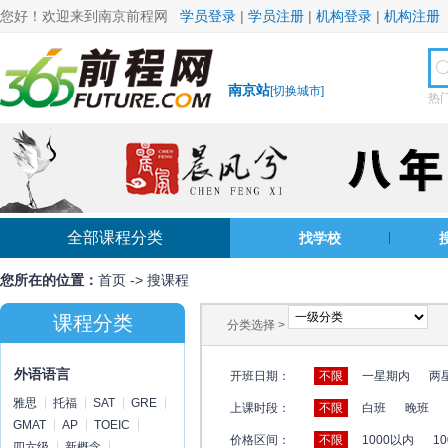
您好！欢迎来到南京前程网
学员登录
|
学员注册
|
机构登录
|
机构注册
南京站
[
切换城市
]
热
全部课程分类
找学校
您所在的位置：
首页
->
搜课程
课程分类
分类选择 >
外语语言
开班日期：
不限
一星期内
两
雅思
托福
SAT
GRE
上课时段：
不限
白班
晚班
GMAT
AP
TOEIC
价格区间：
不限
1000以内
10
四六级
新概念