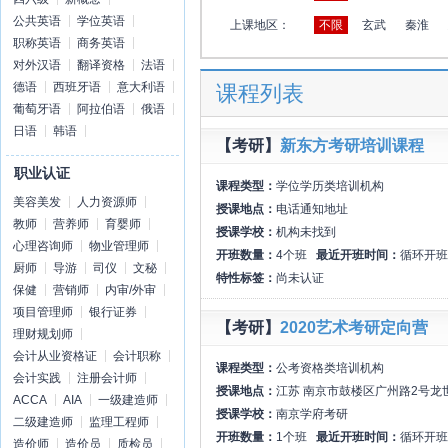
公共英语
学位英语
上课地区：
不限
玄武
秦淮
职称英语
商务英语
对外汉语
翻译资格
法语
德语
西班牙语
意大利语
课程列表
葡萄牙语
阿拉伯语
俄语
日语
韩语
【考研】
新东方考研培训课程
职业认证
课程类型：
学位学历类培训机构
美容美发
人力资源师
授课地点：
电话通知地址
教师
营养师
育婴师
授课学校：
机构未找到
心理咨询师
物业管理师
开班数量：
4个班
最近开班时间：
循环开班
厨师
导游
司仪
文秘
特性标签：
尚未认证
保健
营销师
内审/外审
项目管理师
银行证券
【考研】
2020艺术考研定向营
理财规划师
会计从业资格证
会计职称
课程类型：
公考资格类培训机构
会计实践
注册会计师
授课地点：
江苏 南京市鼓楼区广州路2号龙
ACCA
AIA
一级建造师
授课学校：
南京学府考研
二级建造师
监理工程师
开班数量：
1个班
最近开班时间：
循环开班
造价师
造价员
质检员