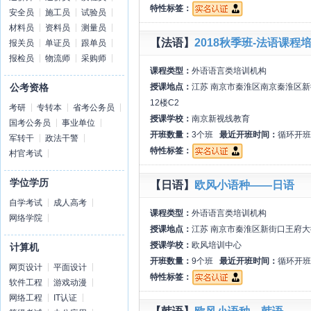
特性标签：
安全员
施工员
试验员
材料员
资料员
测量员
【法语】
2018秋季班-法语课程
报关员
单证员
跟单员
报检员
物流师
采购师
课程类型：
外语语言类培训机构
授课地点：
江苏 南京市秦淮区南京秦淮区
公考资格
12楼C2
考研
专转本
省考公务员
授课学校：
南京新视线教育
国考公务员
事业单位
开班数量：
3个班
最近开班时间：
循环开班
军转干
政法干警
特性标签：
村官考试
学位学历
【日语】
欧风小语种——日语
自学考试
成人高考
课程类型：
外语语言类培训机构
网络学院
授课地点：
江苏 南京市秦淮区新街口王府大
授课学校：
欧风培训中心
计算机
开班数量：
9个班
最近开班时间：
循环开班
网页设计
平面设计
特性标签：
软件工程
游戏动漫
网络工程
IT认证