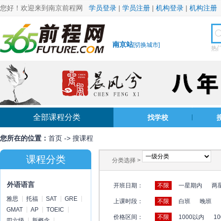
您好！欢迎来到南京前程网
学员登录
|
学员注册
|
机构登录
|
机构注册
南京站
[
切换城市
]
热
全部课程分类
找学校
您所在的位置：
首页
->
搜课程
课程分类
分类选择 >
外语语言
开班日期：
不限
一星期内
两
雅思
托福
SAT
GRE
上课时段：
不限
白班
晚班
GMAT
AP
TOEIC
价格区间：
不限
1000以内
10
四六级
新概念