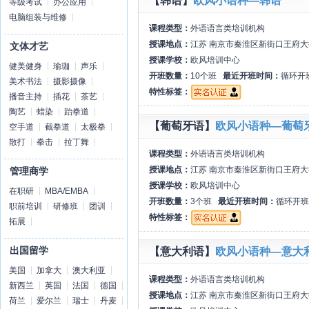
【韩语】
欧风小语种—韩语
等级考试
办公应用
电脑组装与维修
课程类型：
外语语言类培训机构
授课地点：
江苏 南京市秦淮区新街口王府大
文体才艺
授课学校：
欧风培训中心
健美健身
瑜珈
声乐
开班数量：
10个班
最近开班时间：
循环开
美术书法
摄影摄像
特性标签：
播音主持
插花
茶艺
陶艺
蜡染
跆拳道
【葡萄牙语】
欧风小语种—葡萄
空手道
截拳道
太极拳
散打
拳击
拉丁舞
课程类型：
外语语言类培训机构
授课地点：
江苏 南京市秦淮区新街口王府大
管理商学
授课学校：
欧风培训中心
在职研
MBA/EMBA
开班数量：
3个班
最近开班时间：
循环开班
职前培训
研修班
团训
特性标签：
拓展
出国留学
【意大利语】
欧风小语种—意大
美国
加拿大
澳大利亚
课程类型：
外语语言类培训机构
新西兰
英国
法国
德国
授课地点：
江苏 南京市秦淮区新街口王府大
荷兰
爱尔兰
瑞士
丹麦