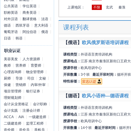
公共英语
学位英语
上课地区：
不限
玄武
秦淮
职称英语
商务英语
对外汉语
翻译资格
法语
德语
西班牙语
意大利语
课程列表
葡萄牙语
阿拉伯语
俄语
日语
韩语
【俄语】
欧风俄罗斯语培训课程
职业认证
课程类型：
外语语言类培训机构
美容美发
人力资源师
授课地点：
江苏 南京市秦淮区新街口王府大
教师
营养师
育婴师
授课学校：
欧风培训中心
心理咨询师
物业管理师
开班数量：
3个班
最近开班时间：
循环开班
厨师
导游
司仪
文秘
特性标签：
保健
营销师
内审/外审
项目管理师
银行证券
【德语】
欧风小语种—德语课程
理财规划师
会计从业资格证
会计职称
课程类型：
外语语言类培训机构
会计实践
注册会计师
授课地点：
江苏 南京市秦淮区新街口王府大
ACCA
AIA
一级建造师
授课学校：
欧风培训中心
二级建造师
监理工程师
开班数量：
14个班
最近开班时间：
循环开
造价师
造价员
质检员