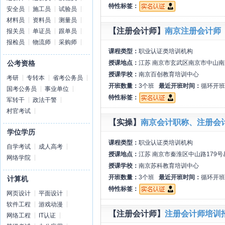
特性标签：
安全员
施工员
试验员
材料员
资料员
测量员
【注册会计师】
南京注册会计师
报关员
单证员
跟单员
报检员
物流师
采购师
课程类型：
职业认证类培训机构
授课地点：
江苏 南京市玄武区南京市中山南
公考资格
授课学校：
南京百创教育培训中心
考研
专转本
省考公务员
开班数量：
3个班
最近开班时间：
循环开班
国考公务员
事业单位
特性标签：
军转干
政法干警
村官考试
【实操】
南京会计职称、注册会
学位学历
课程类型：
职业认证类培训机构
自学考试
成人高考
授课地点：
江苏 南京市秦淮区中山路179号
网络学院
授课学校：
南京苏科教育培训中心
开班数量：
3个班
最近开班时间：
循环开班
计算机
特性标签：
网页设计
平面设计
软件工程
游戏动漫
【注册会计师】
注册会计师培训
网络工程
IT认证