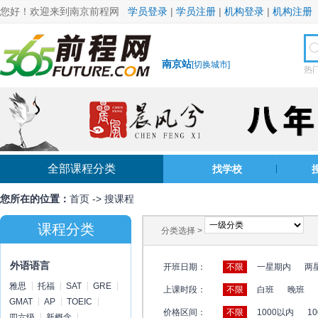
您好！欢迎来到南京前程网
学员登录
|
学员注册
|
机构登录
|
机构注册
南京站
[
切换城市
]
热
全部课程分类
找学校
您所在的位置：
首页
->
搜课程
课程分类
分类选择 >
外语语言
开班日期：
不限
一星期内
两
雅思
托福
SAT
GRE
上课时段：
不限
白班
晚班
GMAT
AP
TOEIC
价格区间：
不限
1000以内
10
四六级
新概念