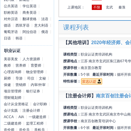
公共英语
学位英语
上课地区：
不限
玄武
秦淮
职称英语
商务英语
对外汉语
翻译资格
法语
德语
西班牙语
意大利语
课程列表
葡萄牙语
阿拉伯语
俄语
日语
韩语
【其他培训】
2020年经济师、
职业认证
课程类型：
职业认证类培训机构
美容美发
人力资源师
授课地点：
江苏 南京市玄武区珠江路67号华
教师
营养师
育婴师
授课学校：
南京普尔教育
心理咨询师
物业管理师
开班数量：
5个班
最近开班时间：
循环开班
厨师
导游
司仪
文秘
特性标签：
保健
营销师
内审/外审
项目管理师
银行证券
【注册会计师】
南京百创注册会
理财规划师
会计从业资格证
会计职称
课程类型：
职业认证类培训机构
会计实践
注册会计师
授课地点：
江苏 南京市玄武区南京市中山南
ACCA
AIA
一级建造师
授课学校：
南京百创教育培训中心
二级建造师
监理工程师
开班数量：
6个班
最近开班时间：
循环开班
造价师
造价员
质检员