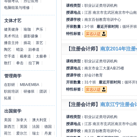
等级考试
办公应用
课程类型：
职业认证类培训机构
电脑组装与维修
授课地点：
江苏 南京市玄武区南京市中山南
授课学校：
南京百创教育培训中心
文体才艺
开班数量：
3个班
最近开班时间：
循环开班
健美健身
瑜珈
声乐
特性标签：
美术书法
摄影摄像
播音主持
插花
茶艺
【注册会计师】
南京2014年注
陶艺
蜡染
跆拳道
空手道
截拳道
太极拳
课程类型：
职业认证类培训机构
散打
拳击
拉丁舞
授课地点：
南京市金三大厦A座25楼
授课学校：
好会计教育
管理商学
开班数量：
31个班
最近开班时间：
循环开
在职研
MBA/EMBA
特性标签：
职前培训
研修班
团训
拓展
【注册会计师】
南京江宁注册会
出国留学
课程类型：
职业认证类培训机构
美国
加拿大
澳大利亚
授课地点：
江苏 南京市玄武区南京市中山南
新西兰
英国
法国
德国
授课学校：
南京百创教育培训中心
荷兰
爱尔兰
瑞士
丹麦