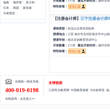
开班数量：
1个班
最近开班时间：
循环开班
瑞典
俄罗斯
意大利
特性标签：
日本
韩国
新加坡
马来西亚
【注册会计师】
江宁注册会计师
课程类型：
职业认证类培训机构
授课地点：
江苏 南京市玄武区南京市中山南
授课学校：
南京百创教育培训中心
开班数量：
1个班
最近开班时间：
循环开班
特性标签：
全国统一报名专线
友情链接
400-019-0198
江苏民办教育网
中国教育搜索
方向标英语
成
在线咨询：
点击进入>>