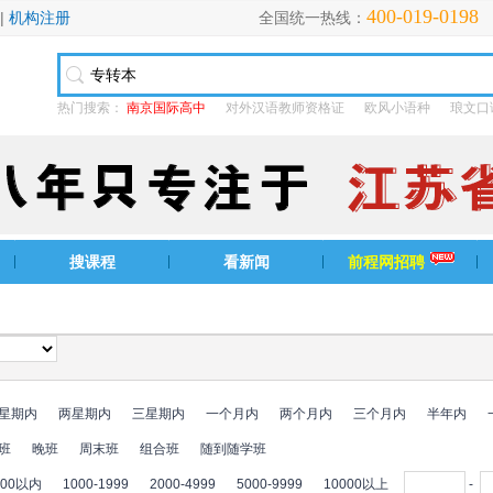
400-019-0198
|
机构注册
全国统一热线：
热门搜索：
南京国际高中
对外汉语教师资格证
欧风小语种
琅文口
搜课程
看新闻
前程网招聘
星期内
两星期内
三星期内
一个月内
两个月内
三个月内
半年内
班
晚班
周末班
组合班
随到随学班
000以内
1000-1999
2000-4999
5000-9999
10000以上
-