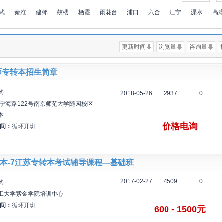
武
秦淮
建邺
鼓楼
栖霞
雨花台
浦口
六合
江宁
溧水
高
更新时间
浏览量
咨询量
南师专转本招生简章
构
2018-05-26
2937
0
宁海路122号南京师范大学随园校区
本
价格电询
间：
循环开班
本-7江苏专转本考试辅导课程—基础班
2017-02-27
4509
0
构
工大学紫金学院培训中心
间：
循环开班
600 - 1500元