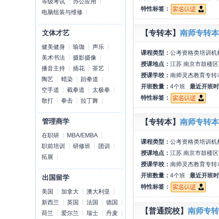
等级考试
办公应用
特性标签：
电脑组装与维修
【专转本】
南师专转本
文体才艺
健美健身
瑜珈
声乐
课程类型：
公考资格类培训机
美术书法
摄影摄像
授课地点：
江苏 南京市鼓楼区
播音主持
插花
茶艺
授课学校：
南师灵杰教育专转
陶艺
蜡染
跆拳道
开班数量：
4个班
最近开班时
空手道
截拳道
太极拳
特性标签：
散打
拳击
拉丁舞
管理商学
【专转本】
南师专转本
在职研
MBA/EMBA
课程类型：
公考资格类培训机
职前培训
研修班
团训
授课地点：
江苏 南京市鼓楼区
拓展
授课学校：
南师灵杰教育专转
开班数量：
4个班
最近开班时
出国留学
特性标签：
美国
加拿大
澳大利亚
新西兰
英国
法国
德国
【普通院校】
南师专转
荷兰
爱尔兰
瑞士
丹麦