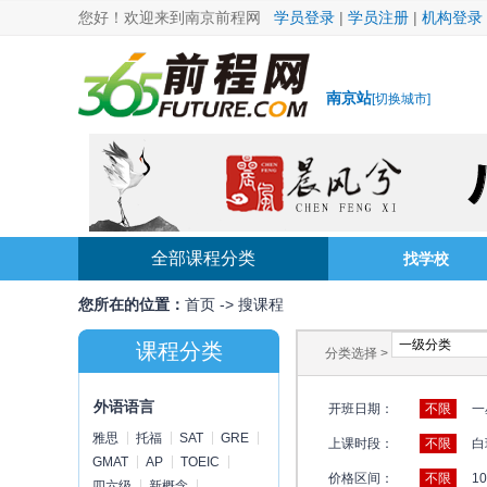
您好！欢迎来到南京前程网
学员登录
|
学员注册
|
机构登录
南京站
[
切换城市
]
全部课程分类
找学校
您所在的位置：
首页
->
搜课程
课程分类
分类选择 >
外语语言
开班日期：
不限
一
雅思
托福
SAT
GRE
上课时段：
不限
白
GMAT
AP
TOEIC
价格区间：
不限
1
四六级
新概念