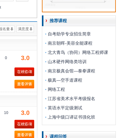
淳
推荐课程
报名量
满意度
自考助学专业招生简章
南京朝晖-美容全能课程
北大青鸟（协同）网络工程师课
3.0
0
山木硬件网络类培训
南京极真会馆—泰拳课程
极真—空手道课程
网络工程
江苏省美术水平考级报名
英语水平定级测试
3.0
10
上海中级口译证书强化班
课程问答