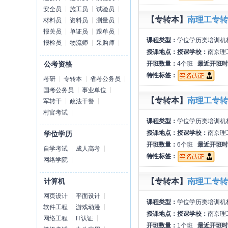
安全员
施工员
试验员
【专转本】
南理工专转
材料员
资料员
测量员
报关员
单证员
跟单员
课程类型：
学位学历类培训机
报检员
物流师
采购师
授课地点：
授课学校：
南京理
开班数量：
4个班
最近开班时
公考资格
特性标签：
考研
专转本
省考公务员
国考公务员
事业单位
【专转本】
南理工专转
军转干
政法干警
村官考试
课程类型：
学位学历类培训机
授课地点：
授课学校：
南京理
学位学历
开班数量：
6个班
最近开班时
自学考试
成人高考
特性标签：
网络学院
【专转本】
南理工专转
计算机
网页设计
平面设计
课程类型：
学位学历类培训机
软件工程
游戏动漫
授课地点：
授课学校：
南京理
网络工程
IT认证
开班数量：
1个班
最近开班时