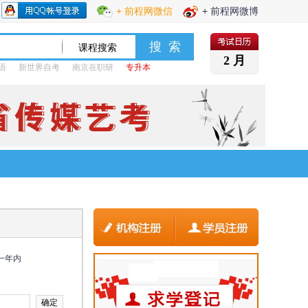
+ 前程网微信
+ 前程网微博
2 月
语
新世界自考
南京在职研
专升本
一年内