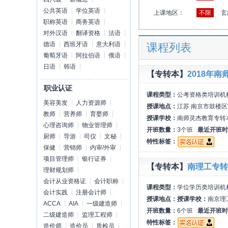
公共英语
学位英语
上课地区：
不限
玄
职称英语
商务英语
对外汉语
翻译资格
法语
德语
西班牙语
意大利语
课程列表
葡萄牙语
阿拉伯语
俄语
日语
韩语
【专转本】
2018年
职业认证
课程类型：
公考资格类培训机
美容美发
人力资源师
授课地点：
江苏 南京市鼓楼区
教师
营养师
育婴师
授课学校：
南师灵杰教育专转
心理咨询师
物业管理师
开班数量：
3个班
最近开班时
厨师
导游
司仪
文秘
特性标签：
保健
营销师
内审/外审
项目管理师
银行证券
【专转本】
南理工专转
理财规划师
会计从业资格证
会计职称
课程类型：
学位学历类培训机
会计实践
注册会计师
授课地点：
授课学校：
南京理
ACCA
AIA
一级建造师
开班数量：
6个班
最近开班时
二级建造师
监理工程师
特性标签：
造价师
造价员
质检员