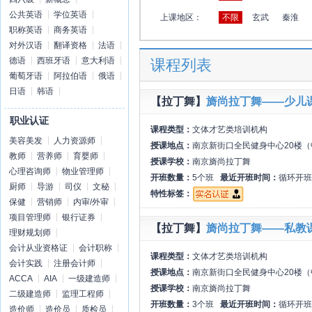
公共英语
学位英语
上课地区：
不限
玄武
秦淮
职称英语
商务英语
对外汉语
翻译资格
法语
德语
西班牙语
意大利语
课程列表
葡萄牙语
阿拉伯语
俄语
日语
韩语
【拉丁舞】
旖尚拉丁舞——少儿
职业认证
课程类型：
文体才艺类培训机构
美容美发
人力资源师
授课地点：
南京新街口全民健身中心20楼（
教师
营养师
育婴师
授课学校：
南京旖尚拉丁舞
心理咨询师
物业管理师
开班数量：
5个班
最近开班时间：
循环开班
厨师
导游
司仪
文秘
特性标签：
保健
营销师
内审/外审
项目管理师
银行证券
【拉丁舞】
旖尚拉丁舞——私教
理财规划师
会计从业资格证
会计职称
课程类型：
文体才艺类培训机构
会计实践
注册会计师
授课地点：
南京新街口全民健身中心20楼（
ACCA
AIA
一级建造师
授课学校：
南京旖尚拉丁舞
二级建造师
监理工程师
开班数量：
3个班
最近开班时间：
循环开班
造价师
造价员
质检员