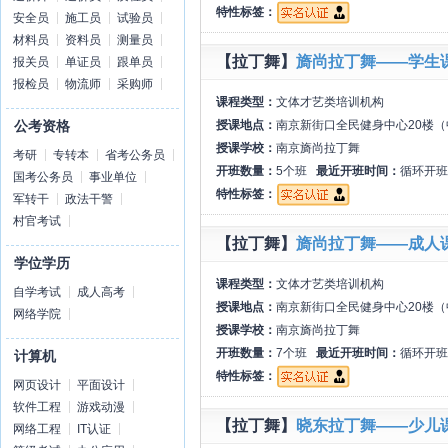
特性标签：
安全员
施工员
试验员
材料员
资料员
测量员
【拉丁舞】
旖尚拉丁舞——学生
报关员
单证员
跟单员
报检员
物流师
采购师
课程类型：
文体才艺类培训机构
授课地点：
南京新街口全民健身中心20楼（
公考资格
授课学校：
南京旖尚拉丁舞
考研
专转本
省考公务员
开班数量：
5个班
最近开班时间：
循环开班
国考公务员
事业单位
特性标签：
军转干
政法干警
村官考试
【拉丁舞】
旖尚拉丁舞——成人
学位学历
课程类型：
文体才艺类培训机构
自学考试
成人高考
授课地点：
南京新街口全民健身中心20楼（
网络学院
授课学校：
南京旖尚拉丁舞
开班数量：
7个班
最近开班时间：
循环开班
计算机
特性标签：
网页设计
平面设计
软件工程
游戏动漫
【拉丁舞】
晓东拉丁舞——少儿
网络工程
IT认证