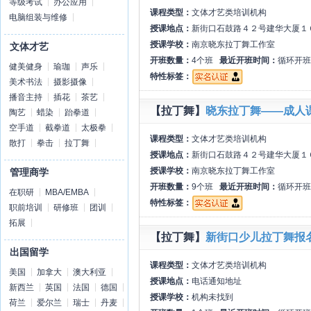
等级考试
办公应用
课程类型：
文体才艺类培训机构
电脑组装与维修
授课地点：
新街口石鼓路４２号建华大厦１
授课学校：
南京晓东拉丁舞工作室
文体才艺
开班数量：
4个班
最近开班时间：
循环开班
健美健身
瑜珈
声乐
特性标签：
美术书法
摄影摄像
播音主持
插花
茶艺
【拉丁舞】
晓东拉丁舞——成人
陶艺
蜡染
跆拳道
空手道
截拳道
太极拳
课程类型：
文体才艺类培训机构
散打
拳击
拉丁舞
授课地点：
新街口石鼓路４２号建华大厦１
授课学校：
南京晓东拉丁舞工作室
管理商学
开班数量：
9个班
最近开班时间：
循环开班
在职研
MBA/EMBA
特性标签：
职前培训
研修班
团训
拓展
【拉丁舞】
新街口少儿拉丁舞报
出国留学
课程类型：
文体才艺类培训机构
美国
加拿大
澳大利亚
授课地点：
电话通知地址
新西兰
英国
法国
德国
授课学校：
机构未找到
荷兰
爱尔兰
瑞士
丹麦