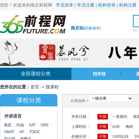
您好！欢迎来到南京前程网
学员登录
|
学员注册
|
机构登录
|
机构注册
南京站
[
切换城市
]
热
全部课程分类
找学校
您所在的位置：
首页
->
搜课程
课程分类
分类选择 >
外语语言
开班日期：
不限
一星期内
两
雅思
托福
SAT
GRE
上课时段：
不限
白班
晚班
GMAT
AP
TOEIC
价格区间：
不限
1000以内
10
四六级
新概念