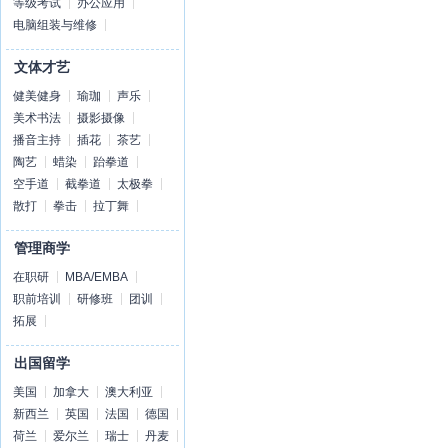
等级考试
办公应用
电脑组装与维修
文体才艺
健美健身
瑜珈
声乐
美术书法
摄影摄像
播音主持
插花
茶艺
陶艺
蜡染
跆拳道
空手道
截拳道
太极拳
散打
拳击
拉丁舞
管理商学
在职研
MBA/EMBA
职前培训
研修班
团训
拓展
出国留学
美国
加拿大
澳大利亚
新西兰
英国
法国
德国
荷兰
爱尔兰
瑞士
丹麦