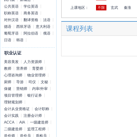
公共英语
学位英语
上课地区：
不限
玄武
秦淮
职称英语
商务英语
对外汉语
翻译资格
法语
德语
西班牙语
意大利语
课程列表
葡萄牙语
阿拉伯语
俄语
日语
韩语
职业认证
美容美发
人力资源师
教师
营养师
育婴师
心理咨询师
物业管理师
厨师
导游
司仪
文秘
保健
营销师
内审/外审
项目管理师
银行证券
理财规划师
会计从业资格证
会计职称
会计实践
注册会计师
ACCA
AIA
一级建造师
二级建造师
监理工程师
造价师
造价员
质检员