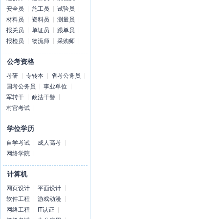
安全员
施工员
试验员
材料员
资料员
测量员
报关员
单证员
跟单员
报检员
物流师
采购师
公考资格
考研
专转本
省考公务员
国考公务员
事业单位
军转干
政法干警
村官考试
学位学历
自学考试
成人高考
网络学院
计算机
网页设计
平面设计
软件工程
游戏动漫
网络工程
IT认证