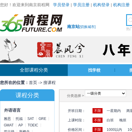
您好！欢迎来到南京前程网
学员登录
|
学员注册
|
机构登录
|
机构注册
南京站
[
切换城市
]
热
全部课程分类
找学校
您所在的位置：
首页
->
搜课程
课程分类
分类选择 >
外语语言
开班日期：
不限
一星期内
两
雅思
托福
SAT
GRE
上课时段：
不限
白班
晚班
GMAT
AP
TOEIC
价格区间：
不限
1000以内
10
四六级
新概念