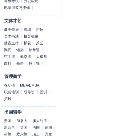
等级考试
办公应用
电脑组装与维修
文体才艺
健美健身
瑜珈
声乐
美术书法
摄影摄像
播音主持
插花
茶艺
陶艺
蜡染
跆拳道
空手道
截拳道
太极拳
散打
拳击
拉丁舞
管理商学
在职研
MBA/EMBA
职前培训
研修班
团训
拓展
出国留学
美国
加拿大
澳大利亚
新西兰
英国
法国
德国
荷兰
爱尔兰
瑞士
丹麦