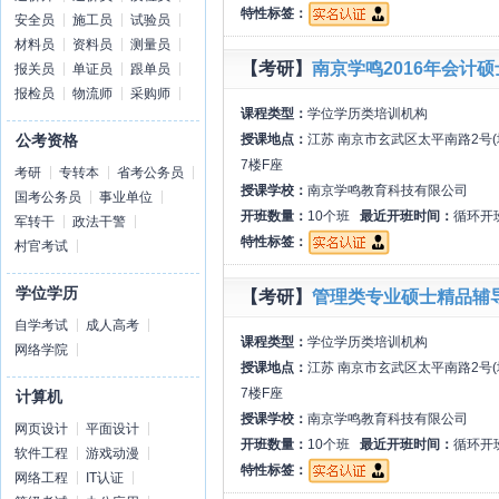
特性标签：
安全员
施工员
试验员
材料员
资料员
测量员
【考研】
南京学鸣2016年会计
报关员
单证员
跟单员
报检员
物流师
采购师
课程类型：
学位学历类培训机构
授课地点：
江苏 南京市玄武区太平南路2号
公考资格
7楼F座
考研
专转本
省考公务员
授课学校：
南京学鸣教育科技有限公司
国考公务员
事业单位
开班数量：
10个班
最近开班时间：
循环开
军转干
政法干警
特性标签：
村官考试
学位学历
【考研】
管理类专业硕士精品辅
自学考试
成人高考
课程类型：
学位学历类培训机构
网络学院
授课地点：
江苏 南京市玄武区太平南路2号
7楼F座
计算机
授课学校：
南京学鸣教育科技有限公司
网页设计
平面设计
开班数量：
10个班
最近开班时间：
循环开
软件工程
游戏动漫
特性标签：
网络工程
IT认证