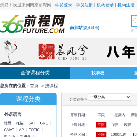
您好！欢迎来到南京前程网
学员登录
|
学员注册
|
机构登录
|
机构注册
南京站
[
切换城市
]
热
全部课程分类
找学校
您所在的位置：
首页
->
搜课程
课程分类
分类选择 >
外语语言
开班日期：
不限
一星期内
两
雅思
托福
SAT
GRE
上课时段：
不限
白班
晚班
GMAT
AP
TOEIC
价格区间：
不限
1000以内
10
四六级
新概念