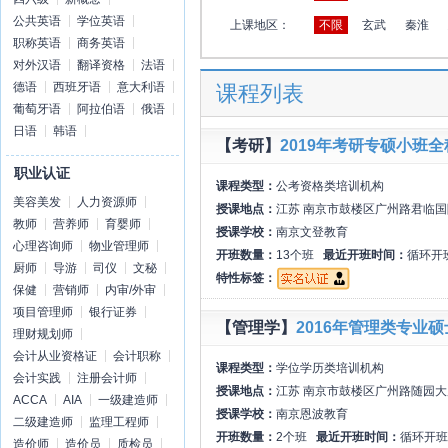
公共英语
学位英语
上课地区：
不限
玄武
秦淮
职称英语
商务英语
对外汉语
翻译资格
法语
德语
西班牙语
意大利语
课程列表
葡萄牙语
阿拉伯语
俄语
日语
韩语
【考研】
2019年考研专硕小班
职业认证
课程类型：
公考资格类培训机构
美容美发
人力资源师
授课地点：
江苏 南京市鼓楼区广州路君临国
教师
营养师
育婴师
授课学校：
南京文登教育
心理咨询师
物业管理师
开班数量：
13个班
最近开班时间：
循环开
厨师
导游
司仪
文秘
特性标签：
保健
营销师
内审/外审
项目管理师
银行证券
【管理学】
2016年管理类专业
理财规划师
会计从业资格证
会计职称
课程类型：
学位学历类培训机构
会计实践
注册会计师
授课地点：
江苏 南京市鼓楼区广州路随园大
ACCA
AIA
一级建造师
授课学校：
南京恩波教育
二级建造师
监理工程师
开班数量：
2个班
最近开班时间：
循环开班
造价师
造价员
质检员