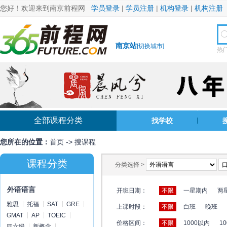
您好！欢迎来到南京前程网
学员登录
|
学员注册
|
机构登录
|
机构注册
南京站
[
切换城市
]
热
全部课程分类
找学校
您所在的位置：
首页
->
搜课程
课程分类
分类选择 >
外语语言
开班日期：
不限
一星期内
两
雅思
托福
SAT
GRE
上课时段：
不限
白班
晚班
GMAT
AP
TOEIC
价格区间：
不限
1000以内
10
四六级
新概念