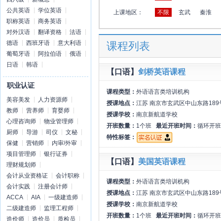
公共英语
学位英语
上课地区：
不限
玄武
秦淮
职称英语
商务英语
对外汉语
翻译资格
法语
德语
西班牙语
意大利语
课程列表
葡萄牙语
阿拉伯语
俄语
日语
韩语
【口语】
剑桥英语课程
职业认证
课程类型：
外语语言类培训机构
美容美发
人力资源师
授课地点：
江苏 南京市玄武区中山东路18
教师
营养师
育婴师
授课学校：
南京新航道学校
心理咨询师
物业管理师
开班数量：
1个班
最近开班时间：
循环开班
厨师
导游
司仪
文秘
特性标签：
保健
营销师
内审/外审
项目管理师
银行证券
【口语】
美国英语课程
理财规划师
会计从业资格证
会计职称
课程类型：
外语语言类培训机构
会计实践
注册会计师
授课地点：
江苏 南京市玄武区中山东路18
ACCA
AIA
一级建造师
授课学校：
南京新航道学校
二级建造师
监理工程师
开班数量：
1个班
最近开班时间：
循环开班
造价师
造价员
质检员