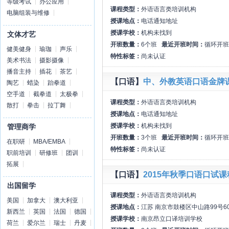
等级考试
办公应用
课程类型：
外语语言类培训机构
电脑组装与维修
授课地点：
电话通知地址
授课学校：
机构未找到
文体才艺
开班数量：
6个班
最近开班时间：
循环开班
健美健身
瑜珈
声乐
特性标签：
尚未认证
美术书法
摄影摄像
播音主持
插花
茶艺
【口语】
中、外教英语口语金牌
陶艺
蜡染
跆拳道
空手道
截拳道
太极拳
课程类型：
外语语言类培训机构
散打
拳击
拉丁舞
授课地点：
电话通知地址
授课学校：
机构未找到
管理商学
开班数量：
3个班
最近开班时间：
循环开班
在职研
MBA/EMBA
特性标签：
尚未认证
职前培训
研修班
团训
拓展
【口语】
2015年秋季口语口试课
出国留学
课程类型：
外语语言类培训机构
美国
加拿大
澳大利亚
授课地点：
江苏 南京市鼓楼区中山路99号6
新西兰
英国
法国
德国
授课学校：
南京昂立口译培训学校
荷兰
爱尔兰
瑞士
丹麦