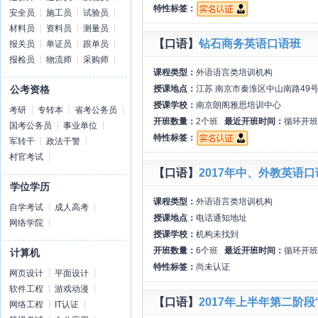
特性标签：
安全员
施工员
试验员
材料员
资料员
测量员
【口语】
钻石商务英语口语班
报关员
单证员
跟单员
报检员
物流师
采购师
课程类型：
外语语言类培训机构
授课地点：
江苏 南京市秦淮区中山南路49
公考资格
授课学校：
南京朗阁雅思培训中心
考研
专转本
省考公务员
开班数量：
2个班
最近开班时间：
循环开班
国考公务员
事业单位
特性标签：
军转干
政法干警
村官考试
【口语】
2017年中、外教英语
学位学历
课程类型：
外语语言类培训机构
自学考试
成人高考
授课地点：
电话通知地址
网络学院
授课学校：
机构未找到
开班数量：
6个班
最近开班时间：
循环开班
计算机
特性标签：
尚未认证
网页设计
平面设计
软件工程
游戏动漫
【口语】
2017年上半年第二阶
网络工程
IT认证