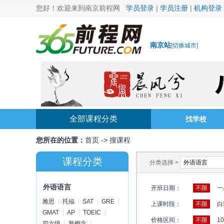
您好！欢迎来到南京前程网
学员登录
|
学员注册
|
机构登录
南京站
[
切换城市
]
全部课程分类
找学校
您所在的位置：
首页
->
搜课程
课程分类
分类选择 >
外语语言
开班日期：
不限
一
雅思
托福
SAT
GRE
上课时段：
不限
白
GMAT
AP
TOEIC
价格区间：
不限
1
四六级
新概念