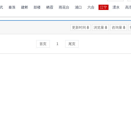
武
秦淮
建邺
鼓楼
栖霞
雨花台
浦口
六合
江宁
溧水
高
更新时间
浏览量
咨询量
首页
1
尾页