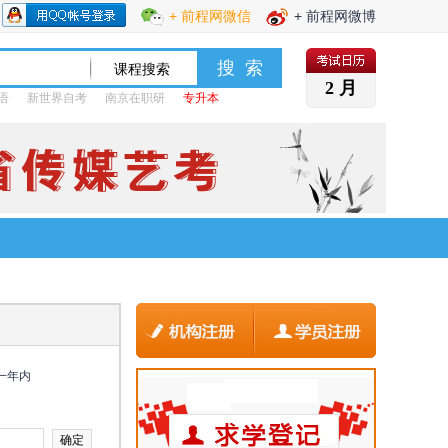
+ 前程网微信
+ 前程网微博
2 月
语
新世界自考
南京在职研
专升本
一年内