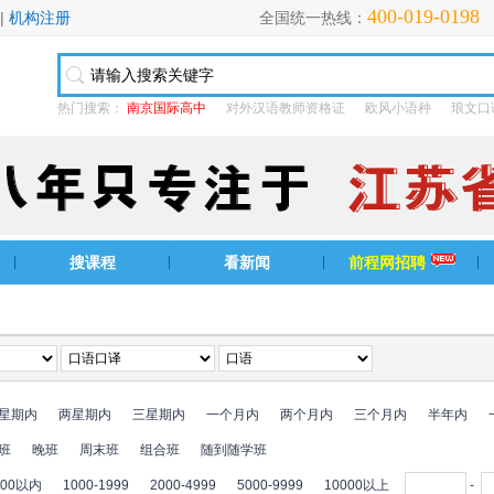
400-019-0198
|
机构注册
全国统一热线：
热门搜索：
南京国际高中
对外汉语教师资格证
欧风小语种
琅文口
搜课程
看新闻
前程网招聘
星期内
两星期内
三星期内
一个月内
两个月内
三个月内
半年内
班
晚班
周末班
组合班
随到随学班
000以内
1000-1999
2000-4999
5000-9999
10000以上
-