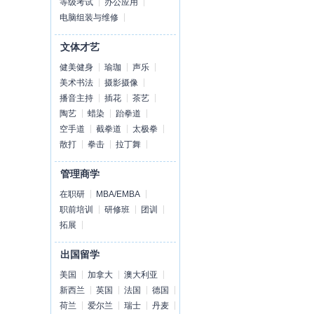
等级考试
办公应用
电脑组装与维修
文体才艺
健美健身
瑜珈
声乐
美术书法
摄影摄像
播音主持
插花
茶艺
陶艺
蜡染
跆拳道
空手道
截拳道
太极拳
散打
拳击
拉丁舞
管理商学
在职研
MBA/EMBA
职前培训
研修班
团训
拓展
出国留学
美国
加拿大
澳大利亚
新西兰
英国
法国
德国
荷兰
爱尔兰
瑞士
丹麦
请您留言