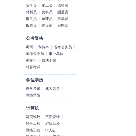
安全员
施工员
试验员
材料员
资料员
测量员
报关员
单证员
跟单员
报检员
物流师
采购师
公考资格
考研
专转本
省考公务员
国考公务员
事业单位
军转干
政法干警
村官考试
学位学历
自学考试
成人高考
网络学院
计算机
网页设计
平面设计
软件工程
游戏动漫
网络工程
IT认证