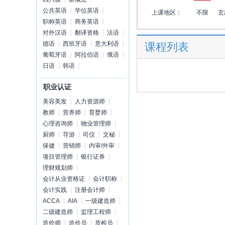
公共英语
学位英语
上课地区：
不限
玄
职称英语
商务英语
对外汉语
翻译资格
法语
德语
西班牙语
意大利语
课程列表
葡萄牙语
阿拉伯语
俄语
日语
韩语
职业认证
美容美发
人力资源师
教师
营养师
育婴师
心理咨询师
物业管理师
厨师
导游
司仪
文秘
保健
营销师
内审/外审
项目管理师
银行证券
理财规划师
会计从业资格证
会计职称
会计实践
注册会计师
ACCA
AIA
一级建造师
二级建造师
监理工程师
造价师
造价员
质检员