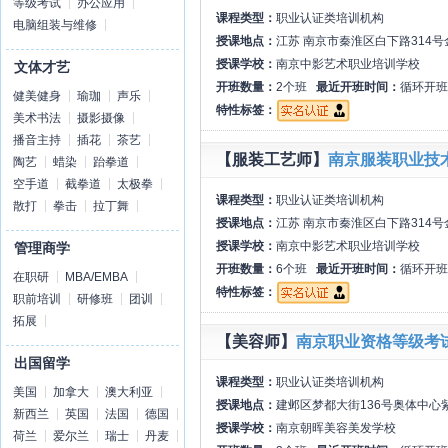
等级考试
办公应用
课程类型：
职业认证类培训机构
电脑组装与维修
授课地点：
江苏 南京市秦淮区白下路314号
授课学校：
南京中影艺术职业培训学校
文体才艺
开班数量：
2个班
最近开班时间：
循环开班
健美健身
瑜珈
声乐
特性标签：
美术书法
摄影摄像
播音主持
插花
茶艺
【服装工艺师】
南京服装职业技
陶艺
蜡染
跆拳道
空手道
截拳道
太极拳
课程类型：
职业认证类培训机构
散打
拳击
拉丁舞
授课地点：
江苏 南京市秦淮区白下路314号
授课学校：
南京中影艺术职业培训学校
管理商学
开班数量：
6个班
最近开班时间：
循环开班
在职研
MBA/EMBA
特性标签：
职前培训
研修班
团训
拓展
【美容师】
南京职业资格等级考
出国留学
课程类型：
职业认证类培训机构
美国
加拿大
澳大利亚
授课地点：
建邺区梦都大街136号奥体中心
新西兰
英国
法国
德国
授课学校：
南京朝晖美容美发学校
荷兰
爱尔兰
瑞士
丹麦