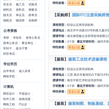
特性标签：
安全员
施工员
试验员
材料员
资料员
测量员
【采购师】
国际ITC注册采购师
报关员
单证员
跟单员
报检员
物流师
采购师
课程类型：
职业认证类培训机构
授课地点：
南京市中央路323号利奥大厦20
公考资格
授课学校：
南京睿思敏企业管理咨询有限公
考研
专转本
省考公务员
开班数量：
3个班
最近开班时间：
循环开班
国考公务员
事业单位
特性标签：
军转干
政法干警
村官考试
【服装】
服装工业技术进修课程
学位学历
课程类型：
职业认证类培训机构
自学考试
成人高考
授课地点：
江苏 南京市秦淮区白下路314号
网络学院
授课学校：
南京中影艺术职业培训学校
开班数量：
3个班
最近开班时间：
循环开班
计算机
特性标签：
网页设计
平面设计
软件工程
游戏动漫
【服装】
服装制图、制板基础、
网络工程
IT认证