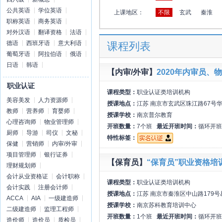
公共英语
学位英语
上课地区：
不限
玄武
秦淮
职称英语
商务英语
对外汉语
翻译资格
法语
德语
西班牙语
意大利语
课程列表
葡萄牙语
阿拉伯语
俄语
日语
韩语
【内审/外审】
2020年内审员
职业认证
课程类型：
职业认证类培训机构
美容美发
人力资源师
授课地点：
江苏 南京市玄武区珠江路67号华
教师
营养师
育婴师
授课学校：
南京普尔教育
心理咨询师
物业管理师
开班数量：
7个班
最近开班时间：
循环开班
厨师
导游
司仪
文秘
特性标签：
保健
营销师
内审/外审
项目管理师
银行证券
【保育员】
“保育员”职业资格培
理财规划师
会计从业资格证
会计职称
课程类型：
职业认证类培训机构
会计实践
注册会计师
授课地点：
江苏 南京市秦淮区中山路179号
ACCA
AIA
一级建造师
授课学校：
南京苏科教育培训中心
二级建造师
监理工程师
开班数量：
1个班
最近开班时间：
循环开班
造价师
造价员
质检员