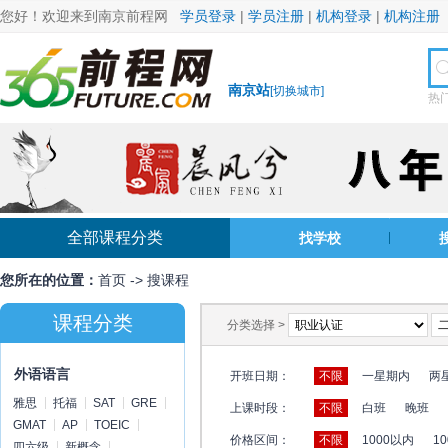
您好！欢迎来到南京前程网
学员登录
|
学员注册
|
机构登录
|
机构注册
南京站
[
切换城市
]
热
全部课程分类
找学校
您所在的位置：
首页
->
搜课程
课程分类
分类选择 >
外语语言
开班日期：
不限
一星期内
两
雅思
托福
SAT
GRE
上课时段：
不限
白班
晚班
GMAT
AP
TOEIC
价格区间：
不限
1000以内
10
四六级
新概念